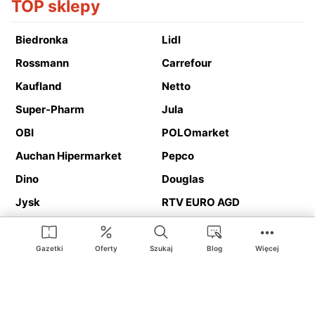
TOP sklepy
Biedronka
Lidl
Rossmann
Carrefour
Kaufland
Netto
Super-Pharm
Jula
OBI
POLOmarket
Auchan Hipermarket
Pepco
Dino
Douglas
Jysk
RTV EURO AGD
Action
Media Expert
Deichmann
Media Markt
Gazetki
Oferty
Szukaj
Blog
Więcej
Ding.pl to serwis internetowy prezentujący
gazetki promocyjne
oraz
katalogi
sklepów i dużych sieci handlowych. Dzięki
geolokalizacji otrzymasz przede wszystkim oferty sklepów, z