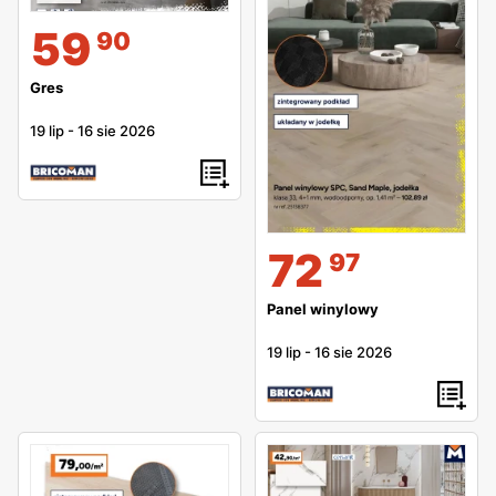
mogą być farby, na drugiej zaś bramy. Ostatnia strona
59
90
zawiera spis wszystkich sklepów – wraz z ich dokładnym
adresem, telefonem oraz e-mailem. Co ciekawe, marka
Gres
podaje również numery autobusów, którymi możemy
19 lip
-
16 sie 2026
dostać się do wybranego punktu – z pewnością jest to
duże ułatwienie dla klientów planujących stacjonarne
zakupy.
72
97
Panel winylowy
19 lip
-
16 sie 2026