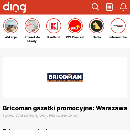
Wakacje
Powrót do
Kaufland
POLOmarket
Netto
Intermarche
szkoły!
Bricoman gazetki promocyjne: Warszawa
(
pow. Warszawa,
woj. Mazowieckie
)