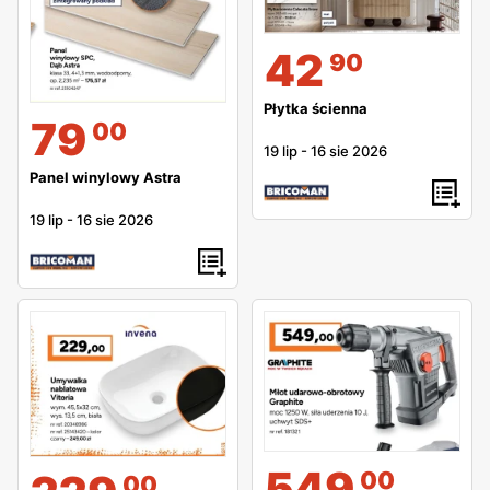
42
90
Płytka ścienna
79
00
19 lip
-
16 sie 2026
Panel winylowy Astra
19 lip
-
16 sie 2026
549
00
00