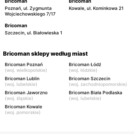
Bricoman
Bricoman
Poznań, ul. Zygmunta
Kowale, ul. Kominkowa 21
Wojciechowskiego 7/17
Bricoman
Szczecin, ul. Białowieska 1
Bricoman sklepy według miast
Bricoman Poznań
Bricoman Łódź
(
woj. wielkopolskie
)
(
woj. łódzkie
)
Bricoman Lublin
Bricoman Szczecin
(
woj. lubelskie
)
(
woj. zachodniopomorskie
)
Bricoman Jaworzno
Bricoman Biała Podlaska
(
woj. śląskie
)
(
woj. lubelskie
)
Bricoman Kowale
(
woj. pomorskie
)