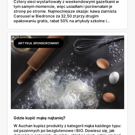
Cztery sieci wystartowały z weekendowymi gazetkami w
tym samym momencie, więc usiadłam i porównałam je
stronę po stronie. Najmocniejsze okazje: kawa ziarnista
Carousel w Biedronce za 32,50 zł przy drugim
opakowaniu gratis, rabat 50% na artykuły szkolne i
przemysłowe przy zakupie trzech sztuk oraz banany po
2,99 zł za kilogram, ale wyłącznie w sobotę z aplikacją. Aldi
odpowiada masłem za 2,99 zł. Werdykt w skrócie:
najwięcej wyciśniesz z Biedronki, po świeże warzywa jedź
ARTYKUŁ SPONSOROWANY
do Aldi.
Gdzie kupić mąkę najtaniej?
W Auchan kupisz produkty z kategorii mąka każdego typu:
od pszennych po bezglutenowe i BIO. Dowiesz się, jak