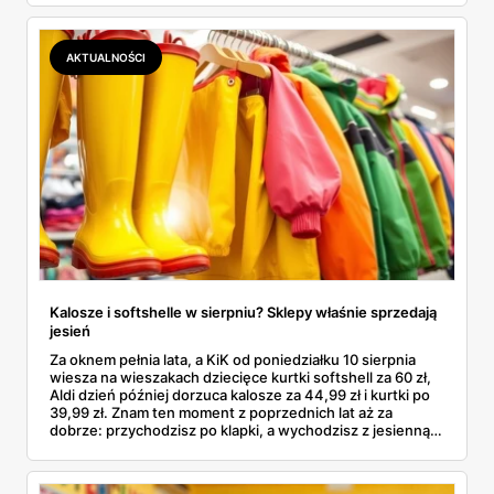
kosztuje i po czym poznać, że sprzedawca nie wciska nam
podróbki. Spisałam wszystko, czego się dowiedziałam —
łącznie z jedną wpadką, o której za chwilę.
AKTUALNOŚCI
Kalosze i softshelle w sierpniu? Sklepy właśnie sprzedają
jesień
Za oknem pełnia lata, a KiK od poniedziałku 10 sierpnia
wiesza na wieszakach dziecięce kurtki softshell za 60 zł,
Aldi dzień później dorzuca kalosze za 44,99 zł i kurtki po
39,99 zł. Znam ten moment z poprzednich lat aż za
dobrze: przychodzisz po klapki, a wychodzisz z jesienną
garderobą dla całej rodziny. Sprawdziłam, co dokładnie
pojawi się w gazetkach w przyszłym tygodniu i czy jest
sens kupować jesień, zanim skończą się wakacje.