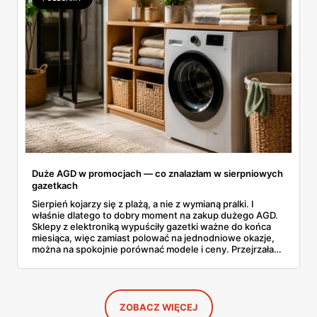
Duże AGD w promocjach — co znalazłam w sierpniowych
gazetkach
Sierpień kojarzy się z plażą, a nie z wymianą pralki. I
właśnie dlatego to dobry moment na zakup dużego AGD.
Sklepy z elektroniką wypuściły gazetki ważne do końca
miesiąca, więc zamiast polować na jednodniowe okazje,
można na spokojnie porównać modele i ceny. Przejrzałam
aktualne promocje AGD i RTV — poniżej wszystko, co
znalazłam, z cenami i terminami.
ZOBACZ WIĘCEJ