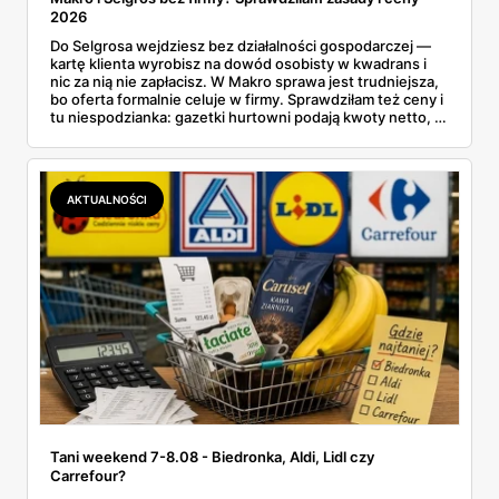
2026
Do Selgrosa wejdziesz bez działalności gospodarczej —
kartę klienta wyrobisz na dowód osobisty w kwadrans i
nic za nią nie zapłacisz. W Makro sprawa jest trudniejsza,
bo oferta formalnie celuje w firmy. Sprawdziłam też ceny i
tu niespodzianka: gazetki hurtowni podają kwoty netto, a
przy kasie doliczany jest VAT. Co więcej, hurt wcale nie
zawsze wygrywa — ta sama kawa ziarnista kosztuje w
Makro ponad dwa razy więcej niż w weekendowej
promocji dyskontu.
AKTUALNOŚCI
Tani weekend 7-8.08 - Biedronka, Aldi, Lidl czy
Carrefour?