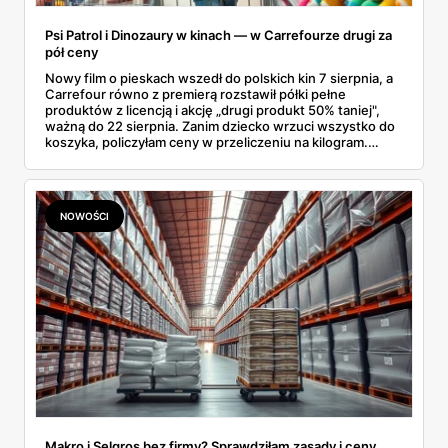
Psi Patrol i Dinozaury w kinach — w Carrefourze drugi za
pół ceny
Nowy film o pieskach wszedł do polskich kin 7 sierpnia, a
Carrefour równo z premierą rozstawił półki pełne
produktów z licencją i akcję „drugi produkt 50% taniej",
ważną do 22 sierpnia. Zanim dziecko wrzuci wszystko do
koszyka, policzyłam ceny w przeliczeniu na kilogram.
Wnioski? Krem orzechowy z paluszkami za 3,49 zł to
prawie 140 zł za kilogram, ale lody do mrożenia i rurki
waflowe bronią się nawet bez rabatu.
NOWOŚCI
Makro i Selgros bez firmy? Sprawdziłam zasady i ceny