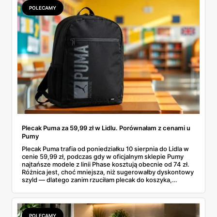
POLECAMY
Plecak Puma za 59,99 zł w Lidlu. Porównałam z cenami u
Pumy
Plecak Puma trafia od poniedziałku 10 sierpnia do Lidla w
cenie 59,99 zł, podczas gdy w oficjalnym sklepie Pumy
najtańsze modele z linii Phase kosztują obecnie od 74 zł.
Różnica jest, choć mniejsza, niż sugerowałby dyskontowy
szyld — dlatego zanim rzuciłam plecak do koszyka,
rozłożyłam ceny na czynniki pierwsze. Poniżej cała
rozpiska: co dokładnie sprzedaje Lidl, ile kosztują
odpowiedniki u producenta i komu ten zakup naprawdę
się opłaci.
POLECAMY