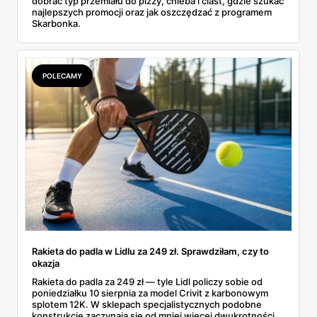
dobrać typ przemiału do pizzy, chleba i ciast, gdzie szukać
najlepszych promocji oraz jak oszczędzać z programem
Skarbonka.
POLECAMY
Rakieta do padla w Lidlu za 249 zł. Sprawdziłam, czy to
okazja
Rakieta do padla za 249 zł — tyle Lidl policzy sobie od
poniedziałku 10 sierpnia za model Crivit z karbonowym
splotem 12K. W sklepach specjalistycznych podobne
konstrukcje zaczynają się od mniej więcej dwukrotności