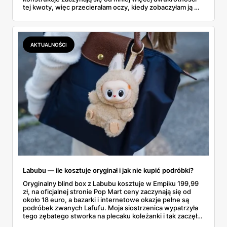
tej kwoty, więc przecierałam oczy, kiedy zobaczyłam ją w
gazetce między dresami a wkrętarką. Padel to dziś
najszybciej rosnący sport w Polsce: kortów przybywa
lawinowo, a chętnych jeszcze szybciej. Sprawdziłam, co
dokładnie dostajemy za te pieniądze i komu taka rakieta
AKTUALNOŚCI
faktycznie wystarczy.
Labubu — ile kosztuje oryginał i jak nie kupić podróbki?
Oryginalny blind box z Labubu kosztuje w Empiku 199,99
zł, na oficjalnej stronie Pop Mart ceny zaczynają się od
około 18 euro, a bazarki i internetowe okazje pełne są
podróbek zwanych Lafufu. Moja siostrzenica wypatrzyła
tego zębatego stworka na plecaku koleżanki i tak zaczęło
się rodzinne śledztwo: co to właściwie jest, ile naprawdę