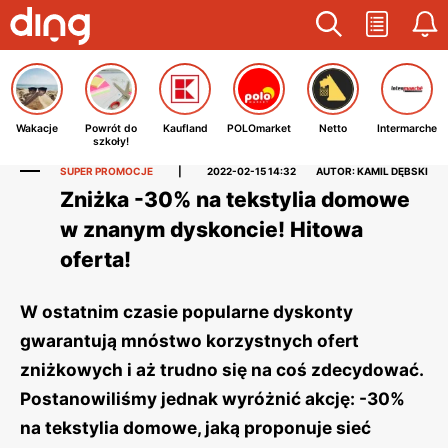
Wakacje
Powrót do
Kaufland
POLOmarket
Netto
Intermarche
szkoły!
SUPER PROMOCJE
|
2022-02-15 14:32
AUTOR: KAMIL DĘBSKI
Zniżka -30% na tekstylia domowe
w znanym dyskoncie! Hitowa
oferta!
W ostatnim czasie popularne dyskonty
gwarantują mnóstwo korzystnych ofert
zniżkowych i aż trudno się na coś zdecydować.
Postanowiliśmy jednak wyróżnić akcję: -30%
na tekstylia domowe, jaką proponuje sieć