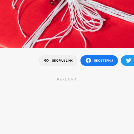
SKOPIUJ LINK
UDOSTĘPNIJ
REKLAMA