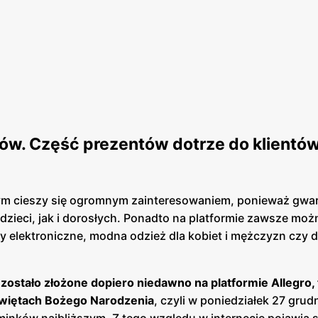
ów. Część prezentów dotrze do klientó
ym cieszy się ogromnym zainteresowaniem, ponieważ gwar
zieci, jak i dorosłych. Ponadto na platformie zawsze moż
ety elektroniczne, modna odzież dla kobiet i mężczyzn czy 
zostało złożone dopiero niedawno na platformie Allegro,
 świętach Bożego Narodzenia
, czyli w poniedziałek 27 grudn
inków najbliższym. Z tego względu w internecie pojawia s