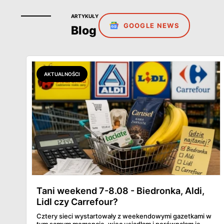
ARTYKUŁY
GOOGLE NEWS
Blog
AKTUALNOŚCI
Tani weekend 7-8.08 - Biedronka, Aldi,
Lidl czy Carrefour?
Cztery sieci wystartowały z weekendowymi gazetkami w
tym samym momencie, więc usiadłam i porównałam je