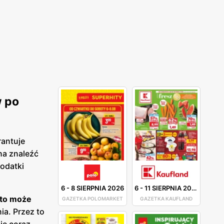
w po
antuje
na znaleźć
dodatki
6
-
8 SIERPNIA 2026
6
-
11 SIERPNIA 2026
 to może
GAZETKA POLOMARKET
GAZETKA KAUFLAND
ia. Przez to
ię coraz