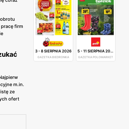
 obrotu
pracę firm
ie
3
-
8 SIERPNIA 2026
5
-
11 SIERPNIA 2026
zukać
GAZETKA BIEDRONKA
GAZETKA POLOMARKET
ajpierw
cyjne m.in.
istę ze
ych ofert