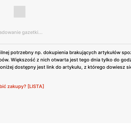
adowanie gazetki...
pilnej potrzebny np. dokupienia brakujących artykułów s
pów. Większość z nich otwarta jest tego dnia tylko do god
oniżej dostępny jest link do artykułu, z którego dowiesz si
bić zakupy? [LISTA]