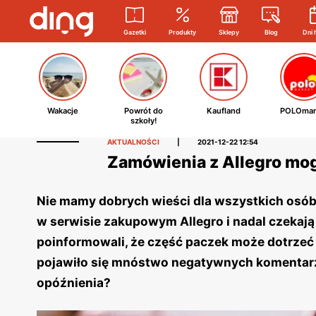
Gazetki
Produkty
Sklepy
Blog
Dni 
Wakacje
Powrót do
Kaufland
POLOmar
szkoły!
AKTUALNOŚCI
|
2021-12-22 12:54
Zamówienia z Allegro mog
Nie mamy dobrych wieści dla wszystkich osób
w serwisie zakupowym Allegro i nadal czekają 
poinformowali, że część paczek może dotrzeć 
pojawiło się mnóstwo negatywnych komentar
opóźnienia?