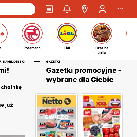
o
Rossmann
Lidl
Czas na
Ta
grilla!
kosm
: KAMIL DĘBSKI
GAZETKI
mi!
Gazetki promocyjne -
wybrane dla Ciebie
 choinkę
e już