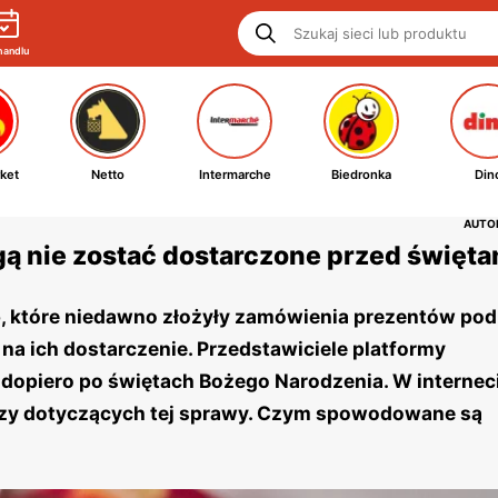
handlu
ket
Netto
Intermarche
Biedronka
Din
AUTOR
ą nie zostać dostarczone przed święta
, które niedawno złożyły zamówienia prezentów pod
na ich dostarczenie. Przedstawiciele platformy
dopiero po świętach Bożego Narodzenia. W interneci
zy dotyczących tej sprawy. Czym spowodowane są