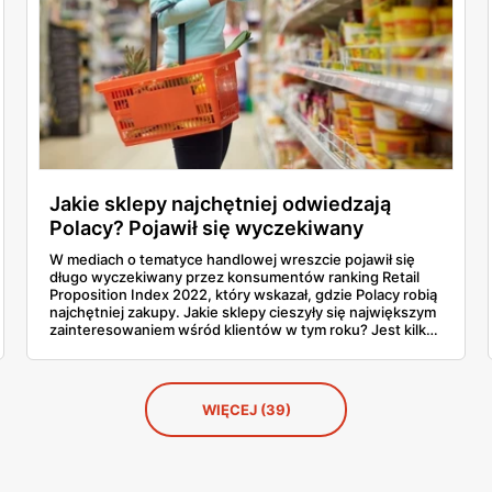
Jakie sklepy najchętniej odwiedzają
Polacy? Pojawił się wyczekiwany
ranking!
W mediach o tematyce handlowej wreszcie pojawił się
długo wyczekiwany przez konsumentów ranking Retail
Proposition Index 2022, który wskazał, gdzie Polacy robią
najchętniej zakupy. Jakie sklepy cieszyły się największym
zainteresowaniem wśród klientów w tym roku? Jest kilka
niespodzianek. W naszym artykule znajdziesz wszystkie
szczegóły, zapoznaj się.
WIĘCEJ (39)