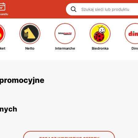
handlu
ket
Netto
Intermarche
Biedronka
Din
i promocyjne
jnych