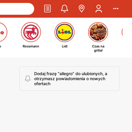
o
Rossmann
Lidl
Czas na
Ta
grilla!
kosm
Dodaj frazę "allegro" do ulubionych, a
otrzymasz powiadomienia o nowych
ofertach