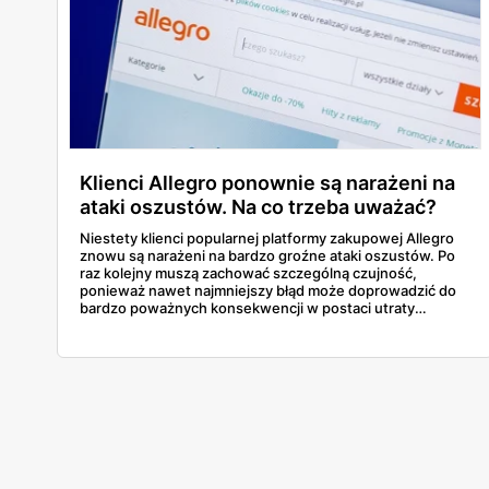
Klienci Allegro ponownie są narażeni na
ataki oszustów. Na co trzeba uważać?
Niestety klienci popularnej platformy zakupowej Allegro
znowu są narażeni na bardzo groźne ataki oszustów. Po
raz kolejny muszą zachować szczególną czujność,
ponieważ nawet najmniejszy błąd może doprowadzić do
bardzo poważnych konsekwencji w postaci utraty
środków finansowych. Na co trzeba uważać? Zapoznaj się
z naszym artykułem i dowiedz się.