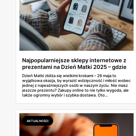
Najpopularniejsze sklepy internetowe z
prezentami na Dzień Matki 2025 – gdzie
znaleźć idealny upominek online?
Dzień Matki zbliża się wielkimi krokami – 26 maja to
wyjątkowa okazja, by wyrazić wdzięczność i miłość wobec
jednej z najważniejszych osób w naszym życiu. Nie masz
jeszcze prezentu? Zakupy online to nie tylko wygoda, ale
także ogromny wybór i szybka dostawa. Oto
najpopularniejsze sklepy internetowe z prezentami na
Dzień Mamy, w których na pewno znajdziesz coś
wyjątkowego!
AKTUALNOŚCI