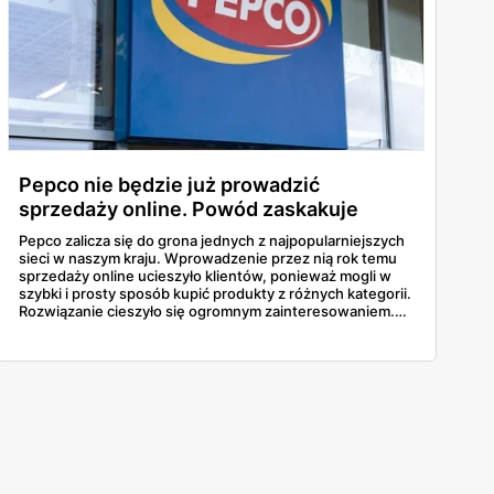
Pepco nie będzie już prowadzić
sprzedaży online. Powód zaskakuje
Pepco zalicza się do grona jednych z najpopularniejszych
sieci w naszym kraju. Wprowadzenie przez nią rok temu
sprzedaży online ucieszyło klientów, ponieważ mogli w
szybki i prosty sposób kupić produkty z różnych kategorii.
Rozwiązanie cieszyło się ogromnym zainteresowaniem.
Niestety Pepco poinformowało, że już nie będzie
sprzedawać w internecie. Co wpłynęło na taką decyzję?