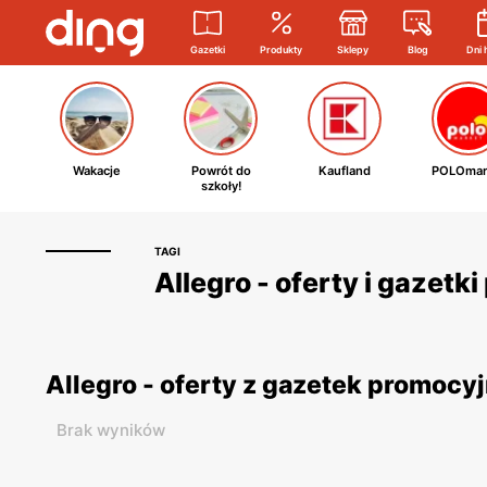
Gazetki
Produkty
Sklepy
Blog
Dni 
Wakacje
Powrót do
Kaufland
POLOmar
szkoły!
TAGI
Allegro - oferty i gazetk
Allegro - oferty z gazetek promocy
Brak wyników