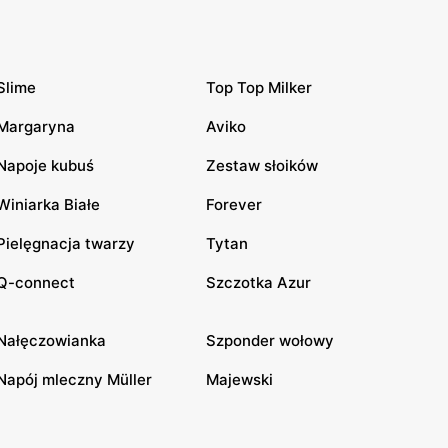
Slime
Top Top Milker
Margaryna
Aviko
Napoje kubuś
Zestaw słoików
Winiarka Białe
Forever
Pielęgnacja twarzy
Tytan
Q-connect
Szczotka Azur
Nałęczowianka
Szponder wołowy
Napój mleczny Müller
Majewski