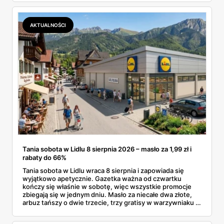
dermokosmetyki Vichy. Wszystkie ceny sprawdziłam w
ofertach, terminy też.
AKTUALNOŚCI
Tania sobota w Lidlu 8 sierpnia 2026 – masło za 1,99 zł i
rabaty do 66%
Tania sobota w Lidlu wraca 8 sierpnia i zapowiada się
wyjątkowo apetycznie. Gazetka ważna od czwartku
kończy się właśnie w sobotę, więc wszystkie promocje
zbiegają się w jednym dniu. Masło za niecałe dwa złote,
arbuz tańszy o dwie trzecie, trzy gratisy w warzywniaku i
jedna oferta działająca wyłącznie w sobotę. Przejrzałam
całą sobotnią gazetkę Lidla strona po stronie i wybrałam