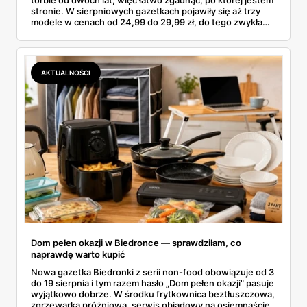
stronie. W sierpniowych gazetkach pojawiły się aż trzy
modele w cenach od 24,99 do 29,99 zł, do tego zwykła
butelka za 14,99 zł dla nieprzekonanych. Sprawdziłam
wszystkie oferty i policzyłam, kiedy taki zakup faktycznie
się opłaca.
AKTUALNOŚCI
Dom pełen okazji w Biedronce — sprawdziłam, co
naprawdę warto kupić
Nowa gazetka Biedronki z serii non-food obowiązuje od 3
do 19 sierpnia i tym razem hasło „Dom pełen okazji" pasuje
wyjątkowo dobrze. W środku frytkownica beztłuszczowa,
zgrzewarka próżniowa, serwis obiadowy na osiemnaście