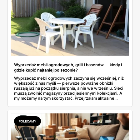
Wyprzedaż mebli ogrodowych, grilli i basenów — kiedy i
gdzie kupić najtaniej po sezonie?
Wyprzedaż mebli ogrodowych zaczyna się wcześniej, niż
większość z nas myśli — pierwsze poważne obniżki
ruszają już na początku sierpnia, a nie we wrześniu. Sieci
muszą zwolnić magazyny przed jesiennymi kolekcjami. A
my możemy na tym skorzystać. Przejrzałam aktualne
gazetki i zebrałam konkretne przeceny na krzesła, stoły,
leżaki, grille i baseny. Do tego podpowiadam, jak odróżnić
prawdziwą obniżkę od pozornej.
POLECAMY