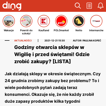
Wakacje
Powrót do
Kaufland
POLOmarket
Netto
Intermarche
szkoły!
AKTUALNOŚCI
|
2021-12-21 15:30
AUTOR: PAULINA KOPEĆ
Godziny otwarcia sklepów w
Wigilię i przed świętami! Gdzie
zrobić zakupy? [LISTA]
Jak działają sklepy w okresie świątecznym. Czy
24 grudnia zrobimy zakupy bez problemu? To i
wiele podobnych pytań zadają teraz
konsumenci. Okazuje się, że nie każdy zrobił
duże zapasy produktów kilka tygodni