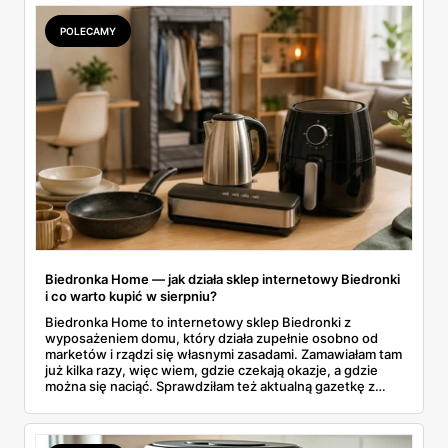
to, co naprawdę się opłaca.
POLECAMY
Biedronka Home — jak działa sklep internetowy Biedronki
i co warto kupić w sierpniu?
Biedronka Home to internetowy sklep Biedronki z
wyposażeniem domu, który działa zupełnie osobno od
marketów i rządzi się własnymi zasadami. Zamawiałam tam
już kilka razy, więc wiem, gdzie czekają okazje, a gdzie
można się naciąć. Sprawdziłam też aktualną gazetkę z
domowymi produktami w zwykłych sklepach. Zebrałam
wszystko w jednym miejscu: jak zamawiać, ile trwa zwrot,
jakie kody rabatowe działają w sierpniu i które produkty