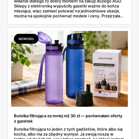
właśnie dlatego to dobry moment na zakup dużego AGD.
Sklepy z elektroniką wypuściły gazetki ważne do końca
miesiąca, więc zamiast polować na jednodniowe okazje,
można na spokojnie porównać modele i ceny. Przejrzałam
aktualne promocje AGD i RTV — poniżej wszystko, co
znalazłam, z cenami i terminami.
NOWOŚCI
Butelka filtrująca za mniej niż 30 zł — porównałam oferty
z gazetek
Butelka filtrująca to jeden z tych gadżetów, które albo się
kocha, albo ma za zbędny wymysł. Ja swoją noszę w
torbie od dwóch lat, więc łatwo zgadnąć, po której jestem