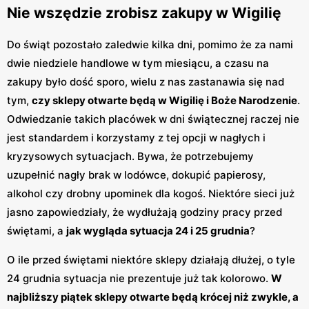
Nie wszędzie zrobisz zakupy w Wigilię
Do świąt pozostało zaledwie kilka dni, pomimo że za nami
dwie niedziele handlowe w tym miesiącu, a czasu na
zakupy było dość sporo, wielu z nas zastanawia się nad
tym,
czy sklepy otwarte będą w Wigilię i Boże Narodzenie
.
Odwiedzanie takich placówek w dni świątecznej raczej nie
jest standardem i korzystamy z tej opcji w nagłych i
kryzysowych sytuacjach. Bywa, że potrzebujemy
uzupełnić nagły brak w lodówce, dokupić papierosy,
alkohol czy drobny upominek dla kogoś. Niektóre sieci już
jasno zapowiedziały, że wydłużają godziny pracy przed
świętami, a
jak wygląda sytuacja 24 i 25 grudnia
?
O ile przed świętami niektóre sklepy działają dłużej, o tyle
24 grudnia sytuacja nie prezentuje już tak kolorowo.
W
najbliższy piątek sklepy otwarte będą krócej niż zwykle, a