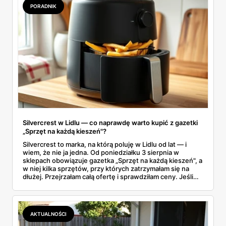
faktycznie warto włożyć do koszyka.
PORADNIK
Silvercrest w Lidlu — co naprawdę warto kupić z gazetki
„Sprzęt na każdą kieszeń"?
Silvercrest to marka, na którą poluję w Lidlu od lat — i
wiem, że nie ja jedna. Od poniedziałku 3 sierpnia w
sklepach obowiązuje gazetka „Sprzęt na każdą kieszeń", a
w niej kilka sprzętów, przy których zatrzymałam się na
dłużej. Przejrzałam całą ofertę i sprawdziłam ceny. Jeśli
zastanawiacie się, czy tegoroczny air fryer za 299 zł to
faktycznie okazja — poniżej znajdziecie odpowiedź.
Uwaga: promocja trwa tylko do 8 sierpnia.
AKTUALNOŚCI