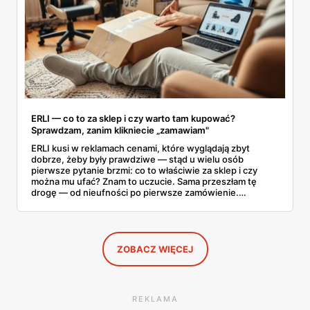
ERLI — co to za sklep i czy warto tam kupować?
Sprawdzam, zanim klikniecie „zamawiam"
ERLI kusi w reklamach cenami, które wyglądają zbyt
dobrze, żeby były prawdziwe — stąd u wielu osób
pierwsze pytanie brzmi: co to właściwie za sklep i czy
można mu ufać? Znam to uczucie. Sama przeszłam tę
drogę — od nieufności po pierwsze zamówienie.
Sprawdziłam, jak ta platforma działa, kto za nią stoi, co
mówią kupujący i co ciekawego jest tam teraz w promocji,
na początku sierpnia. Poniżej wszystko, co warto
wiedzieć przed pierwszym koszykiem.
ZOBACZ WIĘCEJ
REKLAMA