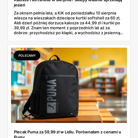
jesień
Za oknem pełnia lata, a KiK od poniedziałku 10 sierpnia
wiesza na wieszakach dziecięce kurtki softshell za 60 zł,
Aldi dzień później dorzuca kalosze za 44,99 zł i kurtki po
39,99 zł. Znam ten moment z poprzednich lat aż za
dobrze: przychodzisz po klapki, a wychodzisz z jesienną
garderobą dla całej rodziny. Sprawdziłam, co dokładnie
pojawi się w gazetkach w przyszłym tygodniu i czy jest
sens kupować jesień, zanim skończą się wakacje.
POLECAMY
Plecak Puma za 59,99 zł w Lidlu. Porównałam z cenami u
Pumy