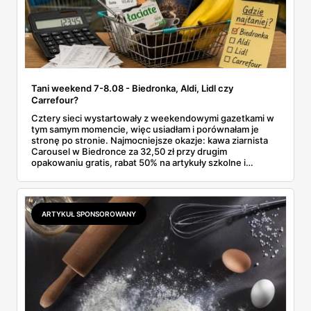
Tani weekend 7-8.08 - Biedronka, Aldi, Lidl czy
Carrefour?
Cztery sieci wystartowały z weekendowymi gazetkami w
tym samym momencie, więc usiadłam i porównałam je
stronę po stronie. Najmocniejsze okazje: kawa ziarnista
Carousel w Biedronce za 32,50 zł przy drugim
opakowaniu gratis, rabat 50% na artykuły szkolne i
przemysłowe przy zakupie trzech sztuk oraz banany po
2,99 zł za kilogram, ale wyłącznie w sobotę z aplikacją. Aldi
odpowiada masłem za 2,99 zł. Werdykt w skrócie:
najwięcej wyciśniesz z Biedronki, po świeże warzywa jedź
ARTYKUŁ SPONSOROWANY
do Aldi.