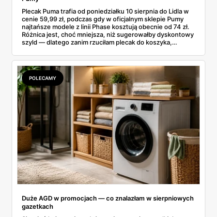
Plecak Puma trafia od poniedziałku 10 sierpnia do Lidla w
cenie 59,99 zł, podczas gdy w oficjalnym sklepie Pumy
najtańsze modele z linii Phase kosztują obecnie od 74 zł.
Różnica jest, choć mniejsza, niż sugerowałby dyskontowy
szyld — dlatego zanim rzuciłam plecak do koszyka,
rozłożyłam ceny na czynniki pierwsze. Poniżej cała
rozpiska: co dokładnie sprzedaje Lidl, ile kosztują
odpowiedniki u producenta i komu ten zakup naprawdę
się opłaci.
POLECAMY
Duże AGD w promocjach — co znalazłam w sierpniowych
gazetkach