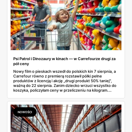
Psi Patrol i Dinozaury w kinach — w Carrefourze drugi za
pół ceny
Nowy film o pieskach wszedł do polskich kin 7 sierpnia, a
Carrefour równo z premierą rozstawił półki pełne
produktów z licencją i akcję „drugi produkt 50% taniej",
ważną do 22 sierpnia. Zanim dziecko wrzuci wszystko do
koszyka, policzyłam ceny w przeliczeniu na kilogram.
Wnioski? Krem orzechowy z paluszkami za 3,49 zł to
prawie 140 zł za kilogram, ale lody do mrożenia i rurki
waflowe bronią się nawet bez rabatu.
NOWOŚCI