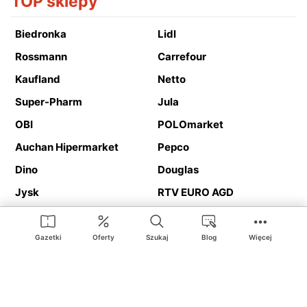
TOP sklepy
Biedronka
Lidl
Rossmann
Carrefour
Kaufland
Netto
Super-Pharm
Jula
OBI
POLOmarket
Auchan Hipermarket
Pepco
Dino
Douglas
Jysk
RTV EURO AGD
Action
Media Expert
Deichmann
Media Markt
Gazetki
Oferty
Szukaj
Blog
Więcej
Ding.pl to serwis internetowy prezentujący
gazetki promocyjne
oraz
katalogi
sklepów i dużych sieci handlowych. Dzięki
geolokalizacji otrzymasz przede wszystkim oferty sklepów, z