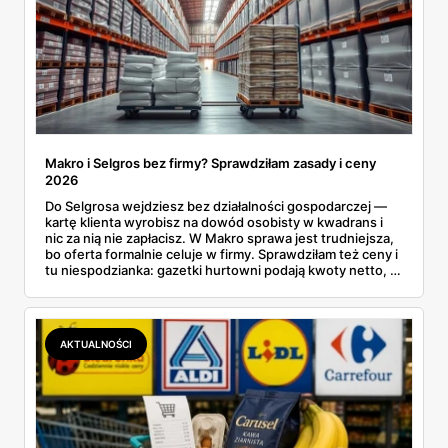
Makro i Selgros bez firmy? Sprawdziłam zasady i ceny
2026
Do Selgrosa wejdziesz bez działalności gospodarczej —
kartę klienta wyrobisz na dowód osobisty w kwadrans i
nic za nią nie zapłacisz. W Makro sprawa jest trudniejsza,
bo oferta formalnie celuje w firmy. Sprawdziłam też ceny i
tu niespodzianka: gazetki hurtowni podają kwoty netto, a
przy kasie doliczany jest VAT. Co więcej, hurt wcale nie
zawsze wygrywa — ta sama kawa ziarnista kosztuje w
Makro ponad dwa razy więcej niż w weekendowej
promocji dyskontu.
AKTUALNOŚCI