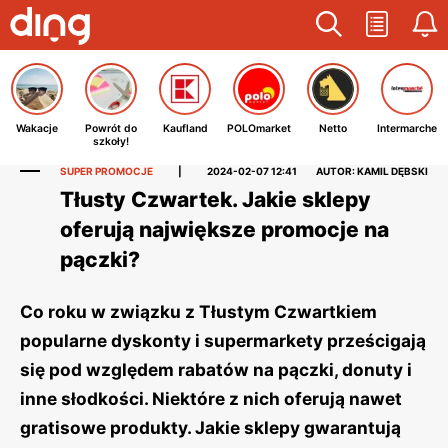
Wakacje
Powrót do
Kaufland
POLOmarket
Netto
Intermarche
szkoły!
SUPER PROMOCJE
|
2024-02-07 12:41
AUTOR: KAMIL DĘBSKI
Tłusty Czwartek. Jakie sklepy
oferują największe promocje na
pączki?
Co roku w związku z Tłustym Czwartkiem
popularne dyskonty i supermarkety prześcigają
się pod względem rabatów na pączki, donuty i
inne słodkości. Niektóre z nich oferują nawet
gratisowe produkty. Jakie sklepy gwarantują