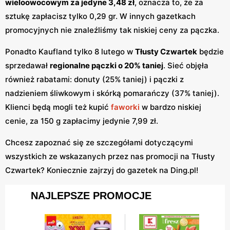
wieloowocowym za jedyne 3,48 zł
, oznacza to, że za
sztukę zapłacisz tylko 0,29 gr. W innych gazetkach
promocyjnych nie znaleźliśmy tak niskiej ceny za pączka.
Ponadto Kaufland tylko 8 lutego w
Tłusty Czwartek
będzie
sprzedawał
regionalne pączki o 20% taniej
. Sieć objęła
również rabatami: donuty (25% taniej) i pączki z
nadzieniem śliwkowym i skórką pomarańczy (37% taniej).
Klienci będą mogli też kupić
faworki
w bardzo niskiej
cenie, za 150 g zapłacimy jedynie 7,99 zł.
Chcesz zapoznać się ze szczegółami dotyczącymi
wszystkich ze wskazanych przez nas promocji na Tłusty
Czwartek? Koniecznie zajrzyj do gazetek na Ding.pl!