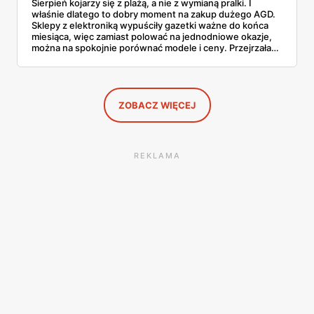
Sierpień kojarzy się z plażą, a nie z wymianą pralki. I
właśnie dlatego to dobry moment na zakup dużego AGD.
Sklepy z elektroniką wypuściły gazetki ważne do końca
miesiąca, więc zamiast polować na jednodniowe okazje,
można na spokojnie porównać modele i ceny. Przejrzałam
aktualne promocje AGD i RTV — poniżej wszystko, co
znalazłam, z cenami i terminami.
ZOBACZ WIĘCEJ
REKLAMA