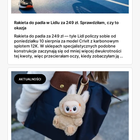
Rakieta do padla w Lidlu za 249 zł. Sprawdziłam, czy to
okazja
Rakieta do padla za 249 zł — tyle Lidl policzy sobie od
poniedziałku 10 sierpnia za model Crivit z karbonowym
splotem 12K. W sklepach specjalistycznych podobne
konstrukcje zaczynają się od mniej więcej dwukrotności
tej kwoty, więc przecierałam oczy, kiedy zobaczyłam ją w
gazetce między dresami a wkrętarką. Padel to dziś
najszybciej rosnący sport w Polsce: kortów przybywa
lawinowo, a chętnych jeszcze szybciej. Sprawdziłam, co
dokładnie dostajemy za te pieniądze i komu taka rakieta
AKTUALNOŚCI
faktycznie wystarczy.