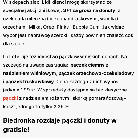
W sklepach sieci
Lidl
klienci mogą skorzystać ze
specjalnej akcji zniżkowej:
3+1 za grosz na donuty
: z
czekoladą mleczną i orzechami laskowymi, wanilią i
orzechami, Milka, Oreo, Pinky i Bubble Gum. Jak widać
wybór jest naprawdę szeroki i każdy powinien znaleźć coś
dla siebie.
Lidl oferuje też mnóstwo pączków w niskich cenach. Na
szczególną uwagę zasługują:
pączek ciemny z
nadzieniem wiśniowym
,
pączek orzechowo-czekoladowy
i
pączek truskawkowy
. Cena każdego z nich wynosi
jedynie 1,99 zł. W sprzedaży dostępne są też klasyczne
pączki
z nadzieniem różanym i skórką pomarańczową -
koszt jednego to tylko 2,39 zł.
Biedronka rozdaje pączki i donuty w
gratisie!