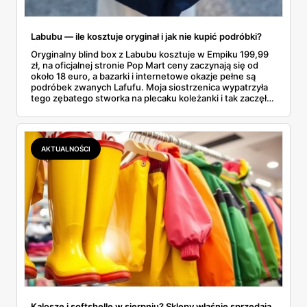
Labubu — ile kosztuje oryginał i jak nie kupić podróbki?
Oryginalny blind box z Labubu kosztuje w Empiku 199,99
zł, na oficjalnej stronie Pop Mart ceny zaczynają się od
około 18 euro, a bazarki i internetowe okazje pełne są
podróbek zwanych Lafufu. Moja siostrzenica wypatrzyła
tego zębatego stworka na plecaku koleżanki i tak zaczęło
się rodzinne śledztwo: co to właściwie jest, ile naprawdę
kosztuje i po czym poznać, że sprzedawca nie wciska nam
podróbki. Spisałam wszystko, czego się dowiedziałam —
łącznie z jedną wpadką, o której za chwilę.
AKTUALNOŚCI
Kalosze i softshelle w sierpniu? Sklepy właśnie sprzedają