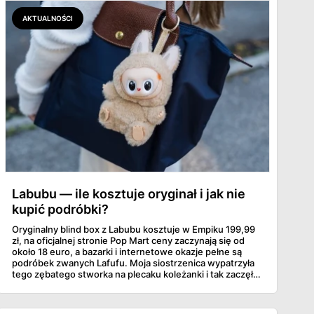
AKTUALNOŚCI
Labubu — ile kosztuje oryginał i jak nie
kupić podróbki?
Oryginalny blind box z Labubu kosztuje w Empiku 199,99
zł, na oficjalnej stronie Pop Mart ceny zaczynają się od
około 18 euro, a bazarki i internetowe okazje pełne są
podróbek zwanych Lafufu. Moja siostrzenica wypatrzyła
tego zębatego stworka na plecaku koleżanki i tak zaczęło
się rodzinne śledztwo: co to właściwie jest, ile naprawdę
kosztuje i po czym poznać, że sprzedawca nie wciska nam
podróbki. Spisałam wszystko, czego się dowiedziałam —