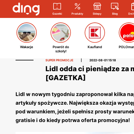
Gazetki
Produkty
Sklepy
Blog
Dni 
Wakacje
Powrót do
Kaufland
POLOmar
szkoły!
SUPER PROMOCJE
|
2022-08-01 15:18
Lidl odda ci pieniądze za
[GAZETKA]
Lidl w nowym tygodniu zaproponował kilka n
artykuły spożywcze. Największa okazja występ
pod warunkiem, jeżeli spełnisz prosty warunek
gratisie i do kiedy potrwa oferta promocyjna!