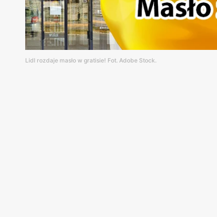
Lidl rozdaje masło w gratisie! Fot. Adobe Stock.