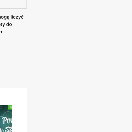
mogą liczyć
ęty do
ym