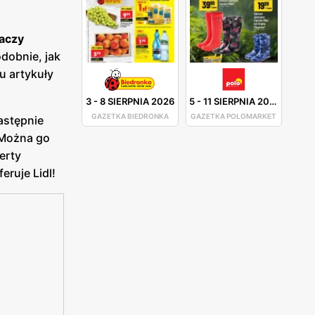
daczy
odobnie, jak
u artykuły
3
-
8 SIERPNIA 2026
5
-
11 SIERPNIA 2026
GAZETKA BIEDRONKA
GAZETKA POLOMARKET
astępnie
. Można go
erty
eruje Lidl!