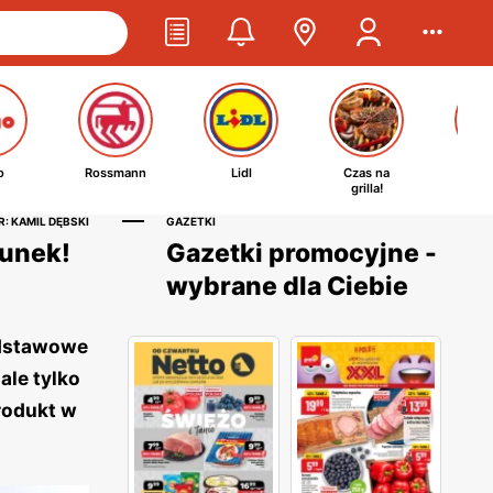
o
Rossmann
Lidl
Czas na
Ta
grilla!
kosm
: KAMIL DĘBSKI
GAZETKI
runek!
Gazetki promocyjne -
wybrane dla Ciebie
odstawowe
ale tylko
produkt w