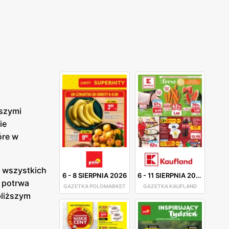
kszymi
ie
óre w
e wszystkich
6
-
8 SIERPNIA 2026
6
-
11 SIERPNIA 2026
i potrwa
GAZETKA POLOMARKET
GAZETKA KAUFLAND
bliższym