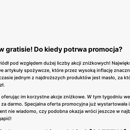
o w gratisie! Do kiedy potrwa promocja?
iódł pod względem dużej liczby akcji zniżkowych! Najwię
e artykuły spożywcze, które przez wysoką inflację znaczn
 czasie jednym z najdroższych produktów jest masło, za kt
zł.
ów oferując im korzystne akcje zniżkowe. W tym tygodniu w
 za darmo. Specjalna oferta promocyjna już wystartowała 
oment nie wiadomo, czy podobna okazja wróci jeszcze w naj
gapić!