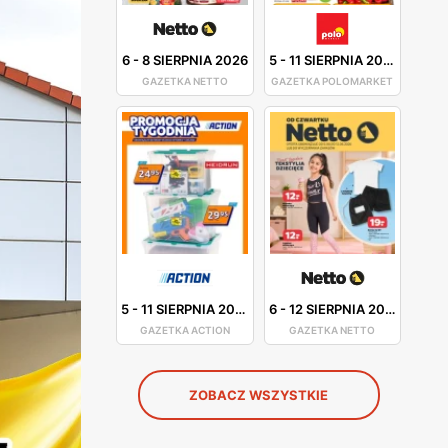
6
-
8 SIERPNIA 2026
5
-
11 SIERPNIA 2026
GAZETKA NETTO
GAZETKA POLOMARKET
5
-
11 SIERPNIA 2026
6
-
12 SIERPNIA 2026
GAZETKA ACTION
GAZETKA NETTO
ZOBACZ WSZYSTKIE