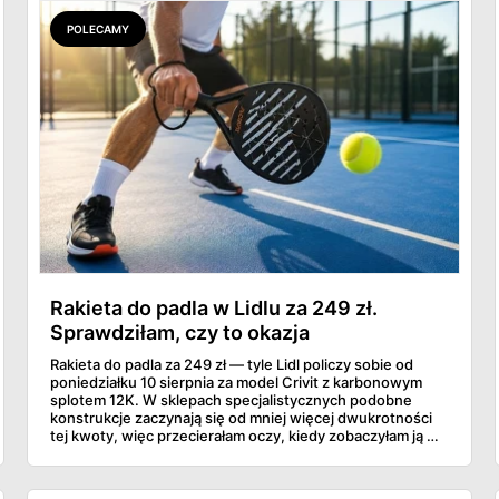
POLECAMY
Rakieta do padla w Lidlu za 249 zł.
Sprawdziłam, czy to okazja
Rakieta do padla za 249 zł — tyle Lidl policzy sobie od
poniedziałku 10 sierpnia za model Crivit z karbonowym
splotem 12K. W sklepach specjalistycznych podobne
konstrukcje zaczynają się od mniej więcej dwukrotności
tej kwoty, więc przecierałam oczy, kiedy zobaczyłam ją w
gazetce między dresami a wkrętarką. Padel to dziś
najszybciej rosnący sport w Polsce: kortów przybywa
lawinowo, a chętnych jeszcze szybciej. Sprawdziłam, co