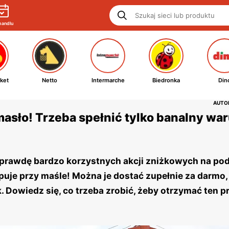
handlu
ket
Netto
Intermarche
Biedronka
Din
AUTOR
 masło! Trzeba spełnić tylko banalny wa
aprawdę bardzo korzystnych akcji zniżkowych na p
uje przy maśle! Można je dostać zupełnie za darmo, 
. Dowiedz się, co trzeba zrobić, żeby otrzymać ten 