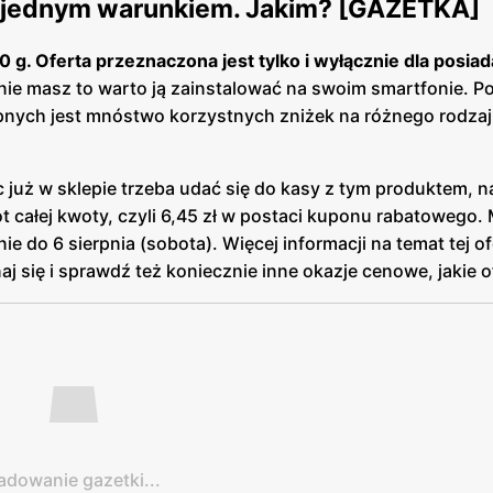
od jednym warunkiem. Jakim? [GAZETKA]
0 g. Oferta przeznaczona jest tylko i wyłącznie dla posia
ej nie masz to warto ją zainstalować na swoim smartfonie. P
pnych jest mnóstwo korzystnych zniżek na różnego rodzaj
 już w sklepie trzeba udać się do kasy z tym produktem, n
ot całej kwoty, czyli 6,45 zł w postaci kuponu rabatowego
 do 6 sierpnia (sobota). Więcej informacji na temat tej of
 się i sprawdź też koniecznie inne okazje cenowe, jakie of
adowanie gazetki...