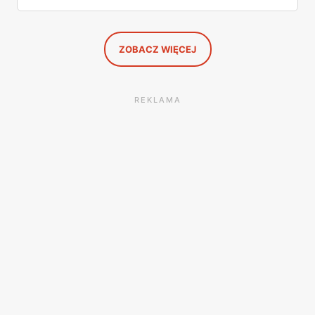
jedna oferta działająca wyłącznie w sobotę. Przejrzałam
całą sobotnią gazetkę Lidla strona po stronie i wybrałam
to, co naprawdę się opłaca.
ZOBACZ WIĘCEJ
REKLAMA