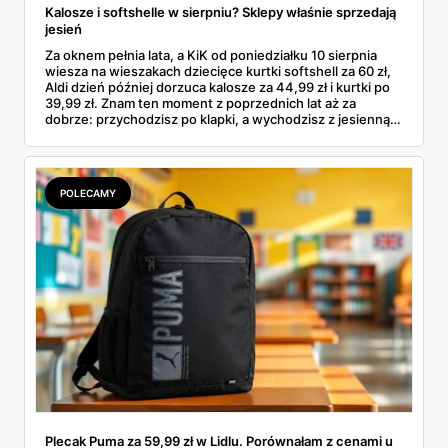
Kalosze i softshelle w sierpniu? Sklepy właśnie sprzedają
jesień
Za oknem pełnia lata, a KiK od poniedziałku 10 sierpnia
wiesza na wieszakach dziecięce kurtki softshell za 60 zł,
Aldi dzień później dorzuca kalosze za 44,99 zł i kurtki po
39,99 zł. Znam ten moment z poprzednich lat aż za
dobrze: przychodzisz po klapki, a wychodzisz z jesienną
garderobą dla całej rodziny. Sprawdziłam, co dokładnie
pojawi się w gazetkach w przyszłym tygodniu i czy jest
sens kupować jesień, zanim skończą się wakacje.
POLECAMY
Plecak Puma za 59,99 zł w Lidlu. Porównałam z cenami u