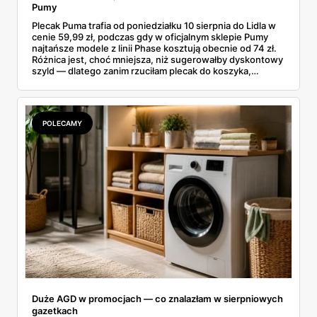
Pumy
Plecak Puma trafia od poniedziałku 10 sierpnia do Lidla w
cenie 59,99 zł, podczas gdy w oficjalnym sklepie Pumy
najtańsze modele z linii Phase kosztują obecnie od 74 zł.
Różnica jest, choć mniejsza, niż sugerowałby dyskontowy
szyld — dlatego zanim rzuciłam plecak do koszyka,
rozłożyłam ceny na czynniki pierwsze. Poniżej cała
rozpiska: co dokładnie sprzedaje Lidl, ile kosztują
odpowiedniki u producenta i komu ten zakup naprawdę
się opłaci.
POLECAMY
Duże AGD w promocjach — co znalazłam w sierpniowych
gazetkach