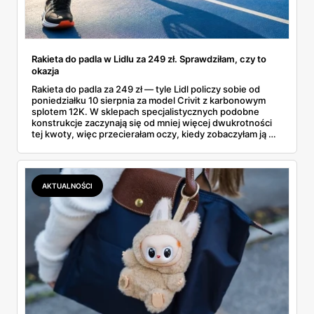
Rakieta do padla w Lidlu za 249 zł. Sprawdziłam, czy to
okazja
Rakieta do padla za 249 zł — tyle Lidl policzy sobie od
poniedziałku 10 sierpnia za model Crivit z karbonowym
splotem 12K. W sklepach specjalistycznych podobne
konstrukcje zaczynają się od mniej więcej dwukrotności
tej kwoty, więc przecierałam oczy, kiedy zobaczyłam ją w
gazetce między dresami a wkrętarką. Padel to dziś
najszybciej rosnący sport w Polsce: kortów przybywa
lawinowo, a chętnych jeszcze szybciej. Sprawdziłam, co
dokładnie dostajemy za te pieniądze i komu taka rakieta
AKTUALNOŚCI
faktycznie wystarczy.