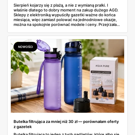
Sierpień kojarzy się z plażą, a nie z wymianą pralki. I
właśnie dlatego to dobry moment na zakup dużego AGD.
Sklepy z elektroniką wypuściły gazetki ważne do końca
miesiąca, więc zamiast polować na jednodniowe okazje,
można na spokojnie porównać modele i ceny. Przejrzałam
aktualne promocje AGD i RTV — poniżej wszystko, co
znalazłam, z cenami i terminami.
NOWOŚCI
Butelka filtrująca za mniej niż 30 zł — porównałam oferty
z gazetek
Butelka filtrująca to jeden z tych gadżetów, które albo się