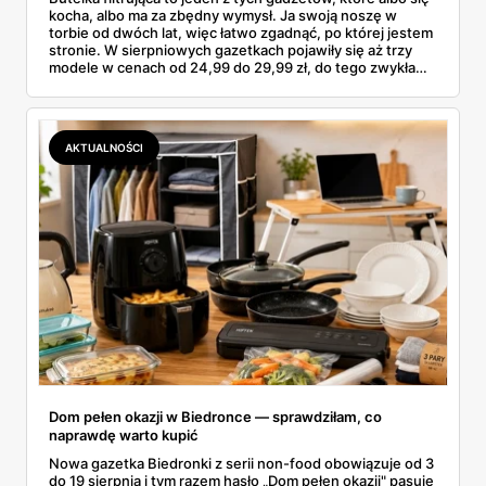
kocha, albo ma za zbędny wymysł. Ja swoją noszę w
torbie od dwóch lat, więc łatwo zgadnąć, po której jestem
stronie. W sierpniowych gazetkach pojawiły się aż trzy
modele w cenach od 24,99 do 29,99 zł, do tego zwykła
butelka za 14,99 zł dla nieprzekonanych. Sprawdziłam
wszystkie oferty i policzyłam, kiedy taki zakup faktycznie
się opłaca.
AKTUALNOŚCI
Dom pełen okazji w Biedronce — sprawdziłam, co
naprawdę warto kupić
Nowa gazetka Biedronki z serii non-food obowiązuje od 3
do 19 sierpnia i tym razem hasło „Dom pełen okazji" pasuje