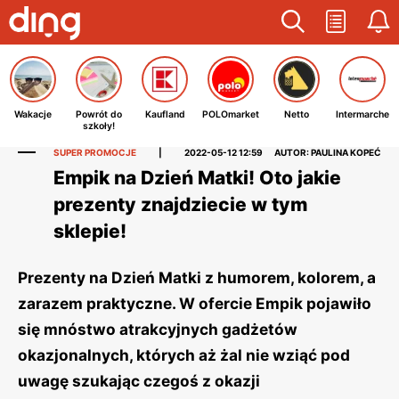
Wakacje
Powrót do
Kaufland
POLOmarket
Netto
Intermarche
szkoły!
SUPER PROMOCJE
|
2022-05-12 12:59
AUTOR: PAULINA KOPEĆ
Empik na Dzień Matki! Oto jakie
prezenty znajdziecie w tym
sklepie!
Prezenty na Dzień Matki z humorem, kolorem, a
zarazem praktyczne. W ofercie Empik pojawiło
się mnóstwo atrakcyjnych gadżetów
okazjonalnych, których aż żal nie wziąć pod
uwagę szukając czegoś z okazji