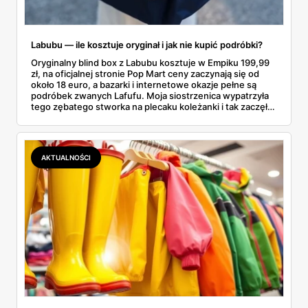
Labubu — ile kosztuje oryginał i jak nie kupić podróbki?
Oryginalny blind box z Labubu kosztuje w Empiku 199,99
zł, na oficjalnej stronie Pop Mart ceny zaczynają się od
około 18 euro, a bazarki i internetowe okazje pełne są
podróbek zwanych Lafufu. Moja siostrzenica wypatrzyła
tego zębatego stworka na plecaku koleżanki i tak zaczęło
się rodzinne śledztwo: co to właściwie jest, ile naprawdę
kosztuje i po czym poznać, że sprzedawca nie wciska nam
podróbki. Spisałam wszystko, czego się dowiedziałam —
łącznie z jedną wpadką, o której za chwilę.
AKTUALNOŚCI