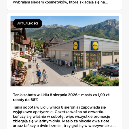
wybrałam siedem kosmetyków, które składają się na
sensowny plan regeneracji — od peelingu za 21,95 zł po
dermokosmetyki Vichy. Wszystkie ceny sprawdziłam w
ofertach, terminy też.
AKTUALNOŚCI
Tania sobota w Lidlu 8 sierpnia 2026 – masło za 1,99 zł i
rabaty do 66%
Tania sobota w Lidlu wraca 8 sierpnia i zapowiada się
wyjątkowo apetycznie. Gazetka ważna od czwartku
kończy się właśnie w sobotę, więc wszystkie promocje
zbiegają się w jednym dniu. Masło za niecałe dwa złote,
arbuz tańszy o dwie trzecie, trzy gratisy w warzywniaku i