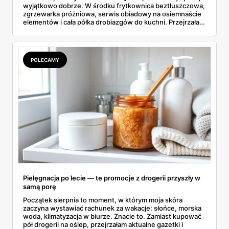
wyjątkowo dobrze. W środku frytkownica beztłuszczowa,
zgrzewarka próżniowa, serwis obiadowy na osiemnaście
elementów i cała półka drobiazgów do kuchni. Przejrzałam
wszystkie strony i wybrałam to, po co sama ustawiłabym
się przy półce z samego rana.
POLECAMY
Pielęgnacja po lecie — te promocje z drogerii przyszły w
samą porę
Początek sierpnia to moment, w którym moja skóra
zaczyna wystawiać rachunek za wakacje: słońce, morska
woda, klimatyzacja w biurze. Znacie to. Zamiast kupować
pół drogerii na oślep, przejrzałam aktualne gazetki i