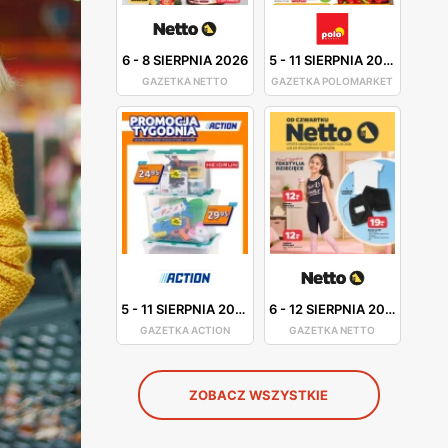
6
-
8 SIERPNIA 2026
5
-
11 SIERPNIA 2026
GAZETKA NETTO
GAZETKA POLOMARKET
5
-
11 SIERPNIA 2026
6
-
12 SIERPNIA 2026
GAZETKA ACTION
GAZETKA NETTO
ZOBACZ WSZYSTKIE