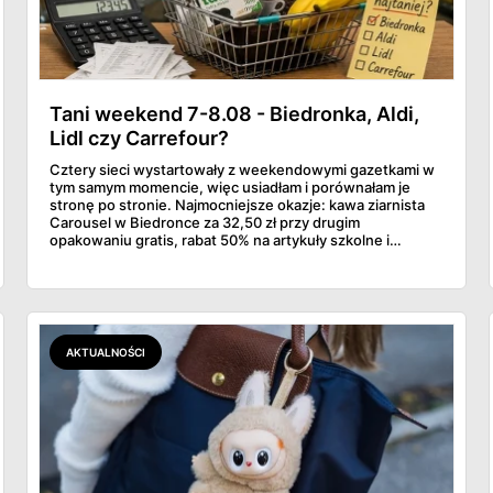
Tani weekend 7-8.08 - Biedronka, Aldi,
Lidl czy Carrefour?
Cztery sieci wystartowały z weekendowymi gazetkami w
tym samym momencie, więc usiadłam i porównałam je
stronę po stronie. Najmocniejsze okazje: kawa ziarnista
Carousel w Biedronce za 32,50 zł przy drugim
opakowaniu gratis, rabat 50% na artykuły szkolne i
przemysłowe przy zakupie trzech sztuk oraz banany po
2,99 zł za kilogram, ale wyłącznie w sobotę z aplikacją. Aldi
odpowiada masłem za 2,99 zł. Werdykt w skrócie:
najwięcej wyciśniesz z Biedronki, po świeże warzywa jedź
do Aldi.
AKTUALNOŚCI