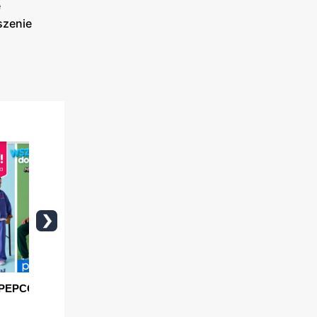
e
szenie