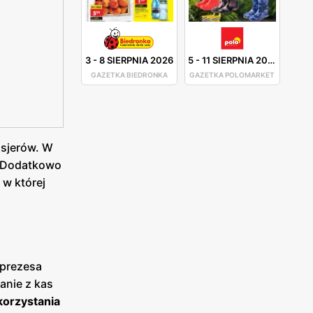
3
-
8 SIERPNIA 2026
5
-
11 SIERPNIA 2026
GAZETKA BIEDRONKA
GAZETKA POLOMARKET
sjerów. W
Dodatkowo
 w której
eprezesa
anie z kas
korzystania