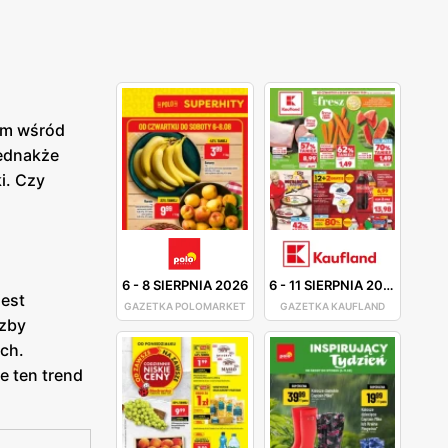
em wśród
ednakże
i. Czy
6
-
8 SIERPNIA 2026
6
-
11 SIERPNIA 2026
jest
GAZETKA POLOMARKET
GAZETKA KAUFLAND
czby
ch.
e ten trend