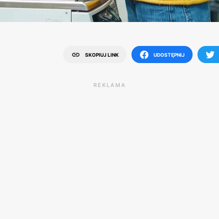
SKOPIUJ LINK
UDOSTĘPNIJ
REKLAMA