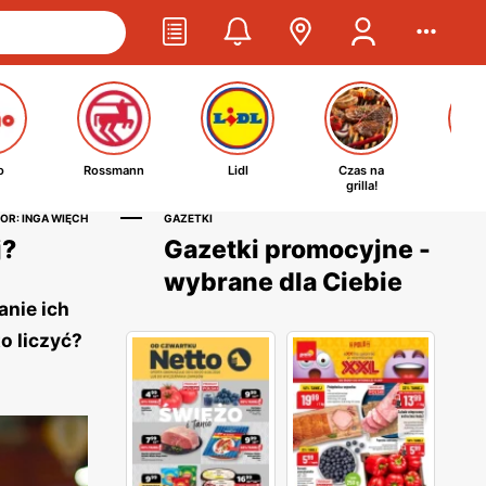
o
Rossmann
Lidl
Czas na
Ta
grilla!
kosm
OR: INGA WIĘCH
GAZETKI
j?
Gazetki promocyjne -
wybrane dla Ciebie
anie ich
o liczyć?