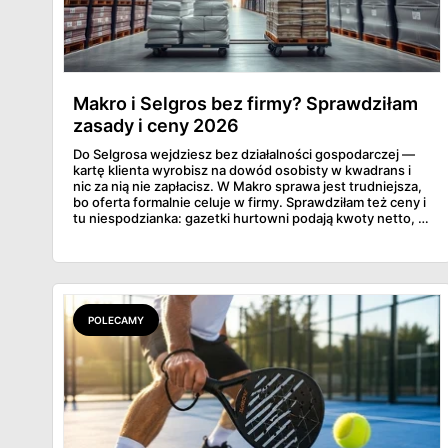
Makro i Selgros bez firmy? Sprawdziłam
zasady i ceny 2026
Do Selgrosa wejdziesz bez działalności gospodarczej —
kartę klienta wyrobisz na dowód osobisty w kwadrans i
nic za nią nie zapłacisz. W Makro sprawa jest trudniejsza,
bo oferta formalnie celuje w firmy. Sprawdziłam też ceny i
tu niespodzianka: gazetki hurtowni podają kwoty netto, a
przy kasie doliczany jest VAT. Co więcej, hurt wcale nie
zawsze wygrywa — ta sama kawa ziarnista kosztuje w
Makro ponad dwa razy więcej niż w weekendowej
promocji dyskontu.
POLECAMY