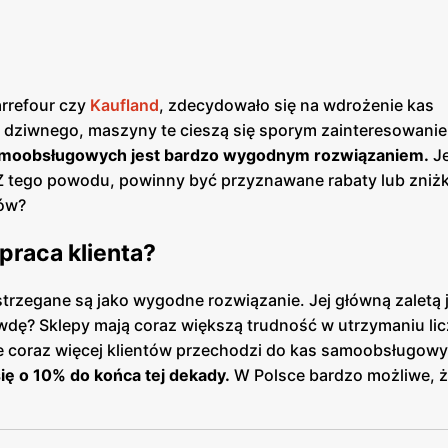
arrefour czy
Kaufland
, zdecydowało się na wdrożenie kas
c dziwnego, maszyny te cieszą się sporym zainteresowani
 samoobsługowych jest bardzo wygodnym rozwiązaniem.
J
 Z tego powodu, powinny być przyznawane rabaty lub zniżk
tów?
raca klienta?
zegane są jako wygodne rozwiązanie. Jej główną zaletą 
rawdę? Sklepy mają coraz większą trudność w utrzymaniu li
ie coraz więcej klientów przechodzi do kas samoobsługowy
ię o 10% do końca tej dekady.
W Polsce bardzo możliwe, ż