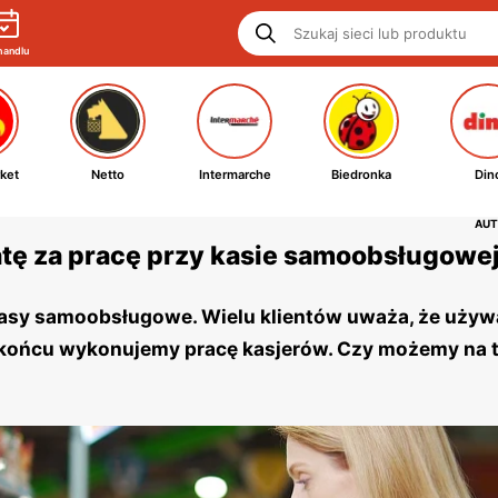
handlu
ket
Netto
Intermarche
Biedronka
Din
AUT
atę za pracę przy kasie samoobsługowe
kasy samoobsługowe. Wielu klientów uważa, że używ
ońcu wykonujemy pracę kasjerów. Czy możemy na t