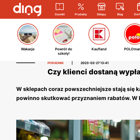
Gazetki
Produkty
Sklepy
Blog
Dni 
Wakacje
Powrót do
Kaufland
POLOmar
szkoły!
PORADNIK
|
2023-02-27 13:41
Czy klienci dostaną wypł
W sklepach coraz powszechniejsze stają się 
powinno skutkować przyznaniem rabatów. W k