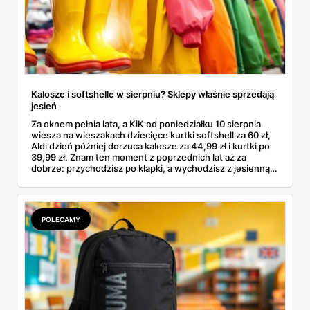
Kalosze i softshelle w sierpniu? Sklepy właśnie sprzedają
jesień
Za oknem pełnia lata, a KiK od poniedziałku 10 sierpnia
wiesza na wieszakach dziecięce kurtki softshell za 60 zł,
Aldi dzień później dorzuca kalosze za 44,99 zł i kurtki po
39,99 zł. Znam ten moment z poprzednich lat aż za
dobrze: przychodzisz po klapki, a wychodzisz z jesienną
garderobą dla całej rodziny. Sprawdziłam, co dokładnie
pojawi się w gazetkach w przyszłym tygodniu i czy jest
sens kupować jesień, zanim skończą się wakacje.
POLECAMY