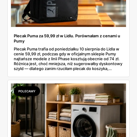
Plecak Puma za 59,99 zł w Lidlu. Porównałam z cenami u
Pumy
Plecak Puma trafia od poniedziałku 10 sierpnia do Lidla w
cenie 59,99 zł, podczas gdy w oficjalnym sklepie Pumy
najtańsze modele z linii Phase kosztują obecnie od 74 zł.
Różnica jest, choć mniejsza, niż sugerowałby dyskontowy
szyld — dlatego zanim rzuciłam plecak do koszyka,
rozłożyłam ceny na czynniki pierwsze. Poniżej cała
rozpiska: co dokładnie sprzedaje Lidl, ile kosztują
odpowiedniki u producenta i komu ten zakup naprawdę
się opłaci.
POLECAMY