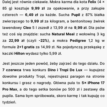
Dalej jest równie ciekawie. Mokra karma dla kota
Felix
(4 ×
85 g) kosztuje
9,99 zł
za opakowanie, a przy zakupie
czterech —
6,49 zł
za każde. Sucha
Pupil
z 87% białka
zwierzęcego to
9,99 zł
za kilogram, a bentonitowy żwirek
lawendowy
Cleo
5 l zszedł z 13,99 zł na
9,99 zł
. Dla psów
też coś się znajdzie: sucha
Natural Meal
z wołowiną 3 kg
za
22,99 zł
(czyli
-22%
), a mokra
Pedigree
1,2 kg w
formule
2+1 gratis
za 14,99 zł. Na pojedynczą przekąskę z
kaczki
Hilton
wydasz tylko 5,99 zł.
Jest jeszcze jeden powód, żeby zajrzeć do tego działu. Do
7 czerwca
trwa konkurs
Dino i Tropi De Lux
— kupujesz
dowolne produkty Tropi, rejestrujesz paragon na stronie
konkursu i grasz o nagrody. Główna pula to
5× iPhone 17
Pro Max
, a do tego setka bonów po 500 zł i zestawy dla
pupila. Sama bym spróbowała, skoro karmę i tak kupuję co
tydzień.