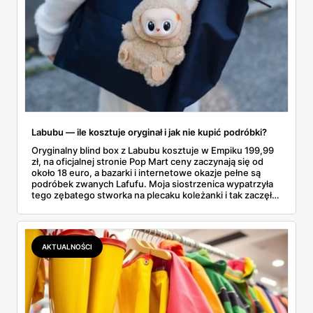
Labubu — ile kosztuje oryginał i jak nie kupić podróbki?
Oryginalny blind box z Labubu kosztuje w Empiku 199,99
zł, na oficjalnej stronie Pop Mart ceny zaczynają się od
około 18 euro, a bazarki i internetowe okazje pełne są
podróbek zwanych Lafufu. Moja siostrzenica wypatrzyła
tego zębatego stworka na plecaku koleżanki i tak zaczęło
się rodzinne śledztwo: co to właściwie jest, ile naprawdę
kosztuje i po czym poznać, że sprzedawca nie wciska nam
podróbki. Spisałam wszystko, czego się dowiedziałam —
łącznie z jedną wpadką, o której za chwilę.
AKTUALNOŚCI