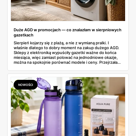
Duże AGD w promocjach — co znalazłam w sierpniowych
gazetkach
Sierpień kojarzy się z plażą, a nie z wymianą pralki. I
właśnie dlatego to dobry moment na zakup dużego AGD.
Sklepy z elektroniką wypuściły gazetki ważne do końca
miesiąca, więc zamiast polować na jednodniowe okazje,
można na spokojnie porównać modele i ceny. Przejrzałam
aktualne promocje AGD i RTV — poniżej wszystko, co
znalazłam, z cenami i terminami.
NOWOŚCI