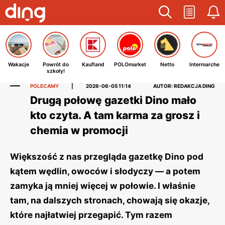
Wakacje
Powrót do
Kaufland
POLOmarket
Netto
Intermarche
szkoły!
POLECAMY
|
2026-06-05 11:14
AUTOR: REDAKCJA DING
Drugą połowę gazetki Dino mało
kto czyta. A tam karma za grosz i
chemia w promocji
Większość z nas przegląda gazetkę Dino pod
kątem wędlin, owoców i słodyczy — a potem
zamyka ją mniej więcej w połowie. I właśnie
tam, na dalszych stronach, chowają się okazje,
które najłatwiej przegapić. Tym razem