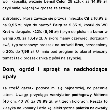
woli kapsułki, weźmie
Lensil Color
28 sztuk za
14,99 zł
,
czyli mniej więcej 54 grosze za sztukę.
Z drobnicy, która zawsze się przyda: mleczko
Cif
z 16,99 zł
na
9,95 zł
, płyn do naczyń
Fairy
za 9,85 zł, kostki do WC
Kret
w dwupaku
-22%
(
6,99 zł
) i płyn do płukania
Lenor
w
wersji XXL za 16,49 zł. A skoro mamy czerwiec, dorzucam
swój typ sezonowy: proszek na mrówki
Bros
, przeceniony
o
20%
do
7,99 zł
. U mnie pod progiem to akurat wieczny
temat i taki proszek znika z półki najszybciej.
Dom, ogród i sprzęt na nadchodzące
upały
Ta część gazetki podoba mi się najbardziej, bo pachnie
latem. Uwagę przyciąga
wentylator podłogowy Volteno
(40 cm, 40 W) za
79,99 zł
, w trzech kolorach. Reszta to
klasyka na komary i działkę: elektryczna
paletka na owady