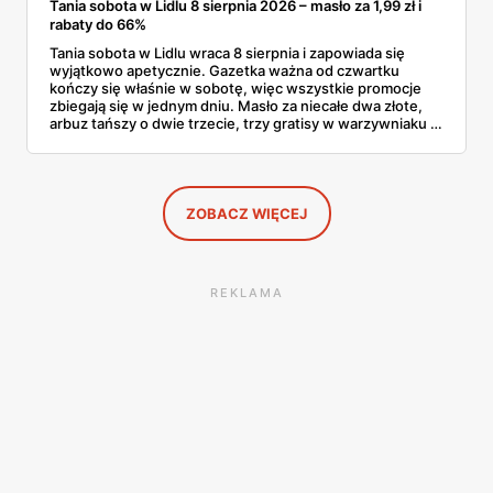
Tania sobota w Lidlu 8 sierpnia 2026 – masło za 1,99 zł i
rabaty do 66%
Tania sobota w Lidlu wraca 8 sierpnia i zapowiada się
wyjątkowo apetycznie. Gazetka ważna od czwartku
kończy się właśnie w sobotę, więc wszystkie promocje
zbiegają się w jednym dniu. Masło za niecałe dwa złote,
arbuz tańszy o dwie trzecie, trzy gratisy w warzywniaku i
jedna oferta działająca wyłącznie w sobotę. Przejrzałam
całą sobotnią gazetkę Lidla strona po stronie i wybrałam
to, co naprawdę się opłaca.
ZOBACZ WIĘCEJ
REKLAMA