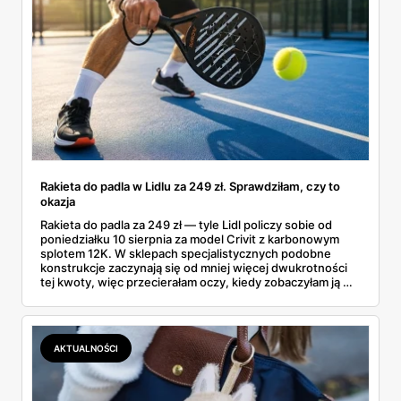
Rakieta do padla w Lidlu za 249 zł. Sprawdziłam, czy to
okazja
Rakieta do padla za 249 zł — tyle Lidl policzy sobie od
poniedziałku 10 sierpnia za model Crivit z karbonowym
splotem 12K. W sklepach specjalistycznych podobne
konstrukcje zaczynają się od mniej więcej dwukrotności
tej kwoty, więc przecierałam oczy, kiedy zobaczyłam ją w
gazetce między dresami a wkrętarką. Padel to dziś
najszybciej rosnący sport w Polsce: kortów przybywa
lawinowo, a chętnych jeszcze szybciej. Sprawdziłam, co
dokładnie dostajemy za te pieniądze i komu taka rakieta
AKTUALNOŚCI
faktycznie wystarczy.