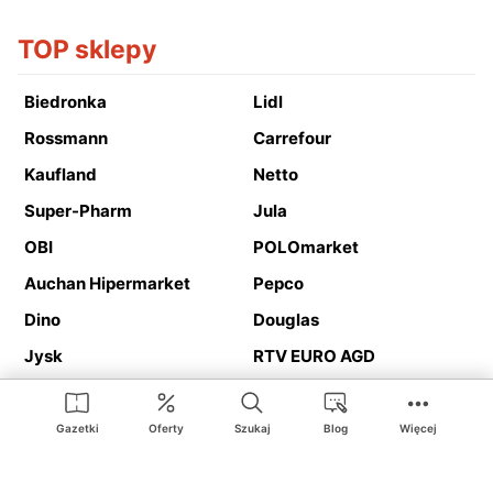
TOP sklepy
Biedronka
Lidl
Rossmann
Carrefour
Kaufland
Netto
Super-Pharm
Jula
OBI
POLOmarket
Auchan Hipermarket
Pepco
Dino
Douglas
Jysk
RTV EURO AGD
Action
Media Expert
Deichmann
Media Markt
Gazetki
Oferty
Szukaj
Blog
Więcej