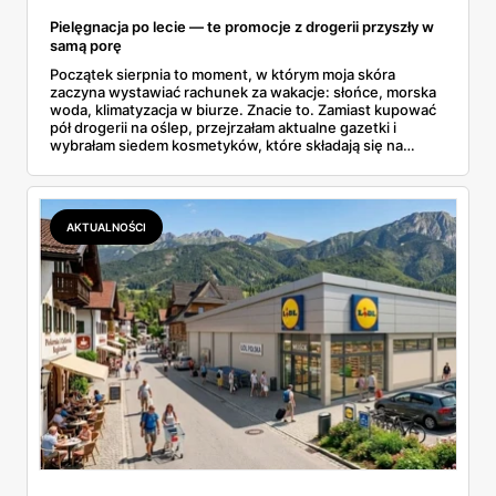
Pielęgnacja po lecie — te promocje z drogerii przyszły w
samą porę
Początek sierpnia to moment, w którym moja skóra
zaczyna wystawiać rachunek za wakacje: słońce, morska
woda, klimatyzacja w biurze. Znacie to. Zamiast kupować
pół drogerii na oślep, przejrzałam aktualne gazetki i
wybrałam siedem kosmetyków, które składają się na
sensowny plan regeneracji — od peelingu za 21,95 zł po
dermokosmetyki Vichy. Wszystkie ceny sprawdziłam w
ofertach, terminy też.
AKTUALNOŚCI