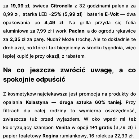
za
19,99 zł
, świeca
Citronella
z 32 godzinami palenia za
8,99 zł, latarka LED
-25%
(
5,99 zł
) i baterie
E-Volt
— dwa
opakowania po
4,49 zł
. Na grilla przyda się folia
aluminiowa za 7,99 zł i worki
Paclan
, a do ogrodu rękawice
za
2,35 zł
za parę. Nuda? Może trochę. Ale to dokładnie te
drobiazgi, po które i tak biegniemy w środku tygodnia, więc
lepiej kupić je przy okazji, z rabatem.
Na co jeszcze zwrócić uwagę, a co
spokojnie odpuścić
Z kosmetyków najciekawsza jest promocja na produkty do
opalania
Kolastyna
—
druga sztuka 60% taniej
. Przy
filtrach dla całej rodziny to wymierna oszczędność,
zwłaszcza tuż przed wyjazdem. W oko wpadł mi też
koloryzujący szampon
Venita
w opcji
1+1 gratis
(3,79 zł) i
papier toaletowy
Regina
rumiankowy, 16 rolek za 22,39 zł.