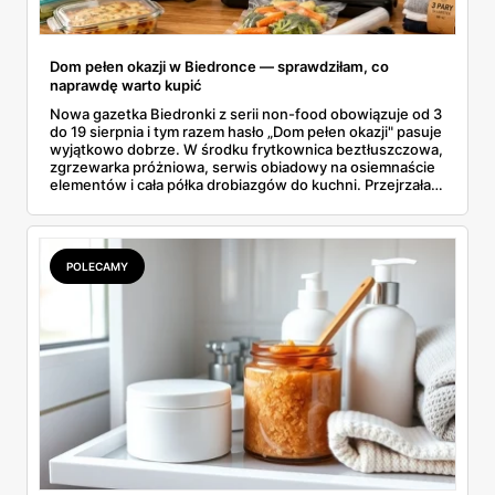
Dom pełen okazji w Biedronce — sprawdziłam, co
naprawdę warto kupić
Nowa gazetka Biedronki z serii non-food obowiązuje od 3
do 19 sierpnia i tym razem hasło „Dom pełen okazji" pasuje
wyjątkowo dobrze. W środku frytkownica beztłuszczowa,
zgrzewarka próżniowa, serwis obiadowy na osiemnaście
elementów i cała półka drobiazgów do kuchni. Przejrzałam
wszystkie strony i wybrałam to, po co sama ustawiłabym
się przy półce z samego rana.
POLECAMY