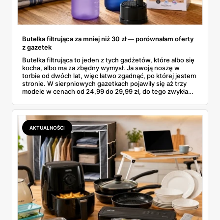
Butelka filtrująca za mniej niż 30 zł — porównałam oferty
z gazetek
Butelka filtrująca to jeden z tych gadżetów, które albo się
kocha, albo ma za zbędny wymysł. Ja swoją noszę w
torbie od dwóch lat, więc łatwo zgadnąć, po której jestem
stronie. W sierpniowych gazetkach pojawiły się aż trzy
modele w cenach od 24,99 do 29,99 zł, do tego zwykła
butelka za 14,99 zł dla nieprzekonanych. Sprawdziłam
wszystkie oferty i policzyłam, kiedy taki zakup faktycznie
się opłaca.
AKTUALNOŚCI