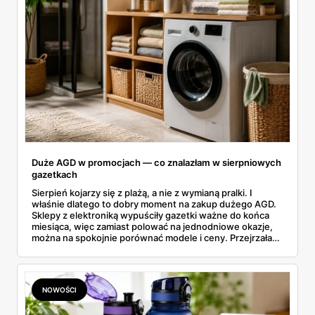
Duże AGD w promocjach — co znalazłam w sierpniowych
gazetkach
Sierpień kojarzy się z plażą, a nie z wymianą pralki. I
właśnie dlatego to dobry moment na zakup dużego AGD.
Sklepy z elektroniką wypuściły gazetki ważne do końca
miesiąca, więc zamiast polować na jednodniowe okazje,
można na spokojnie porównać modele i ceny. Przejrzałam
aktualne promocje AGD i RTV — poniżej wszystko, co
znalazłam, z cenami i terminami.
NOWOŚCI