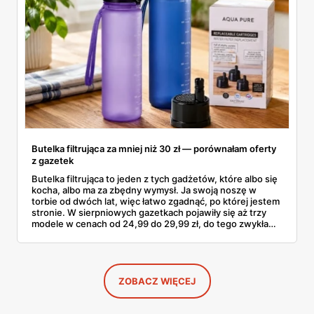
Butelka filtrująca za mniej niż 30 zł — porównałam oferty
z gazetek
Butelka filtrująca to jeden z tych gadżetów, które albo się
kocha, albo ma za zbędny wymysł. Ja swoją noszę w
torbie od dwóch lat, więc łatwo zgadnąć, po której jestem
stronie. W sierpniowych gazetkach pojawiły się aż trzy
modele w cenach od 24,99 do 29,99 zł, do tego zwykła
butelka za 14,99 zł dla nieprzekonanych. Sprawdziłam
wszystkie oferty i policzyłam, kiedy taki zakup faktycznie
się opłaca.
ZOBACZ WIĘCEJ