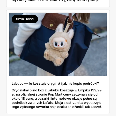
tej kwoty, więc przecierałam oczy, kiedy zobaczyłam ją w
gazetce między dresami a wkrętarką. Padel to dziś
najszybciej rosnący sport w Polsce: kortów przybywa
lawinowo, a chętnych jeszcze szybciej. Sprawdziłam, co
dokładnie dostajemy za te pieniądze i komu taka rakieta
AKTUALNOŚCI
faktycznie wystarczy.
Labubu — ile kosztuje oryginał i jak nie kupić podróbki?
Oryginalny blind box z Labubu kosztuje w Empiku 199,99
zł, na oficjalnej stronie Pop Mart ceny zaczynają się od
około 18 euro, a bazarki i internetowe okazje pełne są
podróbek zwanych Lafufu. Moja siostrzenica wypatrzyła
tego zębatego stworka na plecaku koleżanki i tak zaczęło
się rodzinne śledztwo: co to właściwie jest, ile naprawdę
kosztuje i po czym poznać, że sprzedawca nie wciska nam