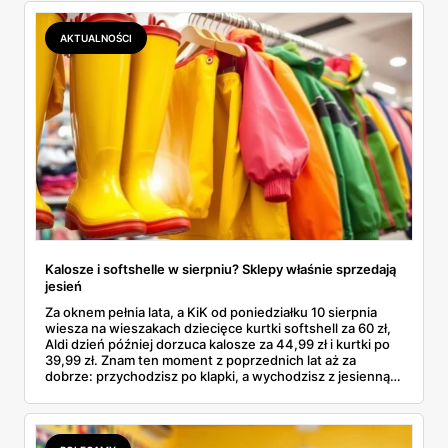
podróbki. Spisałam wszystko, czego się dowiedziałam —
łącznie z jedną wpadką, o której za chwilę.
AKTUALNOŚCI
Kalosze i softshelle w sierpniu? Sklepy właśnie sprzedają
jesień
Za oknem pełnia lata, a KiK od poniedziałku 10 sierpnia
wiesza na wieszakach dziecięce kurtki softshell za 60 zł,
Aldi dzień później dorzuca kalosze za 44,99 zł i kurtki po
39,99 zł. Znam ten moment z poprzednich lat aż za
dobrze: przychodzisz po klapki, a wychodzisz z jesienną
garderobą dla całej rodziny. Sprawdziłam, co dokładnie
pojawi się w gazetkach w przyszłym tygodniu i czy jest
sens kupować jesień, zanim skończą się wakacje.