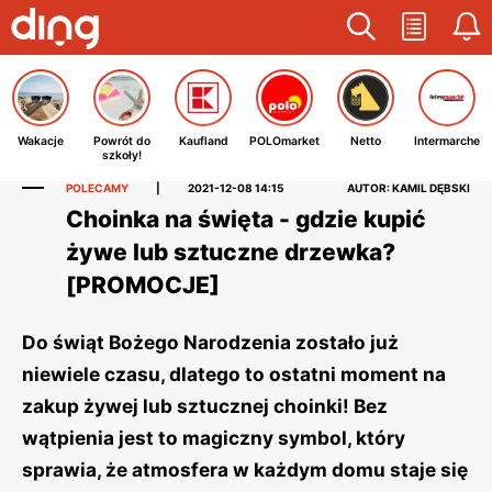
Wakacje
Powrót do
Kaufland
POLOmarket
Netto
Intermarche
szkoły!
POLECAMY
|
2021-12-08 14:15
AUTOR: KAMIL DĘBSKI
Choinka na święta - gdzie kupić
żywe lub sztuczne drzewka?
[PROMOCJE]
Do świąt Bożego Narodzenia zostało już
niewiele czasu, dlatego to ostatni moment na
zakup żywej lub sztucznej choinki! Bez
wątpienia jest to magiczny symbol, który
sprawia, że atmosfera w każdym domu staje się