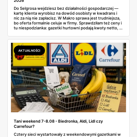
2026
Do Selgrosa wejdziesz bez działalności gospodarczej —
kartę klienta wyrobisz na dowód osobisty w kwadrans i
nic za nią nie zapłacisz. W Makro sprawa jest trudniejsza,
bo oferta formalnie celuje w firmy. Sprawdziłam też ceny i
tu niespodzianka: gazetki hurtowni podają kwoty netto, a
przy kasie doliczany jest VAT. Co więcej, hurt wcale nie
zawsze wygrywa — ta sama kawa ziarnista kosztuje w
Makro ponad dwa razy więcej niż w weekendowej
promocji dyskontu.
AKTUALNOŚCI
Tani weekend 7-8.08 - Biedronka, Aldi, Lidl czy
Carrefour?
Cztery sieci wystartowały z weekendowymi gazetkami w