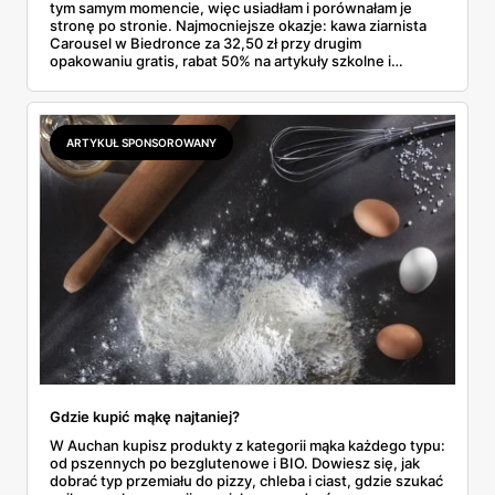
tym samym momencie, więc usiadłam i porównałam je
stronę po stronie. Najmocniejsze okazje: kawa ziarnista
Carousel w Biedronce za 32,50 zł przy drugim
opakowaniu gratis, rabat 50% na artykuły szkolne i
przemysłowe przy zakupie trzech sztuk oraz banany po
2,99 zł za kilogram, ale wyłącznie w sobotę z aplikacją. Aldi
odpowiada masłem za 2,99 zł. Werdykt w skrócie:
najwięcej wyciśniesz z Biedronki, po świeże warzywa jedź
ARTYKUŁ SPONSOROWANY
do Aldi.
Gdzie kupić mąkę najtaniej?
W Auchan kupisz produkty z kategorii mąka każdego typu:
od pszennych po bezglutenowe i BIO. Dowiesz się, jak
dobrać typ przemiału do pizzy, chleba i ciast, gdzie szukać