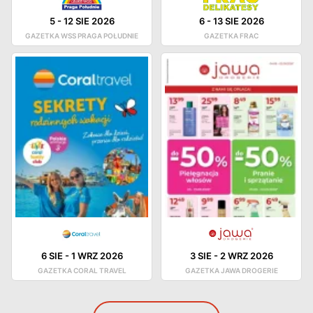
5
-
12 SIE 2026
6
-
13 SIE 2026
GAZETKA WSS PRAGA POŁUDNIE
GAZETKA FRAC
6 SIE
-
1 WRZ 2026
3 SIE
-
2 WRZ 2026
GAZETKA CORAL TRAVEL
GAZETKA JAWA DROGERIE