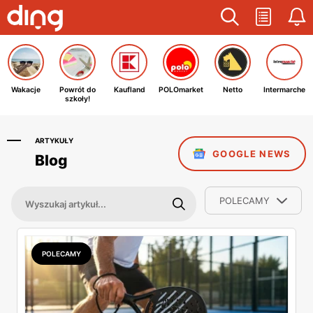
Wakacje
Powrót do
Kaufland
POLOmarket
Netto
Intermarche
szkoły!
ARTYKUŁY
GOOGLE NEWS
Blog
POLECAMY
POLECAMY