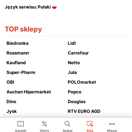
Język serwisu: Polski
TOP sklepy
Biedronka
Lidl
Rossmann
Carrefour
Kaufland
Netto
Super-Pharm
Jula
OBI
POLOmarket
Auchan Hipermarket
Pepco
Dino
Douglas
Jysk
RTV EURO AGD
Action
Media Expert
Deichmann
Media Markt
Gazetki
Oferty
Szukaj
Blog
Więcej