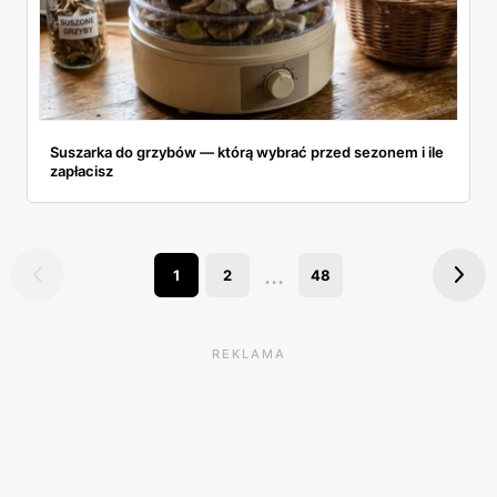
Suszarka do grzybów — którą wybrać przed sezonem i ile
zapłacisz
...
1
2
48
REKLAMA