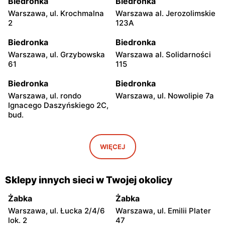
Biedronka
Biedronka
Warszawa, ul. Krochmalna
Warszawa al. Jerozolimskie
2
123A
Biedronka
Biedronka
Warszawa, ul. Grzybowska
Warszawa al. Solidarności
61
115
Biedronka
Biedronka
Warszawa, ul. rondo
Warszawa, ul. Nowolipie 7a
Ignacego Daszyńskiego 2C,
bud.
Biedronka
Biedronka
Warszawa, ul. Ogrodowa 58
Warszawa al. Solidarności
WIĘCEJ
86 88
Biedronka
Biedronka
Sklepy innych sieci w Twojej okolicy
Warszawa, ul. Dobra 42
Warszawa, ul. Juliana
Ursyna Niemcewicza 8
Żabka
Żabka
Warszawa, ul. Łucka 2/4/6
Warszawa, ul. Emilii Plater
Biedronka
Biedronka
lok. 2
47