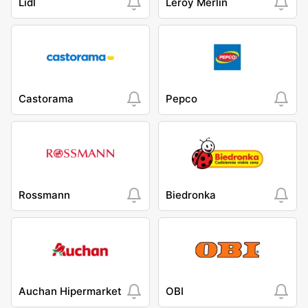
Lidl
Leroy Merlin
Castorama
Pepco
Rossmann
Biedronka
Auchan Hipermarket
OBI