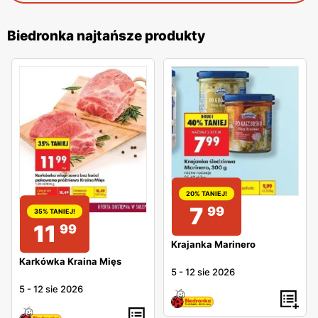
Biedronka najtańsze produkty
20% TANIEJ!
7
99
35% TANIEJ!
11
99
Krajanka Marinero
Karkówka Kraina Mięs
5
-
12 sie 2026
5
-
12 sie 2026