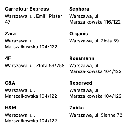
Warszawa, ul. Solec 24
Warszawa, ul. Juliana
Ursyna Niemcewicza 26
Carrefour Express
Sephora
Warszawa, ul. Emilii Plater
Warszawa, ul.
Biedronka
Biedronka
47
Marszałkowska 116/122
Warszawa, ul.
Warszawa, ul. Górnośląska
Bonifraterska 6
6
Zara
Organic
Warszawa, ul.
Warszawa, ul. Złota 59
Biedronka
Biedronka
Marszałkowska 104-122
Warszawa, ul. Leszno 15
Warszawa, ul. Stanisława
Dubois 5A
4F
Rossmann
Warszawa, ul. Złota 59/258
Warszawa, ul.
Biedronka
Biedronka
Marszałkowska 104/122
Warszawa, ul. Puławska
Warszawa, ul. Dzika 4
111b
C&A
Reserved
Warszawa, ul.
Warszawa, ul.
Biedronka
Biedronka
Marszałkowska 104/122
Marszałkowska 104/122
Warszawa, ul. Obozowa 16
Warszawa, ul. Targowa 24
H&M
Żabka
Biedronka
Biedronka
Warszawa, ul.
Warszawa, ul. Sienna 72
Warszawa, ul. Sokołowska
Warszawa, ul. plac Gen.
Marszałkowska 104/122
11
Józefa Hallera 6