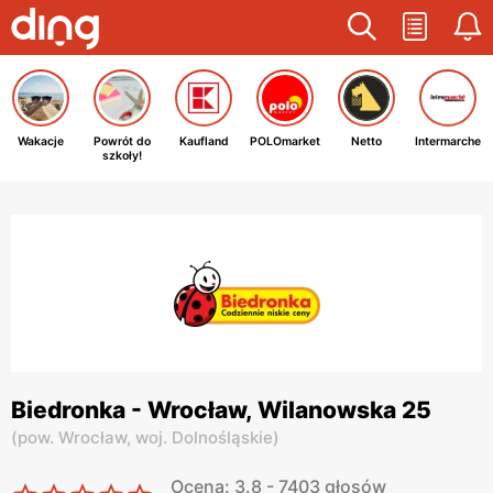
Wakacje
Powrót do
Kaufland
POLOmarket
Netto
Intermarche
szkoły!
Biedronka - Wrocław, Wilanowska 25
(
pow. Wrocław,
woj. Dolnośląskie
)
Ocena: 3.8 - 7403 głosów