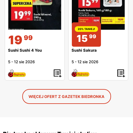
20% TANIEJ!
15
19
99
99
Sushi Sakura
Sushi Sushi 4 You
5
-
12 sie 2026
5
-
12 sie 2026
WIĘCEJ OFERT Z GAZETEK BIEDRONKA