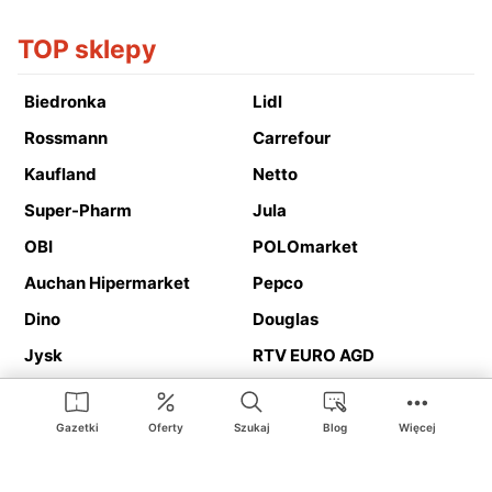
TOP sklepy
Biedronka
Lidl
Rossmann
Carrefour
Kaufland
Netto
Super-Pharm
Jula
OBI
POLOmarket
Auchan Hipermarket
Pepco
Dino
Douglas
Jysk
RTV EURO AGD
Action
Media Expert
Deichmann
Media Markt
Gazetki
Oferty
Szukaj
Blog
Więcej