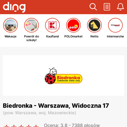
Wakacje
Powrót do
Kaufland
POLOmarket
Netto
Intermarche
szkoły!
Biedronka - Warszawa, Widoczna 17
(
pow. Warszawa,
woj. Mazowieckie
)
Ocena: 3.8 - 7388 głosów