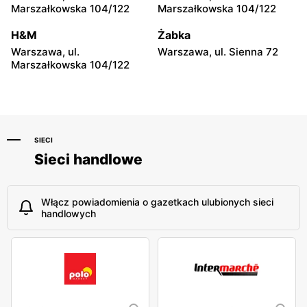
Biedronka
Biedronka
Marszałkowska 104/122
Marszałkowska 104/122
Warszawa, ul. Obozowa 16
Warszawa, ul. Targowa 24
H&M
Żabka
Biedronka
Biedronka
Warszawa, ul.
Warszawa, ul. Sienna 72
Warszawa, ul. Sokołowska
Warszawa, ul. plac Gen.
Marszałkowska 104/122
11
Józefa Hallera 6
SIECI
Sieci handlowe
Włącz powiadomienia o gazetkach ulubionych sieci
handlowych