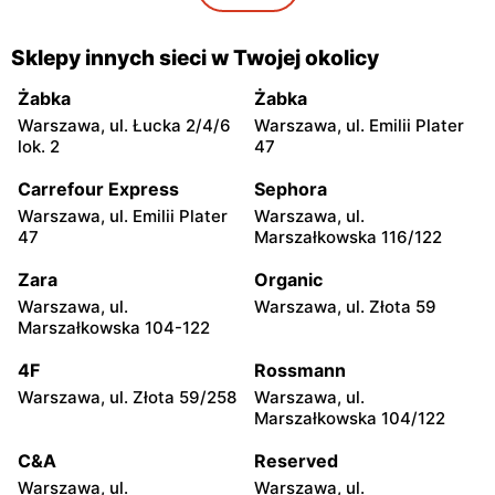
86 88
Biedronka
Biedronka
Sklepy innych sieci w Twojej okolicy
Warszawa, ul. Dobra 42
Warszawa, ul. Juliana
Ursyna Niemcewicza 8
Żabka
Żabka
Warszawa, ul. Łucka 2/4/6
Warszawa, ul. Emilii Plater
Biedronka
Biedronka
lok. 2
47
Warszawa, ul. Solec 24
Warszawa, ul. Juliana
Ursyna Niemcewicza 26
Carrefour Express
Sephora
Warszawa, ul. Emilii Plater
Warszawa, ul.
Biedronka
Biedronka
47
Marszałkowska 116/122
Warszawa, ul.
Warszawa, ul. Górnośląska
Bonifraterska 6
6
Zara
Organic
Warszawa, ul.
Warszawa, ul. Złota 59
Biedronka
Biedronka
Marszałkowska 104-122
Warszawa, ul. Leszno 15
Warszawa, ul. Stanisława
Dubois 5A
4F
Rossmann
Warszawa, ul. Złota 59/258
Warszawa, ul.
Biedronka
Biedronka
Marszałkowska 104/122
Warszawa, ul. Puławska
Warszawa, ul. Dzika 4
111b
C&A
Reserved
Warszawa, ul.
Warszawa, ul.