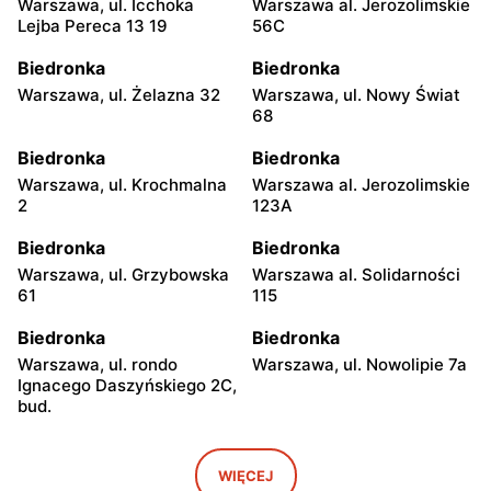
Warszawa, ul. Icchoka
Warszawa al. Jerozolimskie
Lejba Pereca 13 19
56C
Biedronka
Biedronka
Warszawa, ul. Żelazna 32
Warszawa, ul. Nowy Świat
68
Biedronka
Biedronka
Warszawa, ul. Krochmalna
Warszawa al. Jerozolimskie
2
123A
Biedronka
Biedronka
Warszawa, ul. Grzybowska
Warszawa al. Solidarności
61
115
Biedronka
Biedronka
Warszawa, ul. rondo
Warszawa, ul. Nowolipie 7a
Ignacego Daszyńskiego 2C,
bud.
Biedronka
Biedronka
Warszawa, ul. Ogrodowa 58
Warszawa al. Solidarności
WIĘCEJ