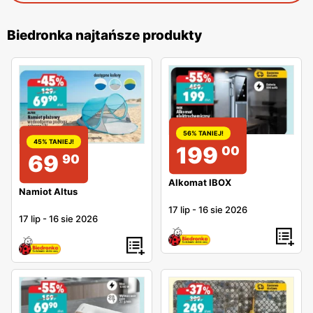
Biedronka najtańsze produkty
56% TANIEJ!
45% TANIEJ!
199
00
69
90
Alkomat IBOX
Namiot Altus
17 lip
-
16 sie 2026
17 lip
-
16 sie 2026