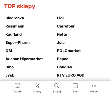
TOP sklepy
Biedronka
Lidl
Rossmann
Carrefour
Kaufland
Netto
Super-Pharm
Jula
OBI
POLOmarket
Auchan Hipermarket
Pepco
Dino
Douglas
Jysk
RTV EURO AGD
Action
Media Expert
Deichmann
Media Markt
Gazetki
Oferty
Szukaj
Blog
Więcej
Ding.pl to serwis internetowy prezentujący
gazetki promocyjne
oraz
katalogi
sklepów i dużych sieci handlowych. Dzięki