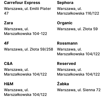
Ursyna Niemcewicza 26
Carrefour Express
Sephora
Warszawa, ul. Emilii Plater
Warszawa, ul.
Biedronka
Biedronka
47
Marszałkowska 116/122
Warszawa, ul.
Warszawa, ul. Górnośląska
Bonifraterska 6
6
Zara
Organic
Warszawa, ul.
Warszawa, ul. Złota 59
Biedronka
Biedronka
Marszałkowska 104-122
Warszawa, ul. Leszno 15
Warszawa, ul. Stanisława
Dubois 5A
4F
Rossmann
Warszawa, ul. Złota 59/258
Warszawa, ul.
Biedronka
Biedronka
Marszałkowska 104/122
Warszawa, ul. Puławska
Warszawa, ul. Dzika 4
111b
C&A
Reserved
Warszawa, ul.
Warszawa, ul.
Biedronka
Biedronka
Marszałkowska 104/122
Marszałkowska 104/122
Warszawa, ul. Obozowa 16
Warszawa, ul. Targowa 24
H&M
Żabka
Biedronka
Biedronka
Warszawa, ul.
Warszawa, ul. Sienna 72
Warszawa, ul. Sokołowska
Warszawa, ul. plac Gen.
Marszałkowska 104/122
11
Józefa Hallera 6