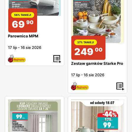
56% TANIEJ!
69
90
Parownica MPM
37% TANIEJ!
17 lip
-
16 sie 2026
249
00
Zestaw garnków Starke Pro
17 lip
-
16 sie 2026