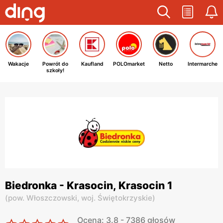
Wakacje
Powrót do
Kaufland
POLOmarket
Netto
Intermarche
szkoły!
Biedronka - Krasocin, Krasocin 1
(
pow. Włoszczowski,
woj. Świętokrzyskie
)
Ocena: 3.8 - 7386 głosów