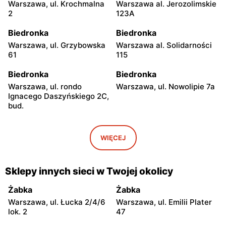
Warszawa, ul. Krochmalna
Warszawa al. Jerozolimskie
2
123A
Biedronka
Biedronka
Warszawa, ul. Grzybowska
Warszawa al. Solidarności
61
115
Biedronka
Biedronka
Warszawa, ul. rondo
Warszawa, ul. Nowolipie 7a
Ignacego Daszyńskiego 2C,
bud.
Biedronka
Biedronka
Warszawa, ul. Ogrodowa 58
Warszawa al. Solidarności
WIĘCEJ
86 88
Biedronka
Biedronka
Sklepy innych sieci w Twojej okolicy
Warszawa, ul. Dobra 42
Warszawa, ul. Juliana
Ursyna Niemcewicza 8
Żabka
Żabka
Warszawa, ul. Łucka 2/4/6
Warszawa, ul. Emilii Plater
Biedronka
Biedronka
lok. 2
47
Warszawa, ul. Solec 24
Warszawa, ul. Juliana