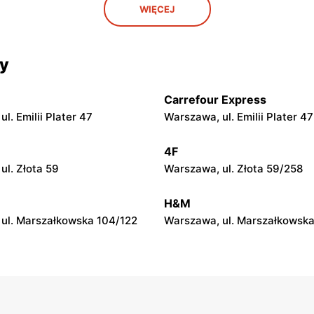
WIĘCEJ
l. Solidarności 86 88
Warszawa, ul. Dobra 42
cy
Biedronka
ul. Juliana Ursyna
Warszawa, ul. Bonifraterska 
za 26
Carrefour Express
l. Emilii Plater 47
Warszawa, ul. Emilii Plater 47
Biedronka
ul. Stanisława Dubois 5A
Warszawa, ul. Puławska 111b
4F
ul. Złota 59
Warszawa, ul. Złota 59/258
Biedronka
ul. Targowa 24
Warszawa, ul. Sokołowska 11
H&M
ul. Marszałkowska 104/122
Warszawa, ul. Marszałkowska