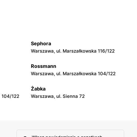
Warszawa, ul. Juliana Ursyna
Niemcewicza 8
Biedronka
6
Warszawa, ul. Górnośląska 6
Sephora
Warszawa, ul. Marszałkowska 116/122
Biedronka
Warszawa, ul. Dzika 4
Rossmann
Warszawa, ul. Marszałkowska 104/122
Biedronka
Warszawa, ul. plac Gen. Józefa Hallera 6
Żabka
 104/122
Warszawa, ul. Sienna 72