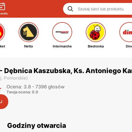
handlu
ket
Netto
Intermarche
Biedronka
Din
- Dębnica Kaszubska, Ks. Antoniego Ka
j. Pomorskie
)
Ocena: 3.8 - 7396 głosów
Twoja ocena: 0.0
J
Godziny otwarcia