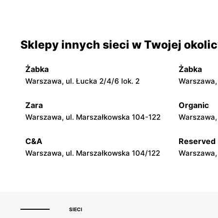
Warszawa, ul. Ogrodowa 58
Warszawa a
Sklepy innych sieci w Twojej okoli
Biedronka
Biedronka
Warszawa, ul. Solec 24
Warszawa, 
Niemcewic
Żabka
Żabka
Warszawa, ul. Łucka 2/4/6 lok. 2
Warszawa, u
Biedronka
Biedronka
Warszawa, ul. Leszno 15
Warszawa, 
Zara
Organic
Warszawa, ul. Marszałkowska 104-122
Warszawa, 
Biedronka
Biedronka
Warszawa, ul. Obozowa 16
Warszawa, 
C&A
Reserved
Warszawa, ul. Marszałkowska 104/122
Warszawa, 
SIECI