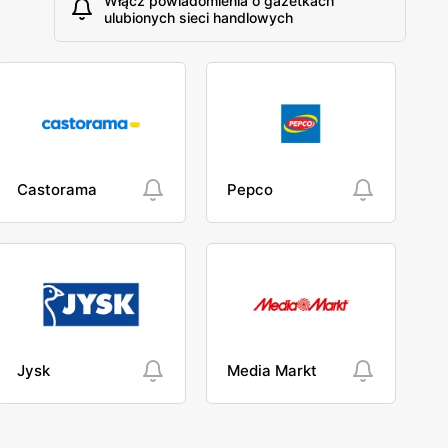
Włącz powiadomienia o gazetkach
ulubionych sieci handlowych
Castorama
Pepco
Jysk
Media Markt