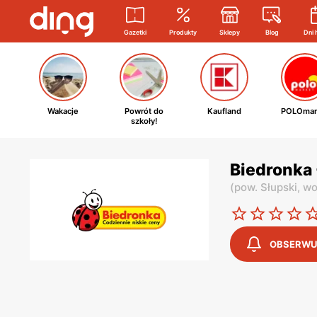
Gazetki
Produkty
Sklepy
Blog
Dni 
Wakacje
Powrót do
Kaufland
POLOmar
szkoły!
Biedronka 
(
pow. Słupski,
wo
OBSERWU