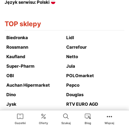
Język serwisu: Polski
TOP sklepy
Biedronka
Lidl
Rossmann
Carrefour
Kaufland
Netto
Super-Pharm
Jula
OBI
POLOmarket
Auchan Hipermarket
Pepco
Dino
Douglas
Jysk
RTV EURO AGD
Action
Media Expert
Deichmann
Media Markt
Gazetki
Oferty
Szukaj
Blog
Więcej