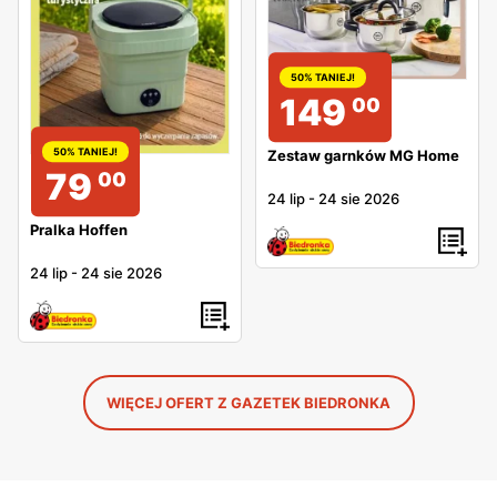
50% TANIEJ!
149
00
50% TANIEJ!
Zestaw garnków MG Home
79
00
24 lip
-
24 sie 2026
Pralka Hoffen
24 lip
-
24 sie 2026
WIĘCEJ OFERT Z GAZETEK BIEDRONKA