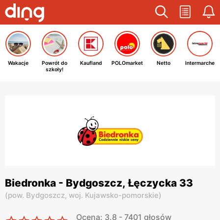
Wakacje
Powrót do
Kaufland
POLOmarket
Netto
Intermarche
szkoły!
Biedronka - Bydgoszcz, Łęczycka 33
(
pow. Bydgoszcz,
woj. Kujawsko-pomorskie
)
Ocena: 3.8 - 7401 głosów