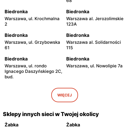
68
Biedronka
Biedronka
Warszawa, ul. Krochmalna
Warszawa al. Jerozolimskie
2
123A
Biedronka
Biedronka
Warszawa, ul. Grzybowska
Warszawa al. Solidarności
61
115
Biedronka
Biedronka
Warszawa, ul. rondo
Warszawa, ul. Nowolipie 7a
Ignacego Daszyńskiego 2C,
bud.
Biedronka
Biedronka
Warszawa, ul. Ogrodowa 58
Warszawa al. Solidarności
WIĘCEJ
86 88
Biedronka
Biedronka
Sklepy innych sieci w Twojej okolicy
Warszawa, ul. Dobra 42
Warszawa, ul. Juliana
Ursyna Niemcewicza 8
Żabka
Żabka