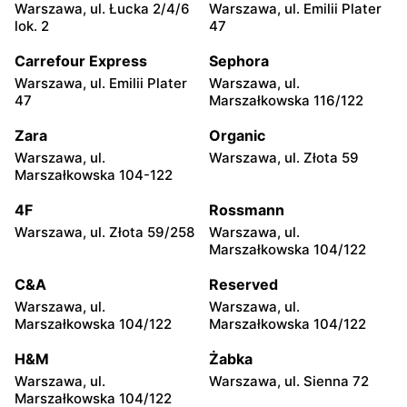
Warszawa, ul. Łucka 2/4/6
Warszawa, ul. Emilii Plater
Biedronka
Biedronka
lok. 2
47
Warszawa, ul. Solec 24
Warszawa, ul. Juliana
Ursyna Niemcewicza 26
Carrefour Express
Sephora
Warszawa, ul. Emilii Plater
Warszawa, ul.
Biedronka
Biedronka
47
Marszałkowska 116/122
Warszawa, ul.
Warszawa, ul. Górnośląska
Bonifraterska 6
6
Zara
Organic
Warszawa, ul.
Warszawa, ul. Złota 59
Biedronka
Biedronka
Marszałkowska 104-122
Warszawa, ul. Leszno 15
Warszawa, ul. Stanisława
Dubois 5A
4F
Rossmann
Warszawa, ul. Złota 59/258
Warszawa, ul.
Biedronka
Biedronka
Marszałkowska 104/122
Warszawa, ul. Puławska
Warszawa, ul. Dzika 4
111b
C&A
Reserved
Warszawa, ul.
Warszawa, ul.
Biedronka
Biedronka
Marszałkowska 104/122
Marszałkowska 104/122
Warszawa, ul. Obozowa 16
Warszawa, ul. Targowa 24
H&M
Żabka
Biedronka
Biedronka
Warszawa, ul.
Warszawa, ul. Sienna 72
Warszawa, ul. Sokołowska
Warszawa, ul. plac Gen.
Marszałkowska 104/122