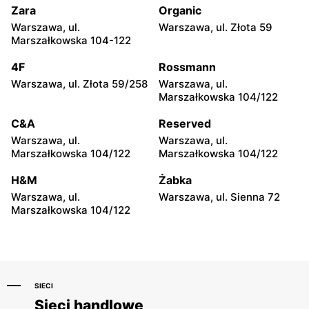
21
Szczecińska 3
Zara
Organic
Warszawa, ul.
Warszawa, ul. Złota 59
Alsen
Alsen
Marszałkowska 104-122
Mińsk Mazowiecki, ul.
Sobienie-Jeziory, ul.
Józefa Piłsudskiego 33C
Piwonińska 46
4F
Rossmann
Warszawa, ul. Złota 59/258
Warszawa, ul.
Alsen
Alsen
Marszałkowska 104/122
Grójec al. Niepodległości 7
Nasielsk, ul. Św. Wojciecha
3
C&A
Reserved
Warszawa, ul.
Warszawa, ul.
Alsen
Alsen
Marszałkowska 104/122
Marszałkowska 104/122
Żyrardów, ul. Mickiewicza
Wyszków, ul. 11 Listopada
12
30
H&M
Żabka
Warszawa, ul.
Warszawa, ul. Sienna 72
Alsen
Alsen
Marszałkowska 104/122
Warka, ul. Senatorska 4
Sochaczew, ul. Aleksandra
Sochaczewskiego 4 40
SIECI
Sieci handlowe