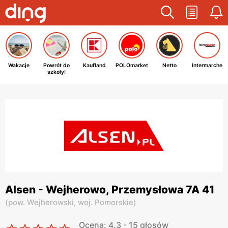
Wakacje
Powrót do
Kaufland
POLOmarket
Netto
Intermarche
szkoły!
Alsen - Wejherowo, Przemysłowa 7A 41
(
pow. Wejherowski,
woj. Pomorskie
)
Ocena: 4.3 - 15 głosów