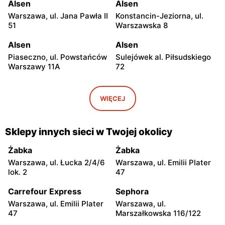
Alsen
Alsen
Warszawa, ul. Jana Pawła II
Konstancin-Jeziorna, ul.
51
Warszawska 8
Alsen
Alsen
Piaseczno, ul. Powstańców
Sulejówek al. Piłsudskiego
Warszawy 11A
72
Alsen
Alsen
Sulejówek, ul.
Legionowo, ul. Marsz.
WIĘCEJ
Kombatantów 90
Józefa Piłsudskiego 31/215
Alsen
Alsen
Sklepy innych sieci w Twojej okolicy
Otwock, ul. Józefa
Radzymin, ul. Stary Rynek
Poniatowskiego 1
18
Żabka
Żabka
Warszawa, ul. Łucka 2/4/6
Warszawa, ul. Emilii Plater
Alsen
Alsen
lok. 2
47
Grodzisk Mazowiecki, ul.
Nowy Dwór Mazowiecki, ul.
Elizy Orzeszkowej 5B
Targowa 5/U3
Carrefour Express
Sephora
Warszawa, ul. Emilii Plater
Warszawa, ul.
Alsen
Alsen
47
Marszałkowska 116/122
Góra Kalwaria, ul. Pijarska
Mińsk Mazowiecki, ul.