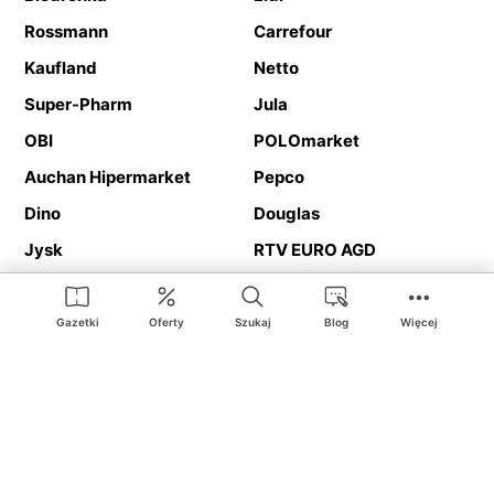
Rossmann
Carrefour
Kaufland
Netto
Super-Pharm
Jula
OBI
POLOmarket
Auchan Hipermarket
Pepco
Dino
Douglas
Jysk
RTV EURO AGD
Action
Media Expert
Deichmann
Media Markt
Gazetki
Oferty
Szukaj
Blog
Więcej
Ding.pl to serwis internetowy prezentujący
gazetki promocyjne
oraz
katalogi
sklepów i dużych sieci handlowych. Dzięki
geolokalizacji otrzymasz przede wszystkim oferty sklepów, z
Twojego bliskiego otoczenia. Dodatkowo na stronie znajdziesz
adresy sklepów, więc w trakcie podróży bez problemu trafisz do
ulubionego sklepu.