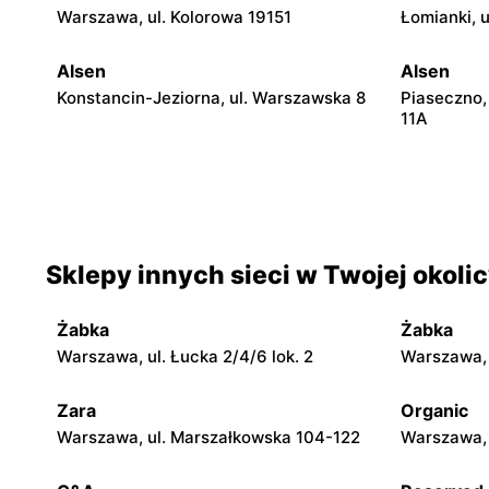
Warszawa, ul. Kolorowa 19151
Łomianki, 
Alsen
Alsen
Konstancin-Jeziorna, ul. Warszawska 8
Piaseczno
11A
Alsen
Alsen
Legionowo, ul. Marsz. Józefa
Otwock, ul
Piłsudskiego 31/215
Sklepy innych sieci w Twojej okoli
Alsen
Alsen
Nowy Dwór Mazowiecki, ul. Targowa
Góra Kalwar
5/U3
Żabka
Żabka
Warszawa, ul. Łucka 2/4/6 lok. 2
Warszawa, u
Alsen
Alsen
Sobienie-Jeziory, ul. Piwonińska 46
Grójec al. 
Zara
Organic
Warszawa, ul. Marszałkowska 104-122
Warszawa, 
Alsen
Alsen
Wyszków, ul. 11 Listopada 30
Warka, ul.