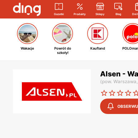
Gazetki
Produkty
Sklepy
Blog
Dni 
Wakacje
Powrót do
Kaufland
POLOmar
szkoły!
Alsen - Wa
(
pow. Warszawa
OBSERWU