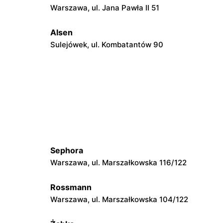
Warszawa, ul. Jana Pawła II 51
Alsen
Sulejówek, ul. Kombatantów 90
Alsen
Grodzisk Mazowiecki, ul. Elizy
Orzeszkowej 5B
Alsen
ińska 3
Mińsk Mazowiecki, ul. Józefa
Piłsudskiego 33C
Sephora
Warszawa, ul. Marszałkowska 116/122
Alsen
Żyrardów, ul. Mickiewicza 12
Rossmann
Warszawa, ul. Marszałkowska 104/122
Alsen
Pułtusk, ul. Rynek 19