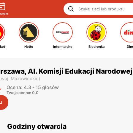
handlu
ket
Netto
Intermarche
Biedronka
Din
rszawa, Al. Komisji Edukacji Narodowej
,
woj. Mazowieckie
)
Ocena: 4.3 - 15 głosów
Twoja ocena: 0.0
J
Godziny otwarcia