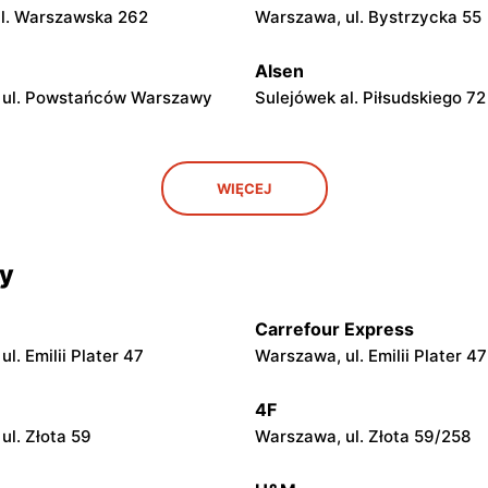
ul. Warszawska 262
Warszawa, ul. Bystrzycka 55
Alsen
, ul. Powstańców Warszawy
Sulejówek al. Piłsudskiego 72
Alsen
WIĘCEJ
. Józefa Poniatowskiego 1
Radzymin, ul. Stary Rynek 18
cy
Alsen
ia, ul. Pijarska 21
Mińsk Mazowiecki, ul. Szczec
Carrefour Express
l. Emilii Plater 47
Warszawa, ul. Emilii Plater 47
Alsen
Niepodległości 7
Nasielsk, ul. Św. Wojciecha 3
4F
ul. Złota 59
Warszawa, ul. Złota 59/258
Alsen
 Senatorska 4
Sochaczew, ul. Aleksandra