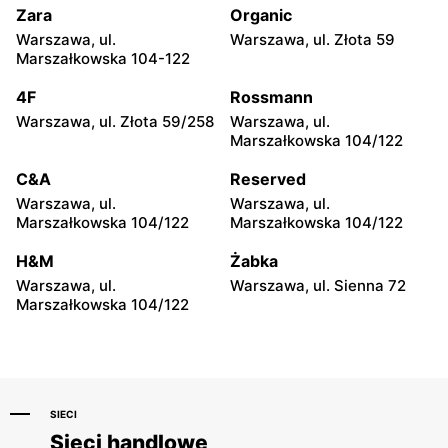
21
Szczecińska 3
Zara
Organic
Warszawa, ul.
Warszawa, ul. Złota 59
Alsen
Alsen
Marszałkowska 104-122
Mińsk Mazowiecki, ul.
Sobienie-Jeziory, ul.
Józefa Piłsudskiego 33C
Piwonińska 46
4F
Rossmann
Warszawa, ul. Złota 59/258
Warszawa, ul.
Alsen
Alsen
Marszałkowska 104/122
Grójec al. Niepodległości 7
Nasielsk, ul. Św. Wojciecha
3
C&A
Reserved
Warszawa, ul.
Warszawa, ul.
Alsen
Alsen
Marszałkowska 104/122
Marszałkowska 104/122
Żyrardów, ul. Mickiewicza
Wyszków, ul. 11 Listopada
12
30
H&M
Żabka
Warszawa, ul.
Warszawa, ul. Sienna 72
Alsen
Alsen
Marszałkowska 104/122
Warka, ul. Senatorska 4
Sochaczew, ul. Aleksandra
Sochaczewskiego 4 40
SIECI
Sieci handlowe