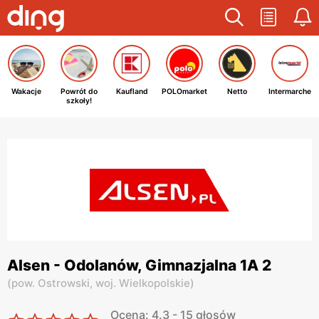
Wakacje
Powrót do
Kaufland
POLOmarket
Netto
Intermarche
szkoły!
Alsen - Odolanów, Gimnazjalna 1A 2
(
pow. Ostrowski,
woj. Wielkopolskie
)
Ocena: 4.3 - 15 głosów