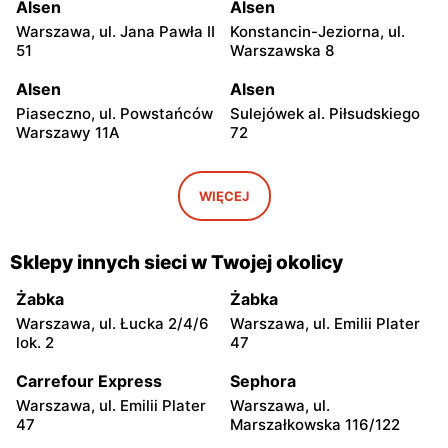
Alsen
Alsen
Warszawa, ul. Jana Pawła II
Konstancin-Jeziorna, ul.
51
Warszawska 8
Alsen
Alsen
Piaseczno, ul. Powstańców
Sulejówek al. Piłsudskiego
Warszawy 11A
72
Alsen
Alsen
Sulejówek, ul.
Legionowo, ul. Marsz.
WIĘCEJ
Kombatantów 90
Józefa Piłsudskiego 31/215
Alsen
Alsen
Sklepy innych sieci w Twojej okolicy
Otwock, ul. Józefa
Radzymin, ul. Stary Rynek
Poniatowskiego 1
18
Żabka
Żabka
Warszawa, ul. Łucka 2/4/6
Warszawa, ul. Emilii Plater
Alsen
Alsen
lok. 2
47
Grodzisk Mazowiecki, ul.
Nowy Dwór Mazowiecki, ul.
Elizy Orzeszkowej 5B
Targowa 5/U3
Carrefour Express
Sephora
Warszawa, ul. Emilii Plater
Warszawa, ul.
Alsen
Alsen
47
Marszałkowska 116/122
Góra Kalwaria, ul. Pijarska
Mińsk Mazowiecki, ul.