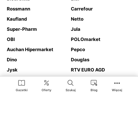
Rossmann
Carrefour
Kaufland
Netto
Super-Pharm
Jula
OBI
POLOmarket
Auchan Hipermarket
Pepco
Dino
Douglas
Jysk
RTV EURO AGD
Action
Media Expert
Deichmann
Media Markt
Gazetki
Oferty
Szukaj
Blog
Więcej
Ding.pl to serwis internetowy prezentujący
gazetki promocyjne
oraz
katalogi
sklepów i dużych sieci handlowych. Dzięki
geolokalizacji otrzymasz przede wszystkim oferty sklepów, z
Twojego bliskiego otoczenia. Dodatkowo na stronie znajdziesz
adresy sklepów, więc w trakcie podróży bez problemu trafisz do
ulubionego sklepu.