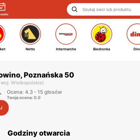
handlu
ket
Netto
Intermarche
Biedronka
Din
rowino, Poznańska 50
,
woj. Wielkopolskie
)
Ocena: 4.3 - 15 głosów
Twoja ocena: 0.0
J
Godziny otwarcia