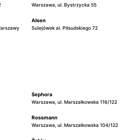
2
Warszawa, ul. Bystrzycka 55
Alsen
Warszawy
Sulejówek al. Piłsudskiego 72
Alsen
kiego 1
Radzymin, ul. Stary Rynek 18
Alsen
Mińsk Mazowiecki, ul. Szczecińska 3
Sephora
Warszawa, ul. Marszałkowska 116/122
Alsen
Nasielsk, ul. Św. Wojciecha 3
Rossmann
Warszawa, ul. Marszałkowska 104/122
Alsen