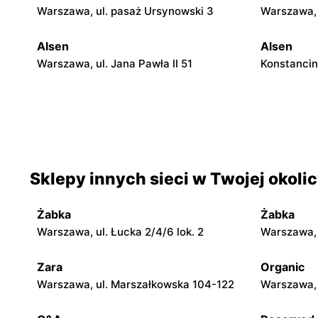
Warszawa, ul. pasaż Ursynowski 3
Warszawa, 
Alsen
Alsen
Warszawa, ul. Jana Pawła II 51
Konstancin
Alsen
Alsen
Sulejówek, ul. Kombatantów 90
Legionowo,
Piłsudskie
Sklepy innych sieci w Twojej okoli
Alsen
Alsen
Grodzisk Mazowiecki, ul. Elizy
Nowy Dwór 
Orzeszkowej 5B
5/U3
Żabka
Żabka
Warszawa, ul. Łucka 2/4/6 lok. 2
Warszawa, u
Alsen
Alsen
Mińsk Mazowiecki, ul. Józefa
Sobienie-Je
Zara
Organic
Piłsudskiego 33C
Warszawa, ul. Marszałkowska 104-122
Warszawa, 
Alsen
Alsen