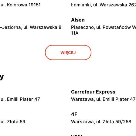
ul. Kolorowa 19151
Łomianki, ul. Warszawska 26
Alsen
-Jeziorna, ul. Warszawska 8
Piaseczno, ul. Powstańców 
11A
Alsen
WIĘCEJ
 ul. Marsz. Józefa
Otwock, ul. Józefa Poniatows
go 31/215
cy
Alsen
Mazowiecki, ul. Targowa
Góra Kalwaria, ul. Pijarska 21
Carrefour Express
l. Emilii Plater 47
Warszawa, ul. Emilii Plater 47
Alsen
ziory, ul. Piwonińska 46
Grójec al. Niepodległości 7
4F
ul. Złota 59
Warszawa, ul. Złota 59/258
Alsen