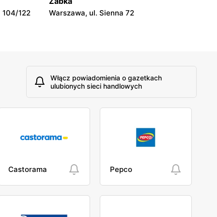
Żabka
Sochaczew, ul. Aleksandra
 104/122
Warszawa, ul. Sienna 72
Sochaczewskiego 4 40
Włącz powiadomienia o gazetkach
ulubionych sieci handlowych
Castorama
Pepco