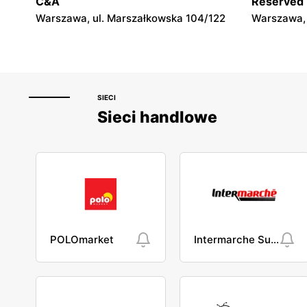
C&A
Reserved
Żyrardów, ul. Mickiewicza 12
Wyszków, u
Warszawa, ul. Marszałkowska 104/122
Warszawa, 
SIECI
Sieci handlowe
POLOmarket
Intermarche Super