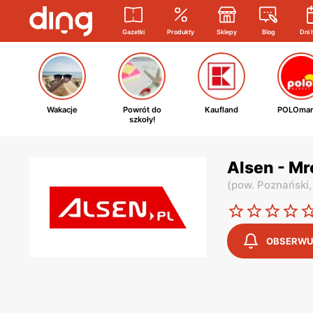
Gazetki
Produkty
Sklepy
Blog
Dni 
Wakacje
Powrót do
Kaufland
POLOmar
szkoły!
Alsen - M
(
pow. Poznański
OBSERWU