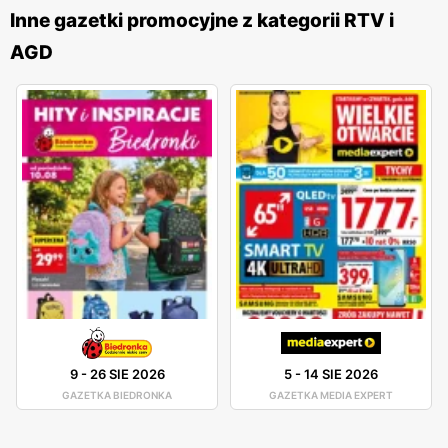
niskich cenach
i nowych produktach. Zawartość
gazetek
Inne gazetki promocyjne z kategorii RTV i
jest starannie przygotowywana, aby odpowiadać na
AGD
potrzeby klientów i dostarczać im najbardziej atrakcyjne
oferty.
Alsen
jest siecią, która nieustannie się rozwija i
poszerza swoją ofertę, dbając o to, aby zawsze być na
bieżąco z najnowszymi trendami technologicznymi. W
asortymencie sklepu znajdują się produkty renomowanych
marek, co gwarantuje wysoką jakość i niezawodność.
Firma oferuje również profesjonalne doradztwo techniczne
oraz wsparcie posprzedażowe, co jest niezwykle ważne
dla klientów, którzy chcą mieć pewność, że dokonali
właściwego wyboru. Lokalizacja sklepów
Alsen
jest
również dużym atutem sieci. Placówki znajdują się w
dogodnych punktach, co ułatwia dostęp do oferty. Sieć
9
-
26 SIE 2026
5
-
14 SIE 2026
posiada zarówno sklepy stacjonarne, jak i sklep
GAZETKA BIEDRONKA
GAZETKA MEDIA EXPERT
internetowy, co pozwala na wygodne zakupy z dowolnego
miejsca w Polsce. Dzięki temu klienci mogą cieszyć się