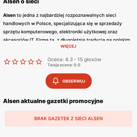
Alsen o sieci
Alsen
to jedna z najbardziej rozpoznawalnych sieci
handlowych w Polsce, specjalizująca się w sprzedaży
sprzętu komputerowego, elektroniki użytkowej oraz
akcesoriów IT. Firma ta, z długoletnią tradycją na polskim
WIĘCEJ
rynku, oferuje szeroką gamę produktów, które zaspokoją
potrzeby zarówno indywidualnych klientów, jak i
Ocena: 4.3 - 15 głosów
przedsiębiorstw.
Alsen
stawia na wysoką jakość obsługi
Twoja ocena: 0.0
klienta oraz szeroki asortyment, co czyni ją jednym z
liderów w swojej branży. Jednym z kluczowych elementów,
OBSERWUJ
które wyróżniają
Alsen
na tle konkurencji, są regularnie
wydawane
gazetki promocyjne
. Dzięki nim klienci mogą na
Alsen aktualne gazetki promocyjne
bieżąco śledzić najnowsze
promocje
oraz oferty
specjalne, co pozwala na znaczne oszczędności przy
BRAK GAZETEK Z SIECI ALSEN
zakupach.
Gazetki
te są wydawane kilka razy w miesiącu,
co zapewnia stały dostęp do aktualnych informacji o