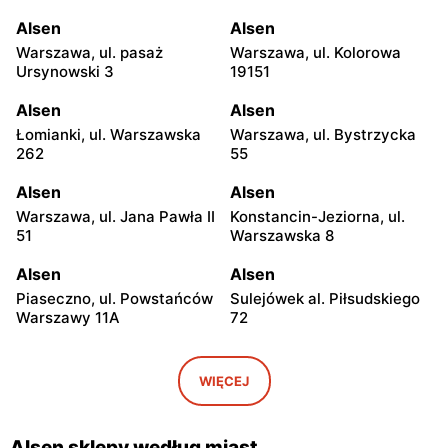
Alsen
Alsen
Warszawa, ul. pasaż
Warszawa, ul. Kolorowa
Ursynowski 3
19151
Alsen
Alsen
Łomianki, ul. Warszawska
Warszawa, ul. Bystrzycka
262
55
Alsen
Alsen
Warszawa, ul. Jana Pawła II
Konstancin-Jeziorna, ul.
51
Warszawska 8
Alsen
Alsen
Piaseczno, ul. Powstańców
Sulejówek al. Piłsudskiego
Warszawy 11A
72
Alsen
Alsen
Sulejówek, ul.
Legionowo, ul. Marsz.
WIĘCEJ
Kombatantów 90
Józefa Piłsudskiego 31/215
Alsen
Alsen
Alsen sklepy według miast