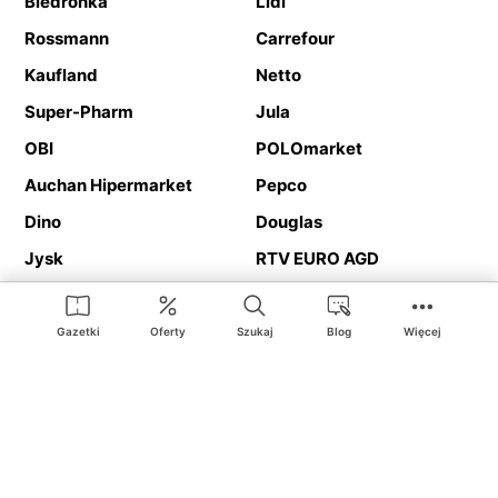
Biedronka
Lidl
Rossmann
Carrefour
Kaufland
Netto
Super-Pharm
Jula
OBI
POLOmarket
Auchan Hipermarket
Pepco
Dino
Douglas
Jysk
RTV EURO AGD
Action
Media Expert
Deichmann
Media Markt
Gazetki
Oferty
Szukaj
Blog
Więcej
Ding.pl to serwis internetowy prezentujący
gazetki promocyjne
oraz
katalogi
sklepów i dużych sieci handlowych. Dzięki
geolokalizacji otrzymasz przede wszystkim oferty sklepów, z
Twojego bliskiego otoczenia. Dodatkowo na stronie znajdziesz
adresy sklepów, więc w trakcie podróży bez problemu trafisz do
ulubionego sklepu.