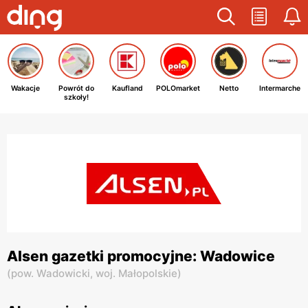
Wakacje
Powrót do
Kaufland
POLOmarket
Netto
Intermarche
szkoły!
Alsen gazetki promocyjne: Wadowice
(
pow. Wadowicki,
woj. Małopolskie
)