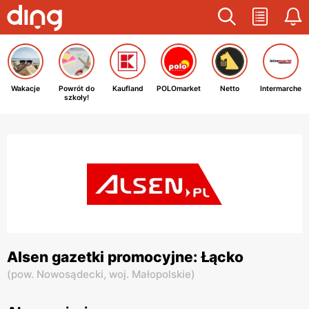
Wakacje
Powrót do
Kaufland
POLOmarket
Netto
Intermarche
szkoły!
Alsen gazetki promocyjne: Łącko
(
pow. Nowosądecki,
woj. Małopolskie
)