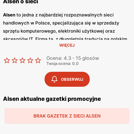
Alsen o sieci
Alsen
to jedna z najbardziej rozpoznawalnych sieci
handlowych w Polsce, specjalizująca się w sprzedaży
sprzętu komputerowego, elektroniki użytkowej oraz
akcesoriów IT. Firma ta, z długoletnią tradycją na polskim
WIĘCEJ
rynku, oferuje szeroką gamę produktów, które zaspokoją
potrzeby zarówno indywidualnych klientów, jak i
Ocena: 4.3 - 15 głosów
przedsiębiorstw.
Alsen
stawia na wysoką jakość obsługi
Twoja ocena: 0.0
klienta oraz szeroki asortyment, co czyni ją jednym z
liderów w swojej branży. Jednym z kluczowych elementów,
OBSERWUJ
które wyróżniają
Alsen
na tle konkurencji, są regularnie
wydawane
gazetki promocyjne
. Dzięki nim klienci mogą na
Alsen aktualne gazetki promocyjne
bieżąco śledzić najnowsze
promocje
oraz oferty
specjalne, co pozwala na znaczne oszczędności przy
BRAK GAZETEK Z SIECI ALSEN
zakupach.
Gazetki
te są wydawane kilka razy w miesiącu,
co zapewnia stały dostęp do aktualnych informacji o