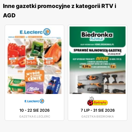
niskich cenach
i nowych produktach. Zawartość
gazetek
Inne gazetki promocyjne z kategorii RTV i
jest starannie przygotowywana, aby odpowiadać na
AGD
potrzeby klientów i dostarczać im najbardziej atrakcyjne
oferty.
Alsen
jest siecią, która nieustannie się rozwija i
poszerza swoją ofertę, dbając o to, aby zawsze być na
bieżąco z najnowszymi trendami technologicznymi. W
asortymencie sklepu znajdują się produkty renomowanych
marek, co gwarantuje wysoką jakość i niezawodność.
Firma oferuje również profesjonalne doradztwo techniczne
oraz wsparcie posprzedażowe, co jest niezwykle ważne
dla klientów, którzy chcą mieć pewność, że dokonali
właściwego wyboru. Lokalizacja sklepów
Alsen
jest
również dużym atutem sieci. Placówki znajdują się w
dogodnych punktach, co ułatwia dostęp do oferty. Sieć
10
-
22 SIE 2026
7 LIP
-
31 SIE 2026
posiada zarówno sklepy stacjonarne, jak i sklep
GAZETKA E.LECLERC
GAZETKA BIEDRONKA
internetowy, co pozwala na wygodne zakupy z dowolnego
miejsca w Polsce. Dzięki temu klienci mogą cieszyć się