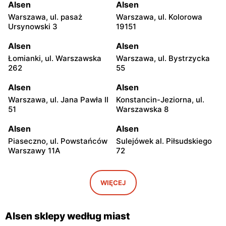
Alsen
Alsen
Warszawa, ul. pasaż
Warszawa, ul. Kolorowa
Ursynowski 3
19151
Alsen
Alsen
Łomianki, ul. Warszawska
Warszawa, ul. Bystrzycka
262
55
Alsen
Alsen
Warszawa, ul. Jana Pawła II
Konstancin-Jeziorna, ul.
51
Warszawska 8
Alsen
Alsen
Piaseczno, ul. Powstańców
Sulejówek al. Piłsudskiego
Warszawy 11A
72
Alsen
Alsen
Sulejówek, ul.
Legionowo, ul. Marsz.
WIĘCEJ
Kombatantów 90
Józefa Piłsudskiego 31/215
Alsen
Alsen
Alsen sklepy według miast
Otwock, ul. Józefa
Radzymin, ul. Stary Rynek