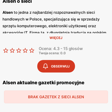
Alsen o sieci
Alsen
to jedna z najbardziej rozpoznawalnych sieci
handlowych w Polsce, specjalizująca się w sprzedaży
sprzętu komputerowego, elektroniki użytkowej oraz
akcesoriów IT. Firma ta, z długoletnią tradycją na polskim
WIĘCEJ
rynku, oferuje szeroką gamę produktów, które zaspokoją
potrzeby zarówno indywidualnych klientów, jak i
Ocena: 4.3 - 15 głosów
przedsiębiorstw.
Alsen
stawia na wysoką jakość obsługi
Twoja ocena: 0.0
klienta oraz szeroki asortyment, co czyni ją jednym z
liderów w swojej branży. Jednym z kluczowych elementów,
OBSERWUJ
które wyróżniają
Alsen
na tle konkurencji, są regularnie
wydawane
gazetki promocyjne
. Dzięki nim klienci mogą na
Alsen aktualne gazetki promocyjne
bieżąco śledzić najnowsze
promocje
oraz oferty
specjalne, co pozwala na znaczne oszczędności przy
BRAK GAZETEK Z SIECI ALSEN
zakupach.
Gazetki
te są wydawane kilka razy w miesiącu,
co zapewnia stały dostęp do aktualnych informacji o