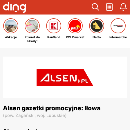
Wakacje
Powrót do
Kaufland
POLOmarket
Netto
Intermarche
szkoły!
Alsen gazetki promocyjne: Iłowa
(
pow. Żagański,
woj. Lubuskie
)