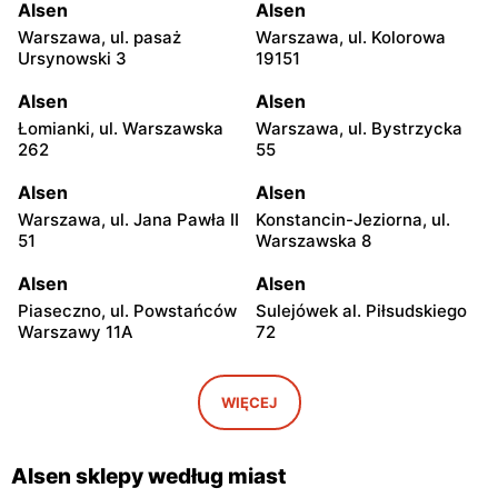
Alsen
Alsen
Warszawa, ul. pasaż
Warszawa, ul. Kolorowa
Ursynowski 3
19151
Alsen
Alsen
Łomianki, ul. Warszawska
Warszawa, ul. Bystrzycka
262
55
Alsen
Alsen
Warszawa, ul. Jana Pawła II
Konstancin-Jeziorna, ul.
51
Warszawska 8
Alsen
Alsen
Piaseczno, ul. Powstańców
Sulejówek al. Piłsudskiego
Warszawy 11A
72
Alsen
Alsen
Sulejówek, ul.
Legionowo, ul. Marsz.
WIĘCEJ
Kombatantów 90
Józefa Piłsudskiego 31/215
Alsen
Alsen
Alsen sklepy według miast
Otwock, ul. Józefa
Radzymin, ul. Stary Rynek