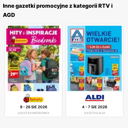
niskich cenach
i nowych produktach. Zawartość
gazetek
Inne gazetki promocyjne z kategorii RTV i
jest starannie przygotowywana, aby odpowiadać na
AGD
potrzeby klientów i dostarczać im najbardziej atrakcyjne
oferty.
Alsen
jest siecią, która nieustannie się rozwija i
poszerza swoją ofertę, dbając o to, aby zawsze być na
bieżąco z najnowszymi trendami technologicznymi. W
asortymencie sklepu znajdują się produkty renomowanych
marek, co gwarantuje wysoką jakość i niezawodność.
Firma oferuje również profesjonalne doradztwo techniczne
oraz wsparcie posprzedażowe, co jest niezwykle ważne
dla klientów, którzy chcą mieć pewność, że dokonali
właściwego wyboru. Lokalizacja sklepów
Alsen
jest
również dużym atutem sieci. Placówki znajdują się w
dogodnych punktach, co ułatwia dostęp do oferty. Sieć
9
-
26 SIE 2026
4
-
7 SIE 2026
posiada zarówno sklepy stacjonarne, jak i sklep
GAZETKA BIEDRONKA
GAZETKA ALDI
internetowy, co pozwala na wygodne zakupy z dowolnego
miejsca w Polsce. Dzięki temu klienci mogą cieszyć się