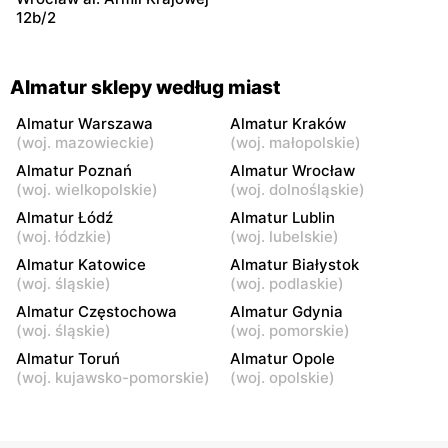
12b/2
Almatur sklepy według miast
Almatur Warszawa
Almatur Kraków
(
woj. mazowieckie
)
(
woj. małopolskie
)
Almatur Poznań
Almatur Wrocław
(
woj. wielkopolskie
)
(
woj. dolnośląskie
)
Almatur Łódź
Almatur Lublin
(
woj. łódzkie
)
(
woj. lubelskie
)
Almatur Katowice
Almatur Białystok
(
woj. śląskie
)
(
woj. podlaskie
)
Almatur Częstochowa
Almatur Gdynia
(
woj. śląskie
)
(
woj. pomorskie
)
Almatur Toruń
Almatur Opole
(
woj. kujawsko-pomorskie
)
(
woj. opolskie
)