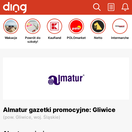
Wakacje
Powrót do
Kaufland
POLOmarket
Netto
Intermarche
szkoły!
Almatur gazetki promocyjne: Gliwice
(
pow. Gliwice,
woj. Śląskie
)