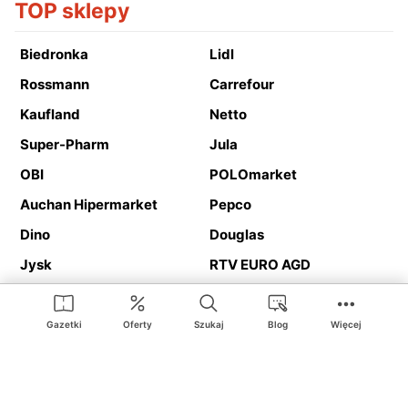
TOP sklepy
Biedronka
Lidl
Rossmann
Carrefour
Kaufland
Netto
Super-Pharm
Jula
OBI
POLOmarket
Auchan Hipermarket
Pepco
Dino
Douglas
Jysk
RTV EURO AGD
Action
Media Expert
Deichmann
Media Markt
Gazetki
Oferty
Szukaj
Blog
Więcej
Ding.pl to serwis internetowy prezentujący
gazetki promocyjne
oraz
katalogi
sklepów i dużych sieci handlowych. Dzięki
geolokalizacji otrzymasz przede wszystkim oferty sklepów, z