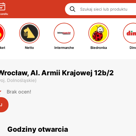
handlu
ket
Netto
Intermarche
Biedronka
Din
Wrocław, Al. Armii Krajowej 12b/2
oj. Dolnośląskie
)
Brak ocen!
J
Godziny otwarcia