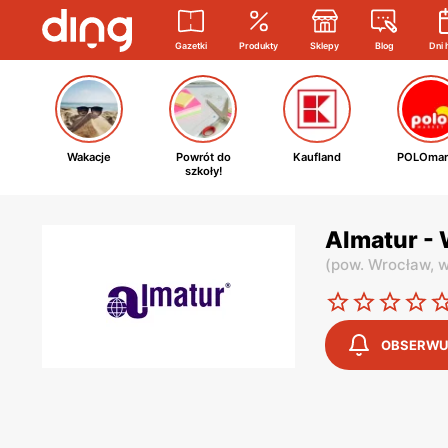
Gazetki
Produkty
Sklepy
Blog
Dni 
Wakacje
Powrót do
Kaufland
POLOmar
szkoły!
Almatur - 
(
pow. Wrocław,
w
OBSERWU