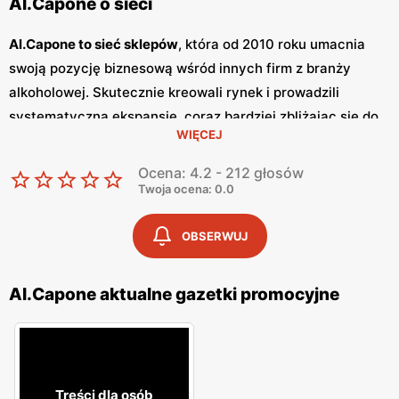
Al.Capone o sieci
Al.Capone to sieć sklepów
, która od 2010 roku umacnia
swoją pozycję biznesową wśród innych firm z branży
alkoholowej. Skutecznie kreowali rynek i prowadzili
systematyczną ekspansję, coraz bardziej zbliżając się do
WIĘCEJ
celu, jakim jest bycie wiodącą siecią sklepów
alkoholowych. Kontynuując rozbudowę sieci sklepów,
Ocena: 4.2 - 212 głosów
obecnie działają w 11 województwach, posiadając 96
Twoja ocena: 0.0
placówek w różnych lokalizacjach.
OBSERWUJ
Al.Capone powstało z pasji specjalistów od alkoholi
, którzy
chcą dostarczać ludziom najciekawsze smaki z całego
Al.Capone aktualne gazetki promocyjne
świata. Misją
sieci Al.Capone
jest sprzedaż wysokiej
jakości produktów alkoholowych oraz profesjonalne
doradztwo, które pomaga klientom dokonać najlepszego
wyboru dla ich potrzeb. Firma zdobyła zaufanie klientów,
którzy oczekują czegoś więcej niż tylko zakupów -
Treści dla osób