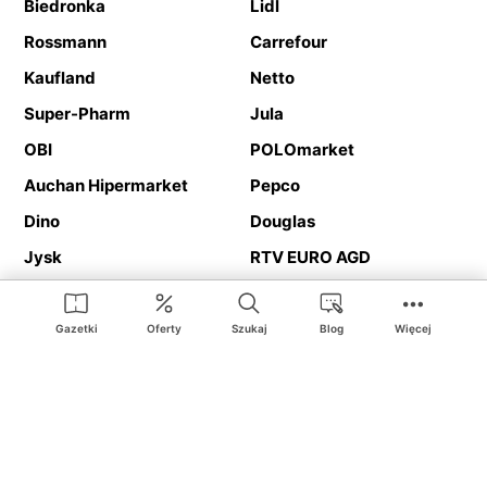
Biedronka
Lidl
Rossmann
Carrefour
Kaufland
Netto
Super-Pharm
Jula
OBI
POLOmarket
Auchan Hipermarket
Pepco
Dino
Douglas
Jysk
RTV EURO AGD
Action
Media Expert
Deichmann
Media Markt
Gazetki
Oferty
Szukaj
Blog
Więcej
Ding.pl to serwis internetowy prezentujący
gazetki promocyjne
oraz
katalogi
sklepów i dużych sieci handlowych. Dzięki
geolokalizacji otrzymasz przede wszystkim oferty sklepów, z
Twojego bliskiego otoczenia. Dodatkowo na stronie znajdziesz
adresy sklepów, więc w trakcie podróży bez problemu trafisz do
ulubionego sklepu.