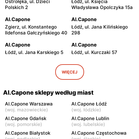
Ostrołęka, ul. Dzieci
Łódź, ul. Księcia
Polskich 2
Władysława Opolczyka 15a
Al.Capone
Al.Capone
Zgierz, ul. Konstantego
Łódź, ul. Jana Kilińskiego
Ildefonsa Gałczyńskiego 40
298
Al.Capone
Al.Capone
Łódź, ul. Jana Karskiego 5
Łódź, ul. Kurczaki 57
Al.Capone
Al.Capone
Łódź, ul. Kongresowa 59
Łódź, ul. Św. Franciszka z
WIĘCEJ
Asyżu 19
Al.Capone
Al.Capone
Al.Capone sklepy według miast
Lublin, ul. Nałęczowska 14
Kielce, ul. Wapiennikowa 14
Al.Capone Warszawa
Al.Capone Łódź
Al.Capone
Al.Capone
(
woj. mazowieckie
)
(
woj. łódzkie
)
Lublin, ul. Władysława
Białystok, ul. Jerzego
Al.Capone Gdańsk
Al.Capone Lublin
Kunickiego 161
Waszyngtona 29
(
woj. pomorskie
)
(
woj. lubelskie
)
Al.Capone Białystok
Al.Capone Częstochowa
Al.Capone
Al.Capone
(
woj. podlaskie
)
(
woj. śląskie
)