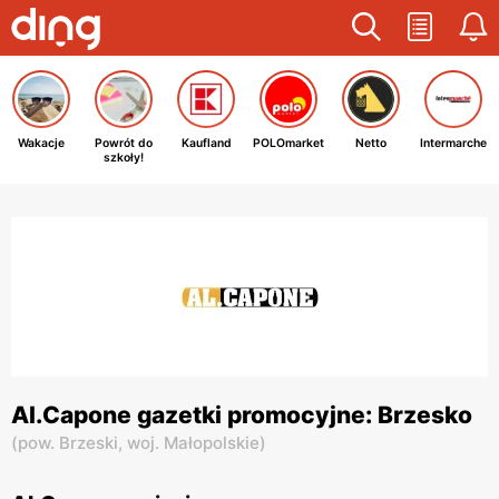
Wakacje
Powrót do
Kaufland
POLOmarket
Netto
Intermarche
szkoły!
Al.Capone gazetki promocyjne: Brzesko
(
pow. Brzeski,
woj. Małopolskie
)