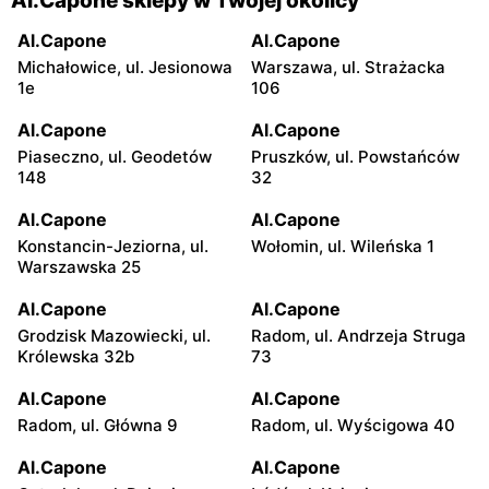
Al.Capone sklepy w Twojej okolicy
Al.Capone
Al.Capone
Michałowice, ul. Jesionowa
Warszawa, ul. Strażacka
1e
106
Al.Capone
Al.Capone
Piaseczno, ul. Geodetów
Pruszków, ul. Powstańców
148
32
Al.Capone
Al.Capone
Konstancin-Jeziorna, ul.
Wołomin, ul. Wileńska 1
Warszawska 25
Al.Capone
Al.Capone
Grodzisk Mazowiecki, ul.
Radom, ul. Andrzeja Struga
Królewska 32b
73
Al.Capone
Al.Capone
Radom, ul. Główna 9
Radom, ul. Wyścigowa 40
Al.Capone
Al.Capone