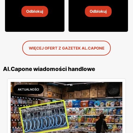
Rum SBS
Rum Dictador
Odblokuj
Odblokuj
5 lip
-
9 sie 2026
5 lip
-
9 sie 2026
WIĘCEJ OFERT Z GAZETEK AL.CAPONE
Al.Capone wiadomości handlowe
AKTUALNOŚCI