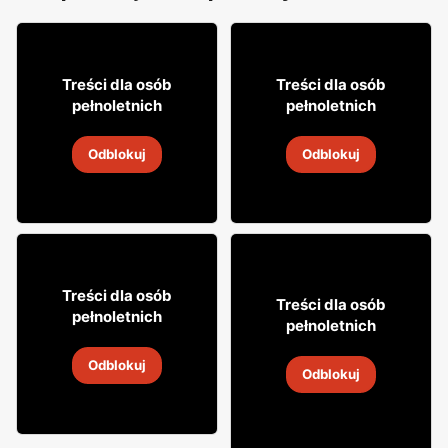
4
329
79
99
Treści dla osób
Treści dla osób
pełnoletnich
pełnoletnich
Drink Somersby
Rum SBS
Odblokuj
Odblokuj
5 lip
-
9 sie 2026
5 lip
-
9 sie 2026
44
99
Treści dla osób
3
Treści dla osób
19
pełnoletnich
pełnoletnich
Whisky Grant's
Piwo bezalkoholowe
Odblokuj
Trybunał
5 lip
-
9 sie 2026
Odblokuj
5 lip
-
9 sie 2026