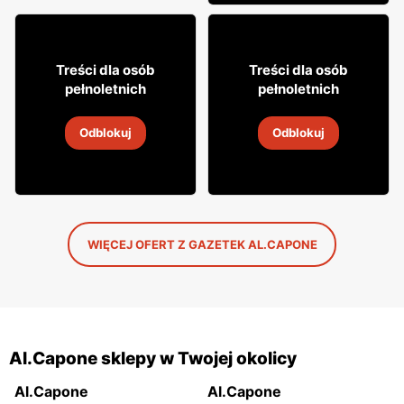
769
499
99
99
Treści dla osób
Treści dla osób
pełnoletnich
pełnoletnich
Whisky Glenfarclas
Rum Dictador
Odblokuj
Odblokuj
5 lip
-
9 sie 2026
5 lip
-
9 sie 2026
WIĘCEJ OFERT Z GAZETEK AL.CAPONE
Al.Capone sklepy w Twojej okolicy
Al.Capone
Al.Capone