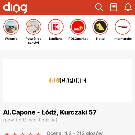
Wakacje
Powrót do
Kaufland
POLOmarket
Netto
Intermarche
szkoły!
Al.Capone - Łódź, Kurczaki 57
(
pow. Łódź,
woj. Łódzkie
)
Ocena: 4.2 - 212 głosów