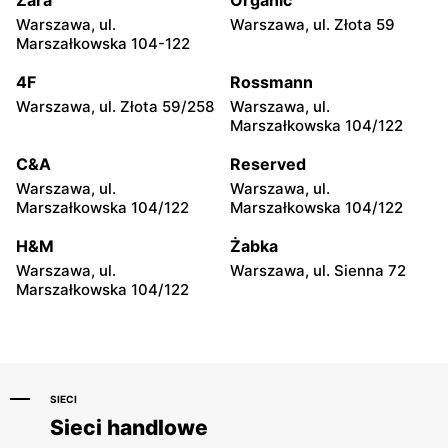
Zara
Organic
Warszawa, ul.
Warszawa, ul. Złota 59
Al.Capone
Al.Capone
Marszałkowska 104-122
Janów Lubelski, ul.
Busko-Zdrój, ul. Wojska
Bohaterów Porytowego
Polskiego 3
4F
Rossmann
Wzgórza 4
Warszawa, ul. Złota 59/258
Warszawa, ul.
Marszałkowska 104/122
Al.Capone
Al.Capone
Stalowa Wola, ul. Gen.
Połaniec, ul. Tadeusza
C&A
Reserved
Leopolda Okulickiego 142a
Kościuszki 43/5
Warszawa, ul.
Warszawa, ul.
Marszałkowska 104/122
Marszałkowska 104/122
Al.Capone
Al.Capone
Częstochowa, ul. pl.
Częstochowa, ul. Św.
H&M
Żabka
Ignacego Daszyńskiego 4
Rocha 98
Warszawa, ul.
Warszawa, ul. Sienna 72
Marszałkowska 104/122
Al.Capone
Al.Capone
Szczucin, ul. Rynek 22
Mielec, ul. Wolności 148a
SIECI
Sieci handlowe