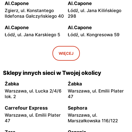
Al.Capone
Al.Capone
Zgierz, ul. Konstantego
Łódź, ul. Jana Kilińskiego
Ildefonsa Gałczyńskiego 40
298
Al.Capone
Al.Capone
Łódź, ul. Jana Karskiego 5
Łódź, ul. Kongresowa 59
Al.Capone
Al.Capone
Łódź, ul. Św. Franciszka z
Lublin, ul. Nałęczowska 14
WIĘCEJ
Asyżu 19
Al.Capone
Al.Capone
Sklepy innych sieci w Twojej okolicy
Kielce, ul. Wapiennikowa 14
Lublin, ul. Władysława
Kunickiego 161
Żabka
Żabka
Warszawa, ul. Łucka 2/4/6
Warszawa, ul. Emilii Plater
Al.Capone
Al.Capone
lok. 2
47
Białystok, ul. Jerzego
Białystok, ul.
Waszyngtona 29
Nowowarszawska 1a
Carrefour Express
Sephora
Warszawa, ul. Emilii Plater
Warszawa, ul.
Al.Capone
Al.Capone
47
Marszałkowska 116/122
Sandomierz, ul. Adama
Staszów, ul. Spokojna 21
Mickiewicza 51a