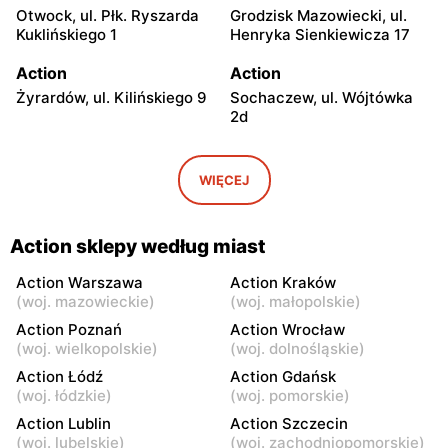
Otwock, ul. Płk. Ryszarda
Grodzisk Mazowiecki, ul.
Kuklińskiego 1
Henryka Sienkiewicza 17
Action
Action
Żyrardów, ul. Kilińskiego 9
Sochaczew, ul. Wójtówka
2d
Action
Action
Wyszków, ul. Pułtuska 96
Warka, ul. Puławska 30a
WIĘCEJ
Action
Action
Pułtusk, ul. Ignacego
Garwolin, ul. Kościuszki 61
Action sklepy według miast
Daszyńskiego 11
Action Warszawa
Action Kraków
Action
Action
(
woj. mazowieckie
)
(
woj. małopolskie
)
Rawa Mazowiecka, ul.
Władysławowo, ul.
Action Poznań
Action Wrocław
Władysława Stanisława
Ciechanowska 65
(
woj. wielkopolskie
)
(
woj. dolnośląskie
)
Reymonta 5
Action Łódź
Action Gdańsk
(
woj. łódzkie
)
(
woj. pomorskie
)
Action
Action
Action Lublin
Action Szczecin
Kozienice, ul. Warszawska
Sokołów Podlaski, ul.
(
woj. lubelskie
)
(
woj. zachodniopomorskie
)
34
Węgrowska 1C