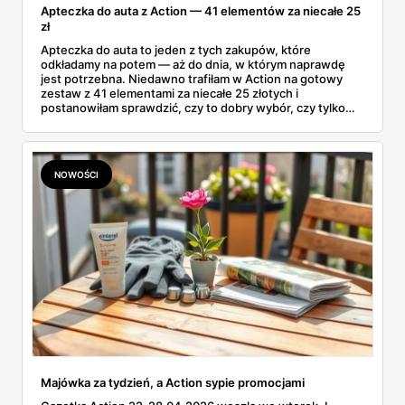
Apteczka do auta z Action — 41 elementów za niecałe 25
zł
Apteczka do auta to jeden z tych zakupów, które
odkładamy na potem — aż do dnia, w którym naprawdę
jest potrzebna. Niedawno trafiłam w Action na gotowy
zestaw z 41 elementami za niecałe 25 złotych i
postanowiłam sprawdzić, czy to dobry wybór, czy tylko
ładnie zapakowane plastry. Przy okazji rozwiałam
wątpliwość, która od tygodni krąży po sieci: czy apteczka
samochodowa jest już obowiązkowa w 2026 roku. Bo
wokół tego tematu narosło całkiem sporo mitów.
NOWOŚCI
Majówka za tydzień, a Action sypie promocjami