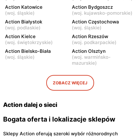
Action Katowice
Action Bydgoszcz
Action
Action
(
woj. śląskie
)
(
woj. kujawsko-pomorskie
)
Przasnysz, ul. Marsz.
Siedlce, ul. Gen. Franciszka
Action Białystok
Action Częstochowa
Józefa Piłsudskiego 91
Kleeberga 6
(
woj. podlaskie
)
(
woj. śląskie
)
Action
Action Kielce
Action
Action Rzeszów
(
woj. świętokrzyskie
)
(
woj. podkarpackie
)
Ostrów Mazowiecka, ul.
Radom, ul. Andrzeja Struga
Lubiejewska 63
102
Action Bielsko-Biała
Action Olsztyn
(
woj. śląskie
)
(
woj. warmińsko-
Action
Action
mazurskie
)
Radom al. Wojska Polskiego
Łuków, ul. Siedlecka 15/B
10
ZOBACZ WIĘCEJ
Action
Action
Tomaszów Mazowiecki, ul.
Mława, ul. Henryka
Warszawska 1
Sienkiewicza 70
Action dalej o sieci
Bogata oferta i lokalizacje sklepów
Sklepy Action oferują szeroki wybór różnorodnych