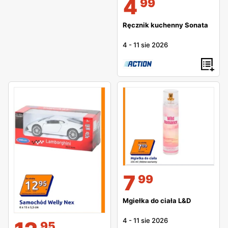
4
99
Ręcznik kuchenny Sonata
4
-
11 sie 2026
7
99
Mgiełka do ciała L&D
4
-
11 sie 2026
95