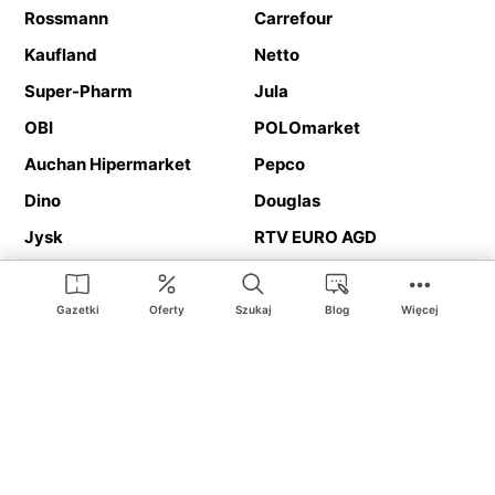
Rossmann
Carrefour
Kaufland
Netto
Super-Pharm
Jula
OBI
POLOmarket
Auchan Hipermarket
Pepco
Dino
Douglas
Jysk
RTV EURO AGD
Action
Media Expert
Deichmann
Media Markt
Gazetki
Oferty
Szukaj
Blog
Więcej
Ding.pl to serwis internetowy prezentujący
gazetki promocyjne
oraz
katalogi
sklepów i dużych sieci handlowych. Dzięki
geolokalizacji otrzymasz przede wszystkim oferty sklepów, z
Twojego bliskiego otoczenia. Dodatkowo na stronie znajdziesz
adresy sklepów, więc w trakcie podróży bez problemu trafisz do
ulubionego sklepu.