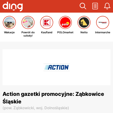
Wakacje
Powrót do
Kaufland
POLOmarket
Netto
Intermarche
szkoły!
Action gazetki promocyjne: Ząbkowice
Śląskie
(
pow. Ząbkowicki,
woj. Dolnośląskie
)