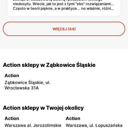
niedosytu. Wiecie, jak to jest z tymi "eko" rozwiązaniami...
Często w teorii piękne, a w praktyce... no właśnie, różnie.
Ale kamera solarna z gazetki Action? Przyznam szczerze –
pozytywnie mnie zaskoczyła!
WIĘCEJ (44)
Action sklepy w Ząbkowice Śląskie
Action
Ząbkowice Śląskie, ul.
Wrocławska 31A
Action sklepy w Twojej okolicy
Action
Action
Warszawa al. Jerozolimskie
Warszawa, ul. Łopuszańska