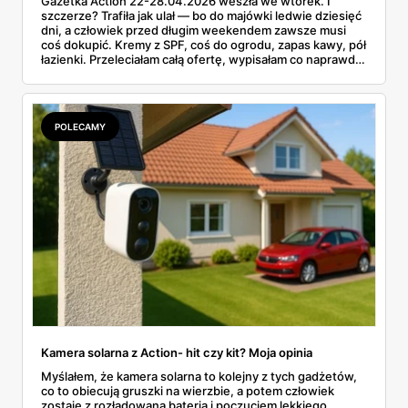
Gazetka Action 22-28.04.2026 weszła we wtorek. I
szczerze? Trafiła jak ulał — bo do majówki ledwie dziesięć
dni, a człowiek przed długim weekendem zawsze musi
coś dokupić. Kremy z SPF, coś do ogrodu, zapas kawy, pół
łazienki. Przeleciałam całą ofertę, wypisałam co naprawdę
ma sens, a parę pozycji oznaczyłam na czerwono — bo nie
wszystko w tym tygodniu to hit. Ceny od 2,99 zł za
rękawice do 379 zł za fotel wiszący. Coś dla każdej
kieszeni.
POLECAMY
Kamera solarna z Action- hit czy kit? Moja opinia
Myślałem, że kamera solarna to kolejny z tych gadżetów,
co to obiecują gruszki na wierzbie, a potem człowiek
zostaje z rozładowaną baterią i poczuciem lekkiego