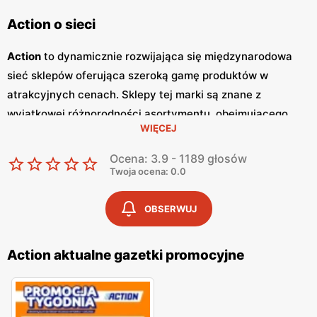
Action o sieci
Action
to dynamicznie rozwijająca się międzynarodowa
sieć sklepów oferująca szeroką gamę produktów w
atrakcyjnych cenach. Sklepy tej marki są znane z
wyjątkowej różnorodności asortymentu, obejmującego
WIĘCEJ
produkty z kategorii takich jak dekoracje, artykuły
gospodarstwa domowego, kosmetyki, artykuły
Ocena: 3.9 - 1189 głosów
papiernicze, zabawki, narzędzia, a także żywność i napoje.
Twoja ocena: 0.0
Action
to miejsce, gdzie można znaleźć produkty zarówno
codziennego użytku, jak i unikalne przedmioty, które
OBSERWUJ
zaskoczą każdego klienta. Jednym z głównych atutów
Action
są regularnie wydawane
gazetki promocyjne
, które
Action aktualne gazetki promocyjne
zawierają aktualne
promocje
i wyjątkowe oferty. Dzięki
nim klienci mogą na bieżąco śledzić najnowsze obniżki cen
i specjalne okazje, co czyni zakupy jeszcze bardziej