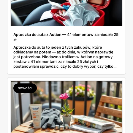
Apteczka do auta z Action — 41 elementów za niecałe 25
zł
Apteczka do auta to jeden z tych zakupów, które
odkładamy na potem — aż do dnia, w którym naprawdę
jest potrzebna. Niedawno trafiłam w Action na gotowy
zestaw z 41 elementami za niecałe 25 złotych i
postanowiłam sprawdzić, czy to dobry wybór, czy tylko
ładnie zapakowane plastry. Przy okazji rozwiałam
wątpliwość, która od tygodni krąży po sieci: czy apteczka
samochodowa jest już obowiązkowa w 2026 roku. Bo
wokół tego tematu narosło całkiem sporo mitów.
NOWOŚCI