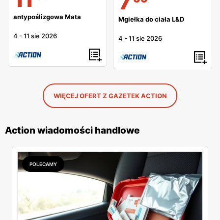
7
antypoślizgowa Mata
Mgiełka do ciała L&D
4
-
11 sie 2026
4
-
11 sie 2026
WIĘCEJ OFERT Z GAZETEK ACTION
Action wiadomości handlowe
POLECAMY