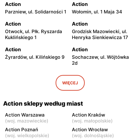
Action
Action
Parzniew, ul. Solidarności 1
Wołomin, ul. 1 Maja 34
Action
Action
Otwock, ul. Płk. Ryszarda
Grodzisk Mazowiecki, ul.
Kuklińskiego 1
Henryka Sienkiewicza 17
Action
Action
Żyrardów, ul. Kilińskiego 9
Sochaczew, ul. Wójtówka
2d
Action
Action
Wyszków, ul. Pułtuska 96
Warka, ul. Puławska 30a
WIĘCEJ
Action
Action
Pułtusk, ul. Ignacego
Garwolin, ul. Kościuszki 61
Action sklepy według miast
Daszyńskiego 11
Action Warszawa
Action Kraków
Action
Action
(
woj. mazowieckie
)
(
woj. małopolskie
)
Rawa Mazowiecka, ul.
Władysławowo, ul.
Action Poznań
Action Wrocław
Władysława Stanisława
Ciechanowska 65
(
woj. wielkopolskie
)
(
woj. dolnośląskie
)
Reymonta 5