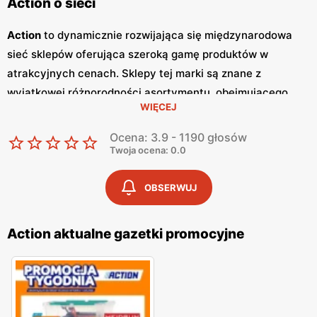
Action o sieci
Action
to dynamicznie rozwijająca się międzynarodowa
sieć sklepów oferująca szeroką gamę produktów w
atrakcyjnych cenach. Sklepy tej marki są znane z
wyjątkowej różnorodności asortymentu, obejmującego
WIĘCEJ
produkty z kategorii takich jak dekoracje, artykuły
gospodarstwa domowego, kosmetyki, artykuły
Ocena: 3.9 - 1190 głosów
papiernicze, zabawki, narzędzia, a także żywność i napoje.
Twoja ocena: 0.0
Action
to miejsce, gdzie można znaleźć produkty zarówno
codziennego użytku, jak i unikalne przedmioty, które
OBSERWUJ
zaskoczą każdego klienta. Jednym z głównych atutów
Action
są regularnie wydawane
gazetki promocyjne
, które
Action aktualne gazetki promocyjne
zawierają aktualne
promocje
i wyjątkowe oferty. Dzięki
nim klienci mogą na bieżąco śledzić najnowsze obniżki cen
i specjalne okazje, co czyni zakupy jeszcze bardziej
atrakcyjnymi.
Gazetki
są publikowane co tydzień, co