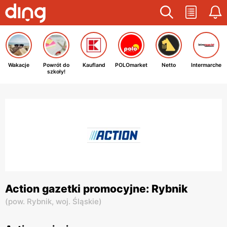
Wakacje
Powrót do
Kaufland
POLOmarket
Netto
Intermarche
szkoły!
Action gazetki promocyjne: Rybnik
(
pow. Rybnik,
woj. Śląskie
)