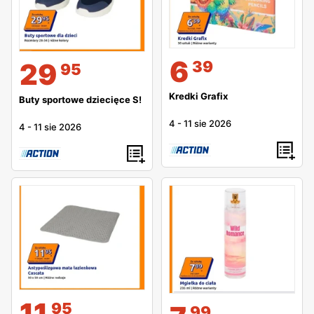
6
39
29
95
Kredki Grafix
Buty sportowe dziecięce S!
4
-
11 sie 2026
4
-
11 sie 2026
11
95
99