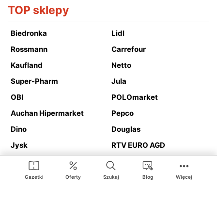
TOP sklepy
Biedronka
Lidl
Rossmann
Carrefour
Kaufland
Netto
Super-Pharm
Jula
OBI
POLOmarket
Auchan Hipermarket
Pepco
Dino
Douglas
Jysk
RTV EURO AGD
Action
Media Expert
Deichmann
Media Markt
Gazetki
Oferty
Szukaj
Blog
Więcej
Ding.pl to serwis internetowy prezentujący
gazetki promocyjne
oraz
katalogi
sklepów i dużych sieci handlowych. Dzięki