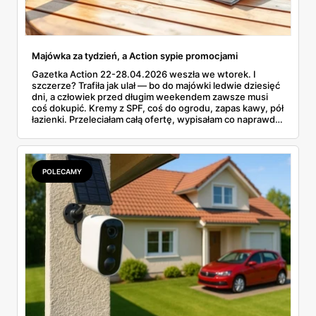
Majówka za tydzień, a Action sypie promocjami
Gazetka Action 22-28.04.2026 weszła we wtorek. I
szczerze? Trafiła jak ulał — bo do majówki ledwie dziesięć
dni, a człowiek przed długim weekendem zawsze musi
coś dokupić. Kremy z SPF, coś do ogrodu, zapas kawy, pół
łazienki. Przeleciałam całą ofertę, wypisałam co naprawdę
ma sens, a parę pozycji oznaczyłam na czerwono — bo nie
wszystko w tym tygodniu to hit. Ceny od 2,99 zł za
rękawice do 379 zł za fotel wiszący. Coś dla każdej
kieszeni.
POLECAMY