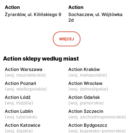
Action
Action
Żyrardów, ul. Kilińskiego 9
Sochaczew, ul. Wójtówka
2d
Action
Action
Wyszków, ul. Pułtuska 96
Warka, ul. Puławska 30a
WIĘCEJ
Action
Action
Pułtusk, ul. Ignacego
Garwolin, ul. Kościuszki 61
Action sklepy według miast
Daszyńskiego 11
Action Warszawa
Action Kraków
Action
Action
(
woj. mazowieckie
)
(
woj. małopolskie
)
Rawa Mazowiecka, ul.
Władysławowo, ul.
Action Poznań
Action Wrocław
Władysława Stanisława
Ciechanowska 65
(
woj. wielkopolskie
)
(
woj. dolnośląskie
)
Reymonta 5
Action Łódź
Action Gdańsk
(
woj. łódzkie
)
(
woj. pomorskie
)
Action
Action
Action Lublin
Action Szczecin
Kozienice, ul. Warszawska
Sokołów Podlaski, ul.
(
woj. lubelskie
)
(
woj. zachodniopomorskie
)
34
Węgrowska 1C
Action Katowice
Action Bydgoszcz
Action
Action
(
woj. śląskie
)
(
woj. kujawsko-pomorskie
)