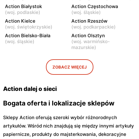
Przasnysz, ul. Marsz.
Siedlce, ul. Gen. Franciszka
Action Białystok
Action Częstochowa
Józefa Piłsudskiego 91
Kleeberga 6
(
woj. podlaskie
)
(
woj. śląskie
)
Action
Action Kielce
Action
Action Rzeszów
(
woj. świętokrzyskie
)
(
woj. podkarpackie
)
Ostrów Mazowiecka, ul.
Radom, ul. Andrzeja Struga
Lubiejewska 63
102
Action Bielsko-Biała
Action Olsztyn
(
woj. śląskie
)
(
woj. warmińsko-
Action
Action
mazurskie
)
Radom al. Wojska Polskiego
Łuków, ul. Siedlecka 15/B
10
ZOBACZ WIĘCEJ
Action
Action
Tomaszów Mazowiecki, ul.
Mława, ul. Henryka
Warszawska 1
Sienkiewicza 70
Action dalej o sieci
Bogata oferta i lokalizacje sklepów
Sklepy Action oferują szeroki wybór różnorodnych
artykułów. Wśród nich znajdują się między innymi artykuły
papiernicze, produkty do majsterkowania, dekoracyjne