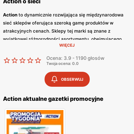
Action o sieci
Action
to dynamicznie rozwijająca się międzynarodowa
sieć sklepów oferująca szeroką gamę produktów w
atrakcyjnych cenach. Sklepy tej marki są znane z
wyjątkowej różnorodności asortymentu, obejmującego
WIĘCEJ
produkty z kategorii takich jak dekoracje, artykuły
gospodarstwa domowego, kosmetyki, artykuły
Ocena: 3.9 - 1190 głosów
papiernicze, zabawki, narzędzia, a także żywność i napoje.
Twoja ocena: 0.0
Action
to miejsce, gdzie można znaleźć produkty zarówno
codziennego użytku, jak i unikalne przedmioty, które
OBSERWUJ
zaskoczą każdego klienta. Jednym z głównych atutów
Action
są regularnie wydawane
gazetki promocyjne
, które
Action aktualne gazetki promocyjne
zawierają aktualne
promocje
i wyjątkowe oferty. Dzięki
nim klienci mogą na bieżąco śledzić najnowsze obniżki cen
i specjalne okazje, co czyni zakupy jeszcze bardziej
atrakcyjnymi.
Gazetki
są publikowane co tydzień, co