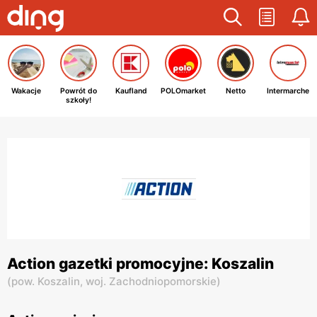
Wakacje
Powrót do
Kaufland
POLOmarket
Netto
Intermarche
szkoły!
Action gazetki promocyjne: Koszalin
(
pow. Koszalin,
woj. Zachodniopomorskie
)