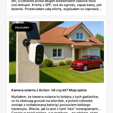
dni, a człowiek przed długim weekendem zawsze musi
coś dokupić. Kremy z SPF, coś do ogrodu, zapas kawy, pół
łazienki. Przeleciałam całą ofertę, wypisałam co naprawdę
ma sens, a parę pozycji oznaczyłam na czerwono — bo nie
wszystko w tym tygodniu to hit. Ceny od 2,99 zł za
rękawice do 379 zł za fotel wiszący. Coś dla każdej
kieszeni.
POLECAMY
Kamera solarna z Action- hit czy kit? Moja opinia
Myślałem, że kamera solarna to kolejny z tych gadżetów,
co to obiecują gruszki na wierzbie, a potem człowiek
zostaje z rozładowaną baterią i poczuciem lekkiego
niedosytu. Wiecie, jak to jest z tymi "eko" rozwiązaniami...
Często w teorii piękne, a w praktyce... no właśnie, różnie.