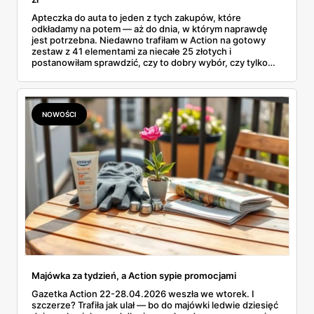
Apteczka do auta to jeden z tych zakupów, które
odkładamy na potem — aż do dnia, w którym naprawdę
jest potrzebna. Niedawno trafiłam w Action na gotowy
zestaw z 41 elementami za niecałe 25 złotych i
postanowiłam sprawdzić, czy to dobry wybór, czy tylko
ładnie zapakowane plastry. Przy okazji rozwiałam
wątpliwość, która od tygodni krąży po sieci: czy apteczka
samochodowa jest już obowiązkowa w 2026 roku. Bo
wokół tego tematu narosło całkiem sporo mitów.
NOWOŚCI
Majówka za tydzień, a Action sypie promocjami
Gazetka Action 22-28.04.2026 weszła we wtorek. I
szczerze? Trafiła jak ulał — bo do majówki ledwie dziesięć