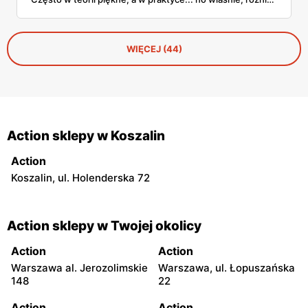
Ale kamera solarna z gazetki Action? Przyznam szczerze –
pozytywnie mnie zaskoczyła!
WIĘCEJ (44)
Action sklepy w Koszalin
Action
Koszalin, ul. Holenderska 72
Action sklepy w Twojej okolicy
Action
Action
Warszawa al. Jerozolimskie
Warszawa, ul. Łopuszańska
148
22
Action
Action