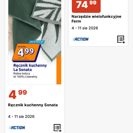
74
99
Narzędzie wielofunkcyjne
Ferm
4
-
11 sie 2026
4
99
Ręcznik kuchenny Sonata
4
-
11 sie 2026