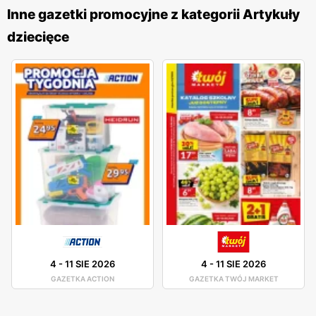
rabatów i
niskich cen
. Jednym z kluczowych atutów
Inne gazetki promocyjne z kategorii Artykuły
5.10.15
jest różnorodność asortymentu. W ofercie znajdują
dziecięce
się nie tylko ubrania, ale także obuwie, akcesoria, zabawki
i artykuły szkolne. Dzięki temu rodzice mogą zaopatrzyć
swoje dzieci we wszystko, czego potrzebują, w jednym
miejscu. Produkty dostępne w
5.10.15
charakteryzują się
wysoką jakością wykonania, co jest szczególnie istotne w
przypadku odzieży dziecięcej, która musi być wygodna i
trwała. Sieć kładzie duży nacisk na bezpieczeństwo i
komfort dzieci. Ubrania są projektowane z myślą o
aktywności najmłodszych, dlatego wykonane są z
przyjaznych dla skóry materiałów, które nie powodują
podrażnień. Dodatkowo, firma dba o to, aby jej produkty
były zgodne z najnowszymi trendami modowymi, co
4
-
11 SIE 2026
4
-
11 SIE 2026
sprawia, że dzieci chętnie noszą ubrania z
5.10.15
.
GAZETKA ACTION
GAZETKA TWÓJ MARKET
Lokalizacja sklepów
5.10.15
jest również atutem sieci.
Placówki znajdują się w dogodnych miejscach w całej