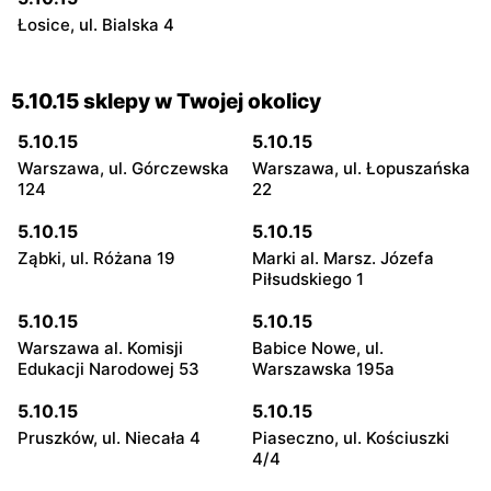
Łosice, ul. Bialska 4
5.10.15 sklepy w Twojej okolicy
5.10.15
5.10.15
Warszawa, ul. Górczewska
Warszawa, ul. Łopuszańska
124
22
5.10.15
5.10.15
Ząbki, ul. Różana 19
Marki al. Marsz. Józefa
Piłsudskiego 1
5.10.15
5.10.15
Warszawa al. Komisji
Babice Nowe, ul.
Edukacji Narodowej 53
Warszawska 195a
5.10.15
5.10.15
Pruszków, ul. Niecała 4
Piaseczno, ul. Kościuszki
4/4