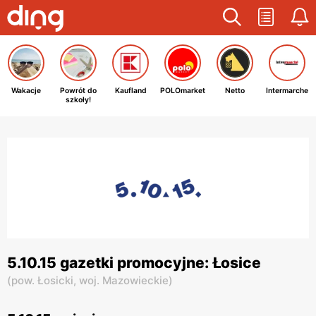
Wakacje
Powrót do
Kaufland
POLOmarket
Netto
Intermarche
szkoły!
5.10.15 gazetki promocyjne: Łosice
(
pow. Łosicki,
woj. Mazowieckie
)