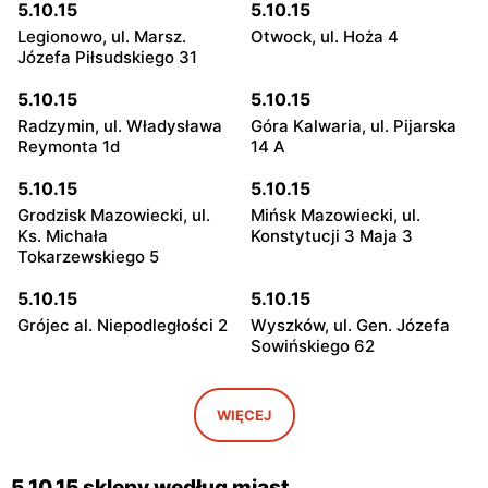
5.10.15
5.10.15
Legionowo, ul. Marsz.
Otwock, ul. Hoża 4
Józefa Piłsudskiego 31
5.10.15
5.10.15
Radzymin, ul. Władysława
Góra Kalwaria, ul. Pijarska
Reymonta 1d
14 A
5.10.15
5.10.15
Grodzisk Mazowiecki, ul.
Mińsk Mazowiecki, ul.
Ks. Michała
Konstytucji 3 Maja 3
Tokarzewskiego 5
5.10.15
5.10.15
Grójec al. Niepodległości 2
Wyszków, ul. Gen. Józefa
Sowińskiego 62
5.10.15
5.10.15
Warka, ul. Senatorska 3
Pułtusk, ul. 3 Maja 12
WIĘCEJ
5.10.15
5.10.15
Garwolin, ul. Kościuszki 22c
Płońsk, ul. Grunwaldzka 31
5.10.15 sklepy według miast