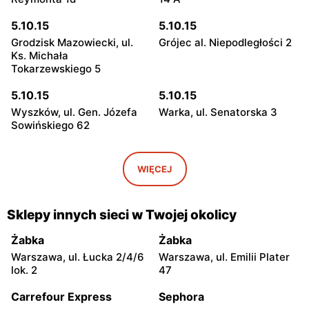
5.10.15
5.10.15
Grodzisk Mazowiecki, ul.
Grójec al. Niepodległości 2
Ks. Michała
Tokarzewskiego 5
5.10.15
5.10.15
Wyszków, ul. Gen. Józefa
Warka, ul. Senatorska 3
Sowińskiego 62
5.10.15
5.10.15
Pułtusk, ul. 3 Maja 12
Garwolin, ul. Kościuszki 22c
WIĘCEJ
5.10.15
5.10.15
Płońsk, ul. Grunwaldzka 31
Skierniewice, ul.
Sklepy innych sieci w Twojej okolicy
Jagiellońska 8a/16
Żabka
Żabka
5.10.15
5.10.15
Warszawa, ul. Łucka 2/4/6
Warszawa, ul. Emilii Plater
Rawa Mazowiecka al.
Łowicz, ul. Stanisława
lok. 2
47
Konstytucji 3 Maja 2
Stanisławskiego 10
Carrefour Express
Sephora
5.10.15
5.10.15