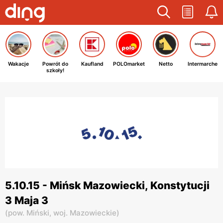
Wakacje
Powrót do
Kaufland
POLOmarket
Netto
Intermarche
szkoły!
5.10.15 - Mińsk Mazowiecki, Konstytucji
3 Maja 3
(
pow. Miński,
woj. Mazowieckie
)