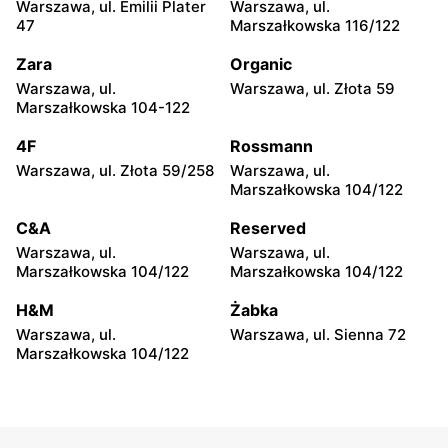
Warszawa, ul. Emilii Plater
Warszawa, ul.
Ciechanów, ul. Niechodzka
Kozienice, ul. Radomska
47
Marszałkowska 116/122
5
14a
Zara
Organic
5.10.15
5.10.15
Warszawa, ul.
Warszawa, ul. Złota 59
Siedlce, ul. Józefa
Sokołów Podlaski, ul.
Marszałkowska 104-122
Piłsudskiego 74
Szewski Rynek 14
4F
Rossmann
5.10.15
5.10.15
Warszawa, ul. Złota 59/258
Warszawa, ul.
Przasnysz, ul. Orlika 18
Radom, ul. Andrzeja Struga
Marszałkowska 104/122
60
C&A
Reserved
5.10.15
5.10.15
Warszawa, ul.
Warszawa, ul.
Ryki, ul. Rynek Stary 1/5
Głowno, ul. Władysława
Marszałkowska 104/122
Marszałkowska 104/122
Sikorskiego 59
H&M
Żabka
5.10.15
5.10.15
Warszawa, ul.
Warszawa, ul. Sienna 72
Dęblin, ul. Rynek 30
Płock, ul. Królewiecka 2
Marszałkowska 104/122