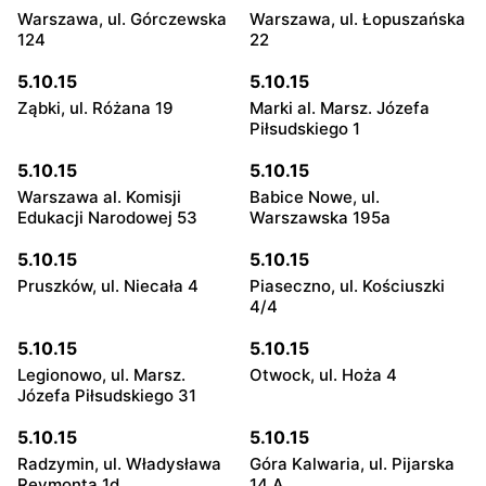
Warszawa, ul. Górczewska
Warszawa, ul. Łopuszańska
124
22
5.10.15
5.10.15
Ząbki, ul. Różana 19
Marki al. Marsz. Józefa
Piłsudskiego 1
5.10.15
5.10.15
Warszawa al. Komisji
Babice Nowe, ul.
Edukacji Narodowej 53
Warszawska 195a
5.10.15
5.10.15
Pruszków, ul. Niecała 4
Piaseczno, ul. Kościuszki
4/4
5.10.15
5.10.15
Legionowo, ul. Marsz.
Otwock, ul. Hoża 4
Józefa Piłsudskiego 31
5.10.15
5.10.15
Radzymin, ul. Władysława
Góra Kalwaria, ul. Pijarska
Reymonta 1d
14 A