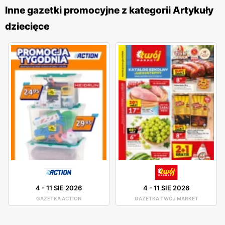
rabatów i
niskich cen
. Jednym z kluczowych atutów
Inne gazetki promocyjne z kategorii Artykuły
5.10.15
jest różnorodność asortymentu. W ofercie znajdują
dziecięce
się nie tylko ubrania, ale także obuwie, akcesoria, zabawki
i artykuły szkolne. Dzięki temu rodzice mogą zaopatrzyć
swoje dzieci we wszystko, czego potrzebują, w jednym
miejscu. Produkty dostępne w
5.10.15
charakteryzują się
wysoką jakością wykonania, co jest szczególnie istotne w
przypadku odzieży dziecięcej, która musi być wygodna i
trwała. Sieć kładzie duży nacisk na bezpieczeństwo i
komfort dzieci. Ubrania są projektowane z myślą o
aktywności najmłodszych, dlatego wykonane są z
przyjaznych dla skóry materiałów, które nie powodują
podrażnień. Dodatkowo, firma dba o to, aby jej produkty
były zgodne z najnowszymi trendami modowymi, co
4
-
11 SIE 2026
4
-
11 SIE 2026
sprawia, że dzieci chętnie noszą ubrania z
5.10.15
.
GAZETKA ACTION
GAZETKA TWÓJ MARKET
Lokalizacja sklepów
5.10.15
jest również atutem sieci.
Placówki znajdują się w dogodnych miejscach w całej