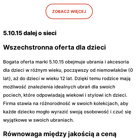
5.10.15
5.10.15
ZOBACZ WIĘCEJ
Głowno, ul. Władysława
Dęblin, ul. Rynek 30
Sikorskiego 59
5.10.15 dalej o sieci
Wszechstronna oferta dla dzieci
Bogata oferta marki 5.10.15 obejmuje ubrania i akcesoria
dla dzieci w różnym wieku, począwszy od niemowlaków (0
lat), aż do dzieci w wieku 12 lat. Dzięki temu rodzice mają
możliwość znalezienia idealnych ubrań dla swoich
pociech, które odpowiadają wiekowi i stylowi ich dzieci.
Firma stawia na różnorodność w swoich kolekcjach, aby
każde dziecko mogło wyrazić swoją osobowość i czuć się
wyjątkowe w swoich ubraniach.
Równowaga między jakością a ceną