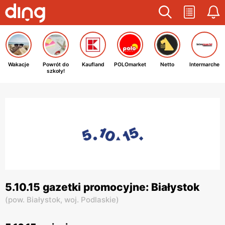
Wakacje
Powrót do
Kaufland
POLOmarket
Netto
Intermarche
szkoły!
5.10.15 gazetki promocyjne: Białystok
(
pow. Białystok,
woj. Podlaskie
)