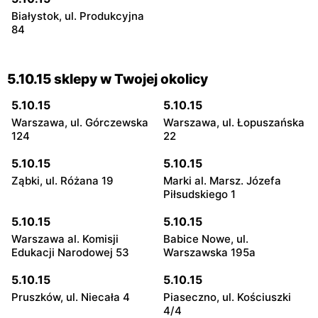
Białystok, ul. Produkcyjna
84
5.10.15 sklepy w Twojej okolicy
5.10.15
5.10.15
Warszawa, ul. Górczewska
Warszawa, ul. Łopuszańska
124
22
5.10.15
5.10.15
Ząbki, ul. Różana 19
Marki al. Marsz. Józefa
Piłsudskiego 1
5.10.15
5.10.15
Warszawa al. Komisji
Babice Nowe, ul.
Edukacji Narodowej 53
Warszawska 195a
5.10.15
5.10.15
Pruszków, ul. Niecała 4
Piaseczno, ul. Kościuszki
4/4