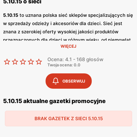
5.10.15 o sieci
5.10.15
to uznana polska sieć sklepów specjalizujących się
w sprzedaży odzieży i akcesoriów dla dzieci. Sieć jest
znana z szerokiej oferty wysokiej jakości produktów
przeznaczonych dla dzieci w różnym wieku, od niemowląt
WIĘCEJ
po nastolatków. Firma cieszy się zaufaniem rodziców,
którzy doceniają zarówno trwałość, jak i atrakcyjny design
Ocena: 4.1 - 168 głosów
oferowanych ubrań.
5.10.15
to marka, która stawia na
Twoja ocena: 0.0
nowoczesne rozwiązania, jednocześnie dbając o tradycje i
potrzeby swoich klientów. Sklepy
5.10.15
regularnie
OBSERWUJ
publikują
gazetki promocyjne
, które prezentują najnowsze
kolekcje oraz atrakcyjne
promocje
. Dzięki tym
gazetkom
5.10.15 aktualne gazetki promocyjne
klienci mogą na bieżąco śledzić oferty specjalne,
sezonowe wyprzedaże oraz nowości produktowe.
BRAK GAZETEK Z SIECI 5.10.15
Zazwyczaj
gazetki
są wydawane kilka razy w miesiącu, co
pozwala klientom na regularne korzystanie z atrakcyjnych