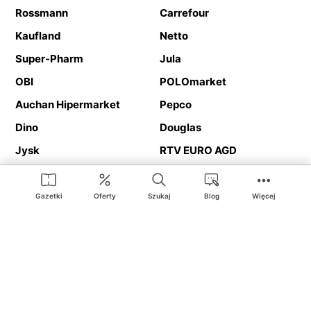
Rossmann
Carrefour
Kaufland
Netto
Super-Pharm
Jula
OBI
POLOmarket
Auchan Hipermarket
Pepco
Dino
Douglas
Jysk
RTV EURO AGD
Action
Media Expert
Deichmann
Media Markt
Gazetki
Oferty
Szukaj
Blog
Więcej
Ding.pl to serwis internetowy prezentujący
gazetki promocyjne
oraz
katalogi
sklepów i dużych sieci handlowych. Dzięki
geolokalizacji otrzymasz przede wszystkim oferty sklepów, z
Twojego bliskiego otoczenia. Dodatkowo na stronie znajdziesz
adresy sklepów, więc w trakcie podróży bez problemu trafisz do
ulubionego sklepu.