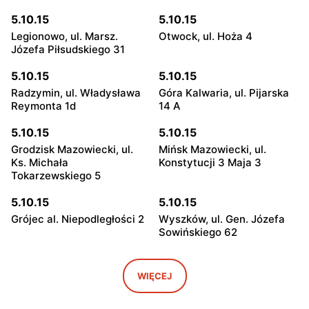
5.10.15
5.10.15
Legionowo, ul. Marsz.
Otwock, ul. Hoża 4
Józefa Piłsudskiego 31
5.10.15
5.10.15
Radzymin, ul. Władysława
Góra Kalwaria, ul. Pijarska
Reymonta 1d
14 A
5.10.15
5.10.15
Grodzisk Mazowiecki, ul.
Mińsk Mazowiecki, ul.
Ks. Michała
Konstytucji 3 Maja 3
Tokarzewskiego 5
5.10.15
5.10.15
Grójec al. Niepodległości 2
Wyszków, ul. Gen. Józefa
Sowińskiego 62
5.10.15
5.10.15
Warka, ul. Senatorska 3
Pułtusk, ul. 3 Maja 12
WIĘCEJ
5.10.15
5.10.15