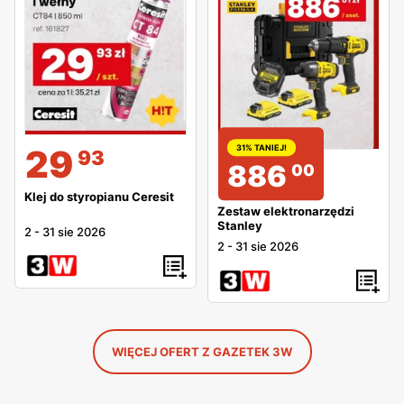
31% TANIEJ!
29
93
886
00
Klej do styropianu Ceresit
Zestaw elektronarzędzi
Stanley
2
-
31 sie 2026
2
-
31 sie 2026
WIĘCEJ OFERT Z GAZETEK 3W