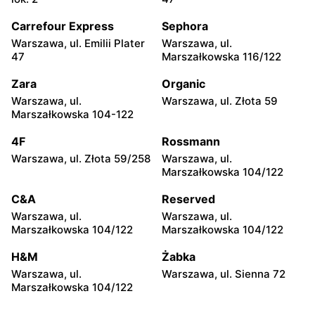
Piechoty 8
Carrefour Express
Sephora
3W
3W
Warszawa, ul. Emilii Plater
Warszawa, ul.
Ruda Śląska, ul. Pionierów
Opole, ul. Budowlanych
47
Marszałkowska 116/122
31
46A
Zara
Organic
3W
3W
Warszawa, ul.
Warszawa, ul. Złota 59
Poznań, ul. Bałtycka 7
Gdańsk, ul. Trakt Św.
Marszałkowska 104-122
Wojciecha 39
4F
Rossmann
3W
3W
Warszawa, ul. Złota 59/258
Warszawa, ul.
Wrocław, ul. Jana Długosza
Wrocław, ul. Opolska 140
Marszałkowska 104/122
60
C&A
Reserved
3W
3W
Warszawa, ul.
Warszawa, ul.
Bielsko-Biała, ul. Sabały 18
Gdynia, ul. Hutnicza 13
Marszałkowska 104/122
Marszałkowska 104/122
3W
3W
H&M
Żabka
Szaflary, ul. Kolejowa 5
Dzierżoniów, ul. Kilińskiego
Warszawa, ul.
Warszawa, ul. Sienna 72
13
Marszałkowska 104/122