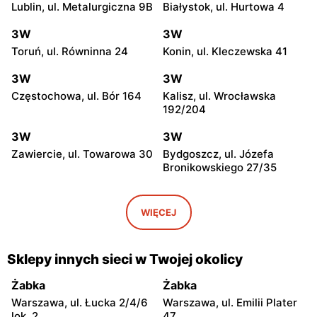
Lublin, ul. Metalurgiczna 9B
Białystok, ul. Hurtowa 4
3W
3W
Toruń, ul. Równinna 24
Konin, ul. Kleczewska 41
3W
3W
Częstochowa, ul. Bór 164
Kalisz, ul. Wrocławska
192/204
3W
3W
Zawiercie, ul. Towarowa 30
Bydgoszcz, ul. Józefa
Bronikowskiego 27/35
3W
3W
Gniezno, ul. Gdańska 109
Gronowo Górne, ul.
WIĘCEJ
Berylowa 6
3W
3W
Sklepy innych sieci w Twojej okolicy
Tarnów, ul. Giełdowa 26
Czeladź, ul. Handlowa 9
Żabka
Żabka
3W
3W
Warszawa, ul. Łucka 2/4/6
Warszawa, ul. Emilii Plater
Kraków, ul. Biskupińska 4a
Rzeszów, ul. 9 Dywizji
lok. 2
47