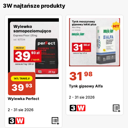
3W najtańsze produkty
31
98
14% TANIEJ!
39
93
Tynk gipsowy Alfa
2
-
31 sie 2026
Wylewka Perfect
2
-
31 sie 2026