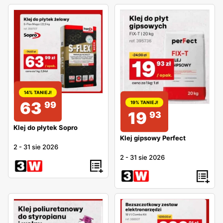
14% TANIEJ!
63
99
19% TANIEJ!
19
93
Klej do płytek Sopro
Klej gipsowy Perfect
2
-
31 sie 2026
2
-
31 sie 2026