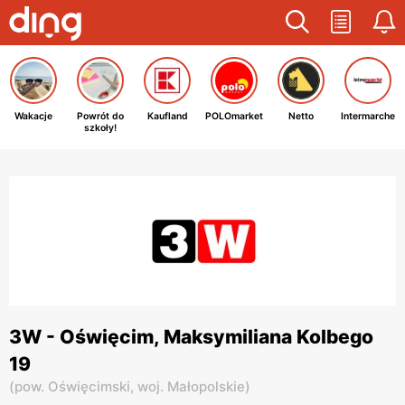
Wakacje
Powrót do
Kaufland
POLOmarket
Netto
Intermarche
szkoły!
3W - Oświęcim, Maksymiliana Kolbego
19
(
pow. Oświęcimski,
woj. Małopolskie
)