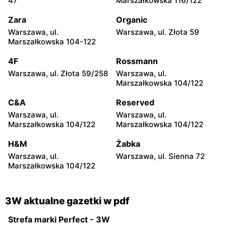
47
Marszałkowska 116/122
46A
Kolbego 19
Zara
Organic
3W
3W
Warszawa, ul.
Warszawa, ul. Złota 59
Poznań, ul. Bałtycka 7
Gdańsk, ul. Trakt Św.
Marszałkowska 104-122
Wojciecha 39
4F
Rossmann
3W
3W
Warszawa, ul. Złota 59/258
Warszawa, ul.
Wrocław, ul. Jana Długosza
Wrocław, ul. Opolska 140
Marszałkowska 104/122
60
C&A
Reserved
3W
3W
Warszawa, ul.
Warszawa, ul.
Bielsko-Biała, ul. Sabały 18
Gdynia, ul. Hutnicza 13
Marszałkowska 104/122
Marszałkowska 104/122
3W
3W
H&M
Żabka
Szaflary, ul. Kolejowa 5
Dzierżoniów, ul. Kilińskiego
Warszawa, ul.
Warszawa, ul. Sienna 72
13
Marszałkowska 104/122
3W aktualne gazetki w pdf
Strefa marki Perfect - 3W