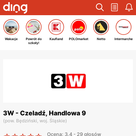
Wakacje
Powrót do
Kaufland
POLOmarket
Netto
Intermarche
szkoły!
3W - Czeladź, Handlowa 9
(
pow. Będziński,
woj. Śląskie
)
Ocena: 3.4 - 29 głosów