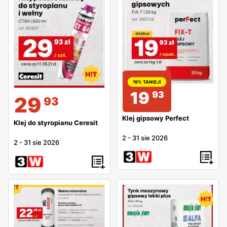
19% TANIEJ!
19
93
29
93
Klej gipsowy Perfect
Klej do styropianu Ceresit
2
-
31 sie 2026
2
-
31 sie 2026