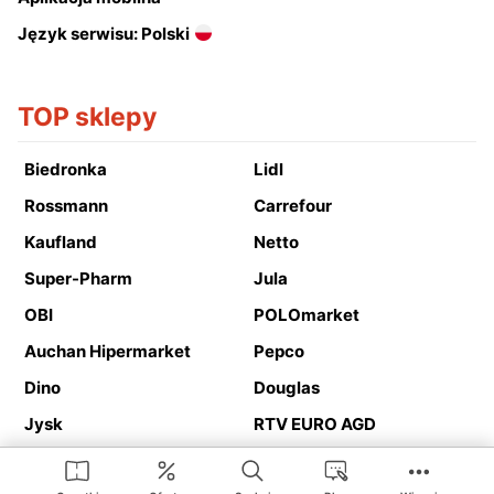
Język serwisu: Polski
TOP sklepy
Biedronka
Lidl
Rossmann
Carrefour
Kaufland
Netto
Super-Pharm
Jula
OBI
POLOmarket
Auchan Hipermarket
Pepco
Dino
Douglas
Jysk
RTV EURO AGD
Action
Media Expert