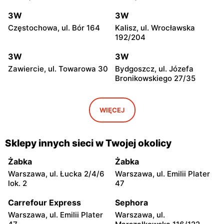
3W
3W
Częstochowa, ul. Bór 164
Kalisz, ul. Wrocławska
192/204
3W
3W
Zawiercie, ul. Towarowa 30
Bydgoszcz, ul. Józefa
Bronikowskiego 27/35
3W
3W
Gniezno, ul. Gdańska 109
Gronowo Górne, ul.
WIĘCEJ
Berylowa 6
3W
3W
Sklepy innych sieci w Twojej okolicy
Tarnów, ul. Giełdowa 26
Kraków, ul. Biskupińska 4a
Żabka
Żabka
3W
3W
Warszawa, ul. Łucka 2/4/6
Warszawa, ul. Emilii Plater
Rzeszów, ul. 9 Dywizji
Ruda Śląska, ul. Pionierów
lok. 2
47
Piechoty 8
31
Carrefour Express
Sephora
3W
3W
Warszawa, ul. Emilii Plater
Warszawa, ul.
Opole, ul. Budowlanych
Oświęcim, ul. Maksymiliana