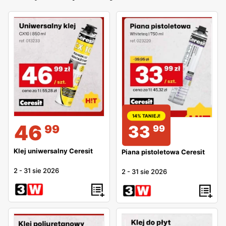
14% TANIEJ!
46
33
99
99
Klej uniwersalny Ceresit
Piana pistoletowa Ceresit
2
-
31 sie 2026
2
-
31 sie 2026