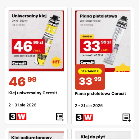
14% TANIEJ!
46
33
99
99
Klej uniwersalny Ceresit
Piana pistoletowa Ceresit
2
-
31 sie 2026
2
-
31 sie 2026