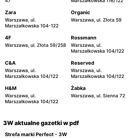
47
Marszałkowska 116/122
46A
Kolbego 19
Zara
Organic
3W
3W
Warszawa, ul.
Warszawa, ul. Złota 59
Poznań, ul. Bałtycka 7
Gdańsk, ul. Trakt Św.
Marszałkowska 104-122
Wojciecha 39
4F
Rossmann
3W
3W
Warszawa, ul. Złota 59/258
Warszawa, ul.
Wrocław, ul. Jana Długosza
Wrocław, ul. Opolska 140
Marszałkowska 104/122
60
C&A
Reserved
3W
3W
Warszawa, ul.
Warszawa, ul.
Bielsko-Biała, ul. Sabały 18
Gdynia, ul. Hutnicza 13
Marszałkowska 104/122
Marszałkowska 104/122
3W
3W
H&M
Żabka
Szaflary, ul. Kolejowa 5
Dzierżoniów, ul. Kilińskiego
Warszawa, ul.
Warszawa, ul. Sienna 72
13
Marszałkowska 104/122
3W aktualne gazetki w pdf
Strefa marki Perfect - 3W