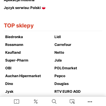
Język serwisu: Polski
TOP sklepy
Biedronka
Lidl
Rossmann
Carrefour
Kaufland
Netto
Super-Pharm
Jula
OBI
POLOmarket
Auchan Hipermarket
Pepco
Dino
Douglas
Jysk
RTV EURO AGD
Action
Media Expert