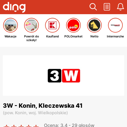
Wakacje
Powrót do
Kaufland
POLOmarket
Netto
Intermarche
szkoły!
3W - Konin, Kleczewska 41
(
pow. Konin,
woj. Wielkopolskie
)
Ocena: 3.4 - 29 głosów