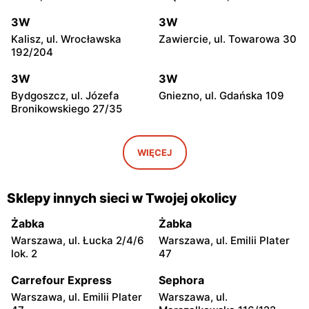
3W
3W
Kalisz, ul. Wrocławska
Zawiercie, ul. Towarowa 30
192/204
3W
3W
Bydgoszcz, ul. Józefa
Gniezno, ul. Gdańska 109
Bronikowskiego 27/35
3W
3W
Gronowo Górne, ul.
Tarnów, ul. Giełdowa 26
WIĘCEJ
Berylowa 6
3W
3W
Sklepy innych sieci w Twojej okolicy
Czeladź, ul. Handlowa 9
Kraków, ul. Biskupińska 4a
Żabka
Żabka
3W
3W
Warszawa, ul. Łucka 2/4/6
Warszawa, ul. Emilii Plater
Rzeszów, ul. 9 Dywizji
Ruda Śląska, ul. Pionierów
lok. 2
47
Piechoty 8
31
Carrefour Express
Sephora
3W
3W
Warszawa, ul. Emilii Plater
Warszawa, ul.
Opole, ul. Budowlanych
Oświęcim, ul. Maksymiliana