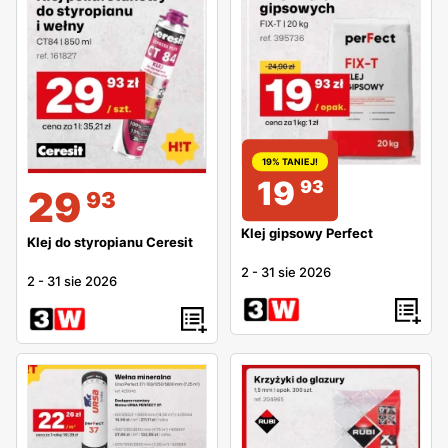
19% TANIEJ!
19
93
29
93
Klej gipsowy Perfect
Klej do styropianu Ceresit
2
-
31 sie 2026
2
-
31 sie 2026