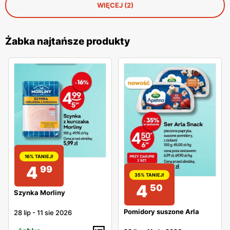
WIĘCEJ (2)
Żabka najtańsze produkty
16% TANIEJ!
4
99
35% TANIEJ!
4
50
Szynka Morliny
Pomidory suszone Arla
28 lip
-
11 sie 2026