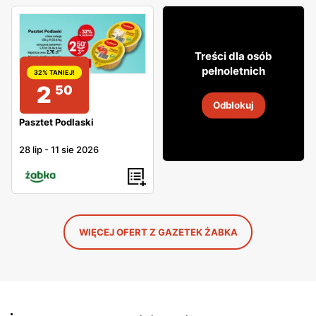
29
Treści dla osób
99
pełnoletnich
32% TANIEJ!
2
50
Wódka Żołądkowa Gorzka
Odblokuj
4
-
18 sie 2026
Pasztet Podlaski
28 lip
-
11 sie 2026
WIĘCEJ OFERT Z GAZETEK ŻABKA