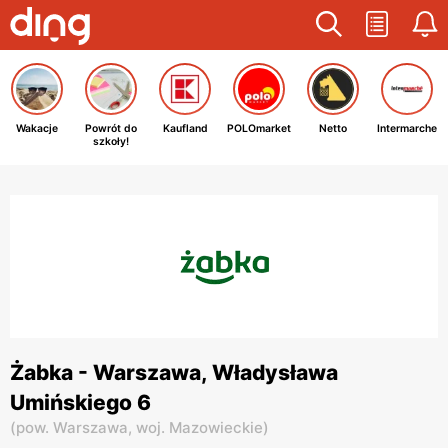
Wakacje
Powrót do
Kaufland
POLOmarket
Netto
Intermarche
szkoły!
Żabka - Warszawa, Władysława
Umińskiego 6
(
pow. Warszawa,
woj. Mazowieckie
)