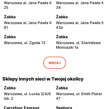
Warszawa al. Jana Pawła II
Warszawa al. Jana Pawła II
25
34
Żabka
Żabka
Warszawa al. Jana Pawła II
Warszawa al. Jana Pawła II
61
43a
Żabka
Żabka
Warszawa, ul. Zgoda 13
Warszawa, ul. Stanisława
Moniuszki 1a
Żabka
Żabka
Warszawa, ul.
Warszawa, ul. Grzybowska
WIĘCEJ
Świętokrzyska 0 Stacja
5
Metra A14
Sklepy innych sieci w Twojej okolicy
Żabka
Żabka
Łódź, ul. Żurawia 14
Warszawa, ul. Żurawia 18
Żabka
Żabka
Warszawa, ul. Łucka 2/4/6
Warszawa, ul. Emilii Plater
Żabka
Żabka
lok. 2
47
Warszawa, ul. Chmielna 35
Warszawa, ul. Chmielna
104
Carrefour Express
Sephora