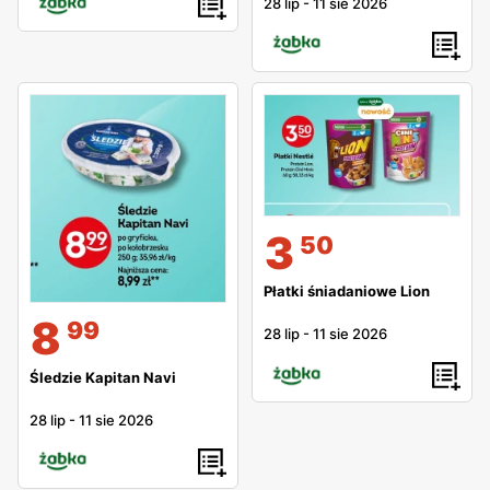
28 lip
-
11 sie 2026
3
50
Płatki śniadaniowe Lion
8
99
28 lip
-
11 sie 2026
Śledzie Kapitan Navi
28 lip
-
11 sie 2026