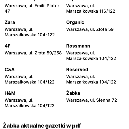
Warszawa, ul. Emilii Plater
Warszawa, ul.
Żabka
Żabka
47
Marszałkowska 116/122
Warszawa, ul. Grzybowska
Warszawa, ul. Złota 69
2
Zara
Organic
Warszawa, ul.
Warszawa, ul. Złota 59
Żabka
Żabka
Marszałkowska 104-122
Warszawa, ul. Tytusa
Warszawa, ul. Chmielna 73
Chałubińskiego 8
4F
Rossmann
Warszawa, ul. Złota 59/258
Warszawa, ul.
Żabka
Żabka
Marszałkowska 104/122
Warszawa, ul. Grzybowska
Warszawa, ul. Krucza 41/43
4
C&A
Reserved
Warszawa, ul.
Warszawa, ul.
Żabka
Żabka
Marszałkowska 104/122
Marszałkowska 104/122
Warszawa, ul. Chmielna 11
Warszawa, ul. Krucza 46
H&M
Żabka
Żabka
Żabka
Warszawa, ul.
Warszawa, ul. Sienna 72
Warszawa, ul. Prosta 2/14
Warszawa, ul. Prosta 51
Marszałkowska 104/122
Żabka aktualne gazetki w pdf