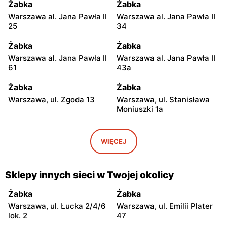
Żabka
Żabka
Warszawa al. Jana Pawła II
Warszawa al. Jana Pawła II
25
34
Żabka
Żabka
Warszawa al. Jana Pawła II
Warszawa al. Jana Pawła II
61
43a
Żabka
Żabka
Warszawa, ul. Zgoda 13
Warszawa, ul. Stanisława
Moniuszki 1a
Żabka
Żabka
Warszawa, ul.
Warszawa, ul. Grzybowska
WIĘCEJ
Świętokrzyska 0 Stacja
5
Metra A14
Sklepy innych sieci w Twojej okolicy
Żabka
Żabka
Łódź, ul. Żurawia 14
Warszawa, ul. Żurawia 18
Żabka
Żabka
Warszawa, ul. Łucka 2/4/6
Warszawa, ul. Emilii Plater
Żabka
Żabka
lok. 2
47
Warszawa, ul. Chmielna 35
Warszawa, ul. Chmielna