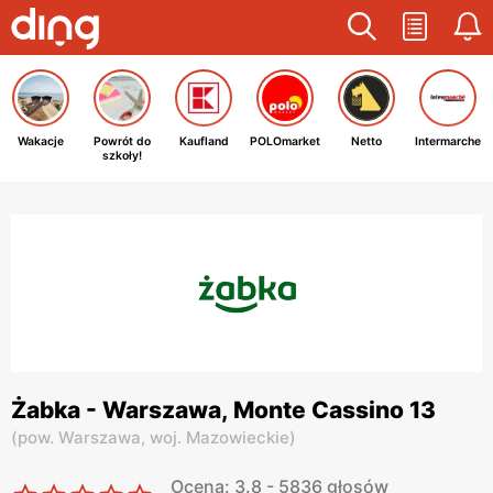
Wakacje
Powrót do
Kaufland
POLOmarket
Netto
Intermarche
szkoły!
Żabka - Warszawa, Monte Cassino 13
(
pow. Warszawa,
woj. Mazowieckie
)
Ocena: 3.8 - 5836 głosów