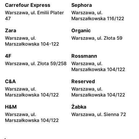
104
Carrefour Express
Sephora
Warszawa, ul. Emilii Plater
Warszawa, ul.
Żabka
Żabka
47
Marszałkowska 116/122
Warszawa, ul. Grzybowska
Warszawa, ul. Złota 69
2
Zara
Organic
Warszawa, ul.
Warszawa, ul. Złota 59
Żabka
Żabka
Marszałkowska 104-122
Warszawa, ul. Tytusa
Warszawa, ul. Chmielna 73
Chałubińskiego 8
4F
Rossmann
Warszawa, ul. Złota 59/258
Warszawa, ul.
Żabka
Żabka
Marszałkowska 104/122
Warszawa, ul. Grzybowska
Warszawa, ul. Krucza 41/43
4
C&A
Reserved
Warszawa, ul.
Warszawa, ul.
Żabka
Żabka
Marszałkowska 104/122
Marszałkowska 104/122
Warszawa, ul. Chmielna 11
Warszawa, ul. Krucza 46
H&M
Żabka
Żabka
Żabka
Warszawa, ul.
Warszawa, ul. Sienna 72
Warszawa, ul. Prosta 2/14
Warszawa, ul. Prosta 51
Marszałkowska 104/122