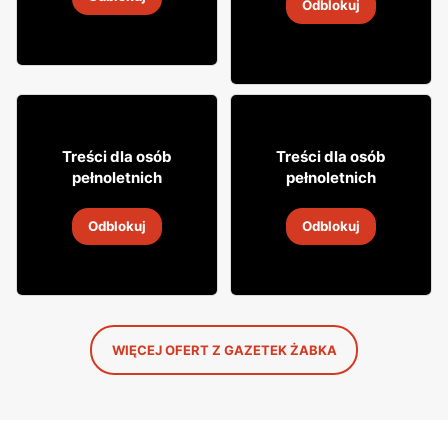
4
-
18 sie 2026
Odblokuj
4
-
18 sie 2026
16
49
99
99
Treści dla osób
Treści dla osób
pełnoletnich
pełnoletnich
Cytrynówka Soplica
Whisky Clan campbell
Odblokuj
Odblokuj
4
-
18 sie 2026
4
-
18 sie 2026
WIĘCEJ OFERT Z GAZETEK ŻABKA