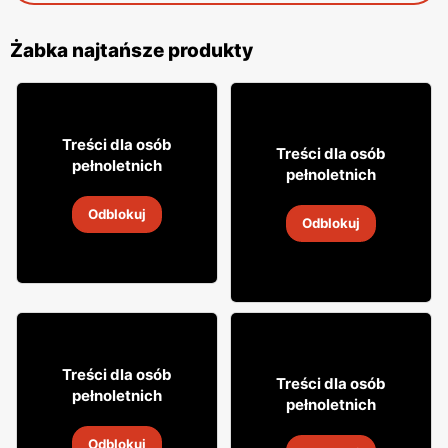
Żabka najtańsze produkty
12% TANIEJ!
49
99
Treści dla osób
8
Treści dla osób
49
pełnoletnich
pełnoletnich
Whisky Grant's
Napój alkoholowy Soplica
Odblokuj
4
-
18 sie 2026
Odblokuj
4
-
18 sie 2026
18% TANIEJ!
7
99
Treści dla osób
31
Treści dla osób
99
pełnoletnich
pełnoletnich
Drink Captain Morgan
Napój alkoholowy Soplica
Odblokuj