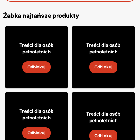
Żabka najtańsze produkty
18% TANIEJ!
16
7
99
99
Treści dla osób
Treści dla osób
pełnoletnich
pełnoletnich
Cytrynówka Soplica
Drink Captain Morgan
Odblokuj
Odblokuj
4
-
18 sie 2026
4
-
18 sie 2026
49
99
Treści dla osób
29
Treści dla osób
99
pełnoletnich
pełnoletnich
Whisky Clan campbell
Wódka Żołądkowa Gorzka
Odblokuj
4
-
18 sie 2026
Odblokuj