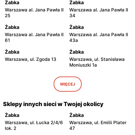
Żabka
Żabka
Warszawa al. Jana Pawła II
Warszawa al. Jana Pawła II
25
34
Żabka
Żabka
Warszawa al. Jana Pawła II
Warszawa al. Jana Pawła II
61
43a
Żabka
Żabka
Warszawa, ul. Zgoda 13
Warszawa, ul. Stanisława
Moniuszki 1a
Żabka
Żabka
Warszawa, ul.
Warszawa, ul. Grzybowska
WIĘCEJ
Świętokrzyska 0 Stacja
5
Metra A14
Sklepy innych sieci w Twojej okolicy
Żabka
Żabka
Łódź, ul. Żurawia 14
Warszawa, ul. Żurawia 18
Żabka
Żabka
Warszawa, ul. Łucka 2/4/6
Warszawa, ul. Emilii Plater
Żabka
Żabka
lok. 2
47
Warszawa, ul. Chmielna 35
Warszawa, ul. Chmielna