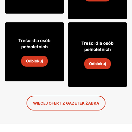
4
-
18 sie 2026
12% TANIEJ!
49
99
Treści dla osób
31
Treści dla osób
99
pełnoletnich
pełnoletnich
Whisky Grant's
Napój alkoholowy Soplica
Odblokuj
4
-
18 sie 2026
Odblokuj
4
-
18 sie 2026
WIĘCEJ OFERT Z GAZETEK ŻABKA