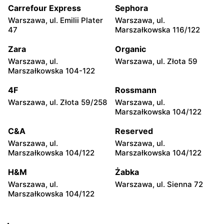
104
Carrefour Express
Sephora
Warszawa, ul. Emilii Plater
Warszawa, ul.
Żabka
Żabka
47
Marszałkowska 116/122
Warszawa, ul. Grzybowska
Warszawa, ul. Złota 69
2
Zara
Organic
Warszawa, ul.
Warszawa, ul. Złota 59
Żabka
Żabka
Marszałkowska 104-122
Warszawa, ul. Tytusa
Warszawa, ul. Chmielna 73
Chałubińskiego 8
4F
Rossmann
Warszawa, ul. Złota 59/258
Warszawa, ul.
Żabka
Żabka
Marszałkowska 104/122
Warszawa, ul. Grzybowska
Warszawa, ul. Krucza 41/43
4
C&A
Reserved
Warszawa, ul.
Warszawa, ul.
Żabka
Żabka
Marszałkowska 104/122
Marszałkowska 104/122
Warszawa, ul. Chmielna 11
Warszawa, ul. Krucza 46
H&M
Żabka
Żabka
Żabka
Warszawa, ul.
Warszawa, ul. Sienna 72
Warszawa, ul. Prosta 2/14
Warszawa, ul. Prosta 51
Marszałkowska 104/122