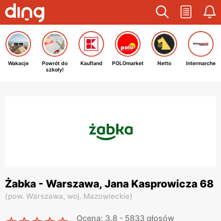
Wakacje
Powrót do
Kaufland
POLOmarket
Netto
Intermarche
szkoły!
Żabka - Warszawa, Jana Kasprowicza 68
(
pow. Warszawa,
woj. Mazowieckie
)
Ocena: 3.8 - 5833 głosów