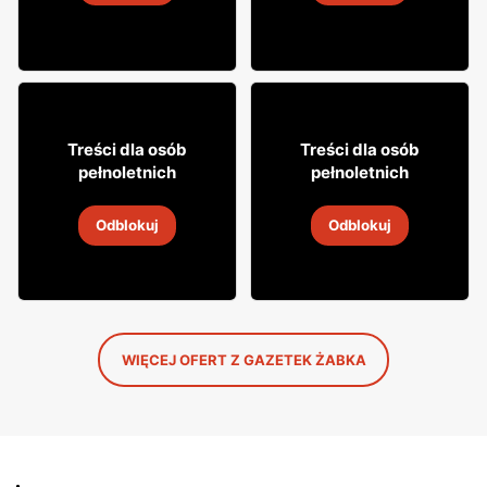
4
-
18 sie 2026
4
-
18 sie 2026
12% TANIEJ!
49
49
99
99
Treści dla osób
Treści dla osób
pełnoletnich
pełnoletnich
Whisky Grant's
Whisky Clan campbell
Odblokuj
Odblokuj
4
-
18 sie 2026
4
-
18 sie 2026
WIĘCEJ OFERT Z GAZETEK ŻABKA