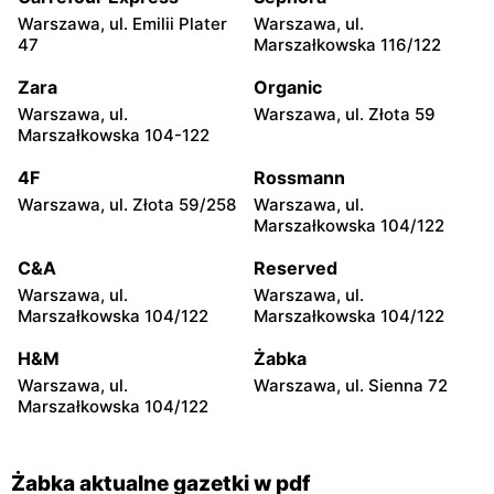
Warszawa, ul. Emilii Plater
Warszawa, ul.
Żabka
Żabka
47
Marszałkowska 116/122
Warszawa, ul. Grzybowska
Warszawa, ul. Złota 69
2
Zara
Organic
Warszawa, ul.
Warszawa, ul. Złota 59
Żabka
Żabka
Marszałkowska 104-122
Warszawa, ul. Tytusa
Warszawa, ul. Chmielna 73
Chałubińskiego 8
4F
Rossmann
Warszawa, ul. Złota 59/258
Warszawa, ul.
Żabka
Żabka
Marszałkowska 104/122
Warszawa, ul. Grzybowska
Warszawa, ul. Krucza 41/43
4
C&A
Reserved
Warszawa, ul.
Warszawa, ul.
Żabka
Żabka
Marszałkowska 104/122
Marszałkowska 104/122
Warszawa, ul. Chmielna 11
Warszawa, ul. Krucza 46
H&M
Żabka
Żabka
Żabka
Warszawa, ul.
Warszawa, ul. Sienna 72
Warszawa, ul. Prosta 2/14
Warszawa, ul. Prosta 51
Marszałkowska 104/122
Żabka aktualne gazetki w pdf