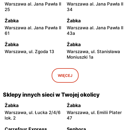
Warszawa al. Jana Pawła II
Warszawa al. Jana Pawła II
25
34
Żabka
Żabka
Warszawa al. Jana Pawła II
Warszawa al. Jana Pawła II
61
43a
Żabka
Żabka
Warszawa, ul. Zgoda 13
Warszawa, ul. Stanisława
Moniuszki 1a
Żabka
Żabka
Warszawa, ul.
Warszawa, ul. Grzybowska
WIĘCEJ
Świętokrzyska 0 Stacja
5
Metra A14
Sklepy innych sieci w Twojej okolicy
Żabka
Żabka
Łódź, ul. Żurawia 14
Warszawa, ul. Żurawia 18
Żabka
Żabka
Warszawa, ul. Łucka 2/4/6
Warszawa, ul. Emilii Plater
Żabka
Żabka
lok. 2
47
Warszawa, ul. Chmielna 35
Warszawa, ul. Chmielna
104
Carrefour Express
Sephora