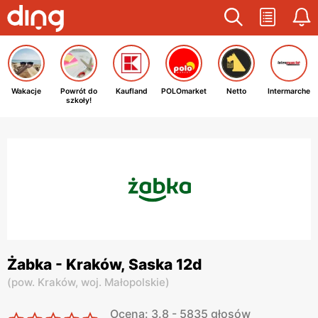
Wakacje
Powrót do
Kaufland
POLOmarket
Netto
Intermarche
szkoły!
Żabka - Kraków, Saska 12d
(
pow. Kraków,
woj. Małopolskie
)
Ocena: 3.8 - 5835 głosów