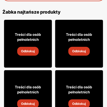
Żabka najtańsze produkty
18% TANIEJ!
16
7
99
99
Treści dla osób
Treści dla osób
pełnoletnich
pełnoletnich
Drink Captain Morgan
Cytrynówka Soplica
Odblokuj
Odblokuj
4
-
18 sie 2026
4
-
18 sie 2026
8
29
Treści dla osób
Treści dla osób
49
99
pełnoletnich
pełnoletnich
Napój alkoholowy Soplica
Wódka Żołądkowa Gorzka
Odblokuj
Odblokuj