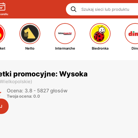
handlu
ket
Netto
Intermarche
Biedronka
Din
etki promocyjne: Wysoka
 Wielkopolskie
)
Ocena: 3.8 - 5827 głosów
Twoja ocena: 0.0
J