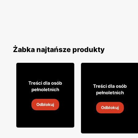
Żabka najtańsze produkty
12% TANIEJ!
49
99
Treści dla osób
49
99
Treści dla osób
pełnoletnich
pełnoletnich
Whisky Grant's
Whisky Clan campbell
Odblokuj
Odblokuj
4
-
18 sie 2026
4
-
18 sie 2026