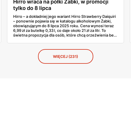
Hirro wraca na półki Żabki, w promocji
tylko do 8 lipca
Hirro – a dokładniej jego wariant Hirro Strawberry Daiquiri
– ponownie pojawia się w katalogu alkoholowym Żabki,
obowiązującym do 8 lipca 2025 roku. Cena wynosi teraz
6,99 zł za butelkę 0,33 l, co daje około 21 zł za litr. To
świetna propozycja dla osób, które chcą orzeźwienia bez
konieczności miksowania – a więc bez zabawy w barze.
Promocja marką Hirro budzi ciekawość, bo choć już była
dostępna w marcu i kwietniu, to powrót takiego hitu
zawsze robi wrażenie. Idealne na letnie dni, szczególnie
WIĘCEJ (231)
kiedy jedno odkręcenie butelki potrafi dać więcej frajdy
niż misternie przygotowany drink.