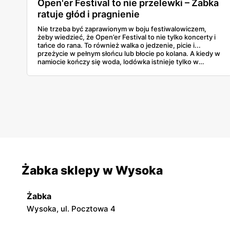
Open'er Festival to nie przelewki – Żabka
ratuje głód i pragnienie
Nie trzeba być zaprawionym w boju festiwalowiczem,
żeby wiedzieć, że Open’er Festival to nie tylko koncerty i
tańce do rana. To również walka o jedzenie, picie i...
przeżycie w pełnym słońcu lub błocie po kolana. A kiedy w
namiocie kończy się woda, lodówka istnieje tylko w
wyobraźni, a głód doskwiera bardziej niż decybele spod
sceny — na pomoc przychodzi stary, dobry znajomy:
Żabka. Sklepy tej sieci są jak oazy w środku muzycznej
pustyni. Blisko, otwarte długo i pełne rzeczy, które
naprawdę mają znaczenie, kiedy człowiek przez pół dnia
nie jadł nic poza paczką chipsów. Bo tu chodzi o
przetrwanie — i wygodę.
Żabka sklepy w Wysoka
Żabka
Wysoka, ul. Pocztowa 4