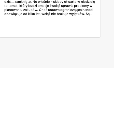
dziś... zamknięte. No właśnie – sklepy otwarte w niedzielę
to temat, który budzi emocje i wciąż sprawia problemy w
planowaniu zakupów. Choć ustawa ograniczająca handel
obowiązuje od kilku lat, wciąż nie brakuje wyjątków. Są
niedziele handlowe, są też sklepy objęte wyłączeniem. A
jak to wygląda w praktyce? Czy mały osiedlowy sklepik
może działać? A co z Żabką czy stacjami benzynowymi? W
tym artykule rozwiewamy wątpliwości i pokazujemy, gdzie
w niedzielę można coś kupić – bez nerwów i krążenia po
mieście.