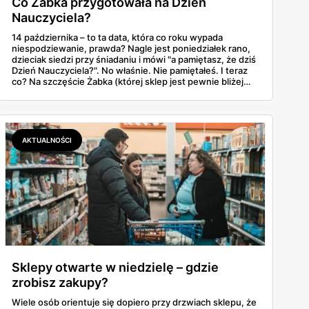
Co Żabka przygotowała na Dzień
Nauczyciela?
14 października – to ta data, która co roku wypada
niespodziewanie, prawda? Nagle jest poniedziałek rano,
dzieciak siedzi przy śniadaniu i mówi "a pamiętasz, że dziś
Dzień Nauczyciela?". No właśnie. Nie pamiętałeś. I teraz
co? Na szczęście Żabka (której sklep jest pewnie bliżej
domu niż lodówka) akurat wypuściła całkiem sensowną
ofertę na tę okazję. Od Kit Kata za 7,50 zł po Ferrero za 33
złote. Sprawdzamy, co warto rzucić do koszyka, zanim
dotrze do ciebie, że znowu zapomniałeś o ważnym dniu.
AKTUALNOŚCI
Sklepy otwarte w niedzielę – gdzie
zrobisz zakupy?
Wiele osób orientuje się dopiero przy drzwiach sklepu, że