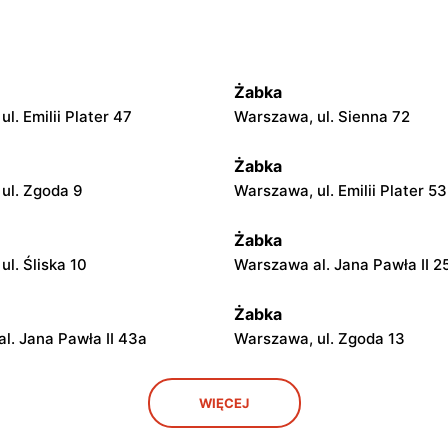
Żabka
l. Emilii Plater 47
Warszawa, ul. Sienna 72
Żabka
ul. Zgoda 9
Warszawa, ul. Emilii Plater 53
Żabka
l. Śliska 10
Warszawa al. Jana Pawła II 2
Żabka
l. Jana Pawła II 43a
Warszawa, ul. Zgoda 13
Żabka
WIĘCEJ
ul. Grzybowska 5
Łódź, ul. Żurawia 14