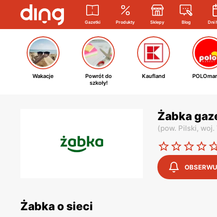
Gazetki
Produkty
Sklepy
Blog
Dni 
Wakacje
Powrót do
Kaufland
POLOmar
szkoły!
Żabka gaz
(
pow. Pilski,
woj.
OBSERWU
Żabka o sieci