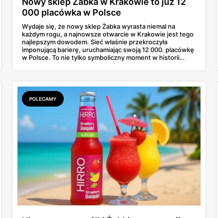
Nowy sklep Żabka w Krakowie to już 12
000 placówka w Polsce
Wydaje się, że nowy sklep Żabka wyrasta niemal na
każdym rogu, a najnowsze otwarcie w Krakowie jest tego
najlepszym dowodem. Sieć właśnie przekroczyła
imponującą barierę, uruchamiając swoją 12 000. placówkę
w Polsce. To nie tylko symboliczny moment w historii
firmy, ale też wyraźny sygnał dla klientów i przyszłych
franczyzobiorców – Żabka przyspiesza i planuje otwierać
ponad tysiąc sklepów rocznie. Co to oznacza w praktyce
dla nas wszystkich?
POLECAMY