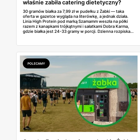
właśnie zabiła catering dietetyczny?
30 gramów białka za 7,99 zł w pudełku z Żabki — taka
oferta w gazetce wygląda na literówkę, a jednak działa.
Linia High Protein pod marką Szamamm weszła na półki
razem z kanapkami trójkątnymi i sałatkami Dobra Karma,
gdzie białka jest 24-33 gramy w porcji. Dzienna rozpiska
na tym składzie wychodzi poniżej 25 zł, podczas gdy
catering dietetyczny zaczyna się od 60. Liczby same
proszą o porównanie — gotowce z rogu ulicy kontra
pudełko od kuriera.
POLECAMY