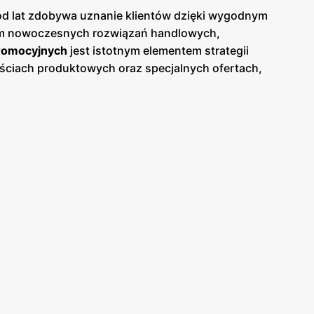
 od lat zdobywa uznanie klientów dzięki wygodnym
m nowoczesnych rozwiązań handlowych,
romocyjnych
jest istotnym elementem strategii
ściach produktowych oraz specjalnych ofertach,
 na bieżąco śledzić atrakcyjne oferty i korzystać z
odziennego użytku oraz produktów impulsowych.
siedli mieszkaniowych, miejsc pracy i głównych
bie oszczędność czasu. Sklepy
Żabka
są
jednym miejscu. Przemyślane układy wnętrz oraz
nia, takie jak aplikacja mobilna, która umożliwia
zając nowe produkty oraz regularnie aktualizując
jakości produktów. Dzięki temu, klienci mogą liczyć
h
gazetkach promocyjnych
. Marka
Żabka
angażuje
raz promowanie zrównoważonego rozwoju. Dzięki
dowiska.