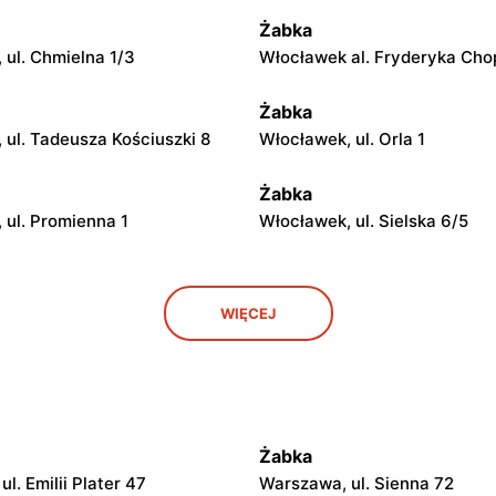
Żabka
 ul. Chmielna 1/3
Włocławek al. Fryderyka Cho
Żabka
 ul. Tadeusza Kościuszki 8
Włocławek, ul. Orla 1
Żabka
 ul. Promienna 1
Włocławek, ul. Sielska 6/5
Żabka
WIĘCEJ
 ul. Żurawia 18
Włocławek, ul. Żytnia 74
Żabka
 ul. Romualda Traugutta 26
Włocławek, ul. Kaliska 77 i 77
Żabka
Żabka
l. Emilii Plater 47
Warszawa, ul. Sienna 72