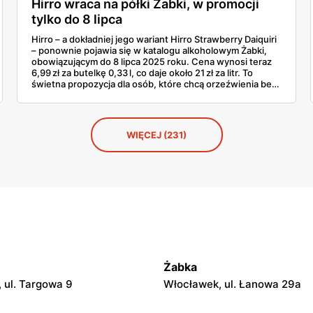
Hirro wraca na półki Żabki, w promocji
tylko do 8 lipca
Hirro – a dokładniej jego wariant Hirro Strawberry Daiquiri
– ponownie pojawia się w katalogu alkoholowym Żabki,
obowiązującym do 8 lipca 2025 roku. Cena wynosi teraz
6,99 zł za butelkę 0,33 l, co daje około 21 zł za litr. To
świetna propozycja dla osób, które chcą orzeźwienia bez
konieczności miksowania – a więc bez zabawy w barze.
Promocja marką Hirro budzi ciekawość, bo choć już była
dostępna w marcu i kwietniu, to powrót takiego hitu
zawsze robi wrażenie. Idealne na letnie dni, szczególnie
WIĘCEJ (231)
kiedy jedno odkręcenie butelki potrafi dać więcej frajdy
niż misternie przygotowany drink.
Żabka
 ul. Targowa 9
Włocławek, ul. Łanowa 29a