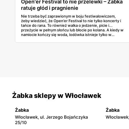
Open'er Festival to nie przelewki – Żabka
ratuje głód i pragnienie
Nie trzeba być zaprawionym w boju festiwalowiczem,
żeby wiedzieć, że Open’er Festival to nie tylko koncerty i
tańce do rana. To również walka o jedzenie, picie i...
przeżycie w pełnym słońcu lub błocie po kolana. A kiedy w
namiocie kończy się woda, lodówka istnieje tylko w
wyobraźni, a głód doskwiera bardziej niż decybele spod
sceny — na pomoc przychodzi stary, dobry znajomy:
Żabka. Sklepy tej sieci są jak oazy w środku muzycznej
pustyni. Blisko, otwarte długo i pełne rzeczy, które
naprawdę mają znaczenie, kiedy człowiek przez pół dnia
nie jadł nic poza paczką chipsów. Bo tu chodzi o
przetrwanie — i wygodę.
Żabka sklepy w Włocławek
Żabka
Żabka
Włocławek, ul. Jerzego Bojańczyka
Włocławek,
25/10