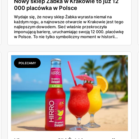
Nowy sklep Żabka w Krakowie to już 12
000 placówka w Polsce
Wydaje się, że nowy sklep Żabka wyrasta niemal na
każdym rogu, a najnowsze otwarcie w Krakowie jest tego
najlepszym dowodem. Sieć właśnie przekroczyła
imponującą barierę, uruchamiając swoją 12 000. placówkę
w Polsce. To nie tylko symboliczny moment w historii
firmy, ale też wyraźny sygnał dla klientów i przyszłych
franczyzobiorców – Żabka przyspiesza i planuje otwierać
ponad tysiąc sklepów rocznie. Co to oznacza w praktyce
dla nas wszystkich?
POLECAMY