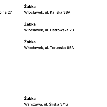
Żabka
pina 27
Włocławek, ul. Kaliska 38A
Żabka
Włocławek, ul. Ostrowska 23
Żabka
Włocławek, ul. Toruńska 95A
Żabka
Włocławek, ul. Władysława Nowcy 40
Żabka
A
Włocławek, ul. Św. Antoniego 44/46A
Żabka
Żabka
Warszawa, ul. Śliska 3/1u