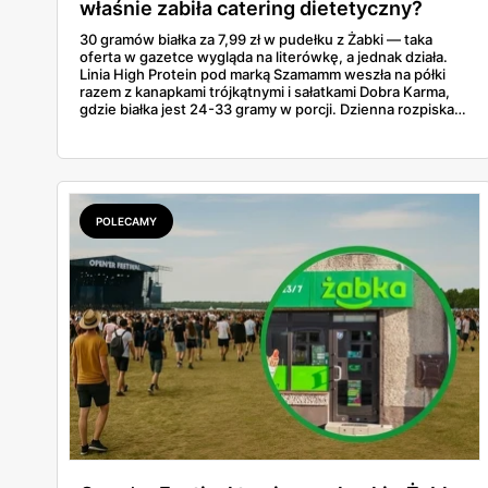
właśnie zabiła catering dietetyczny?
30 gramów białka za 7,99 zł w pudełku z Żabki — taka
oferta w gazetce wygląda na literówkę, a jednak działa.
Linia High Protein pod marką Szamamm weszła na półki
razem z kanapkami trójkątnymi i sałatkami Dobra Karma,
gdzie białka jest 24-33 gramy w porcji. Dzienna rozpiska
na tym składzie wychodzi poniżej 25 zł, podczas gdy
catering dietetyczny zaczyna się od 60. Liczby same
proszą o porównanie — gotowce z rogu ulicy kontra
pudełko od kuriera.
POLECAMY