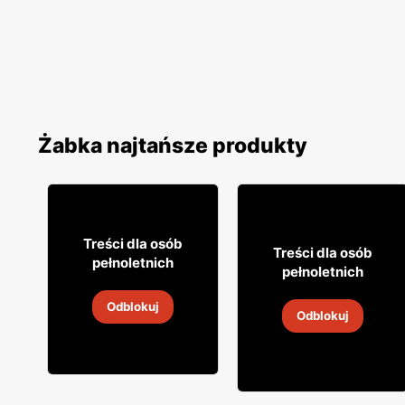
Żabka najtańsze produkty
12% TANIEJ!
49
99
Treści dla osób
49
99
Treści dla osób
pełnoletnich
pełnoletnich
Whisky Grant's
Whisky Clan campbell
Odblokuj
Odblokuj
4
-
18 sie 2026
4
-
18 sie 2026