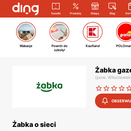
Gazetki
Produkty
Sklepy
Blog
Dni 
Wakacje
Powrót do
Kaufland
POLOmar
szkoły!
Żabka gaz
(
pow. Włocławek
OBSERWU
Żabka o sieci