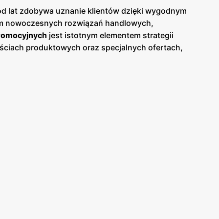
 od lat zdobywa uznanie klientów dzięki wygodnym
m nowoczesnych rozwiązań handlowych,
romocyjnych
jest istotnym elementem strategii
ściach produktowych oraz specjalnych ofertach,
 na bieżąco śledzić atrakcyjne oferty i korzystać z
odziennego użytku oraz produktów impulsowych.
siedli mieszkaniowych, miejsc pracy i głównych
bie oszczędność czasu. Sklepy
Żabka
są
jednym miejscu. Przemyślane układy wnętrz oraz
nia, takie jak aplikacja mobilna, która umożliwia
zając nowe produkty oraz regularnie aktualizując
jakości produktów. Dzięki temu, klienci mogą liczyć
h
gazetkach promocyjnych
. Marka
Żabka
angażuje
raz promowanie zrównoważonego rozwoju. Dzięki
dowiska.