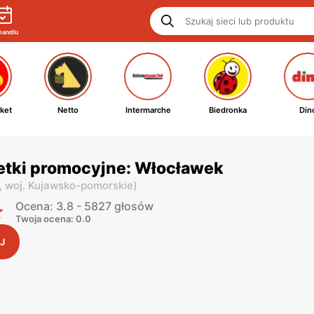
handlu
ket
Netto
Intermarche
Biedronka
Din
etki promocyjne: Włocławek
,
woj. Kujawsko-pomorskie
)
Ocena: 3.8 - 5827 głosów
Twoja ocena: 0.0
J