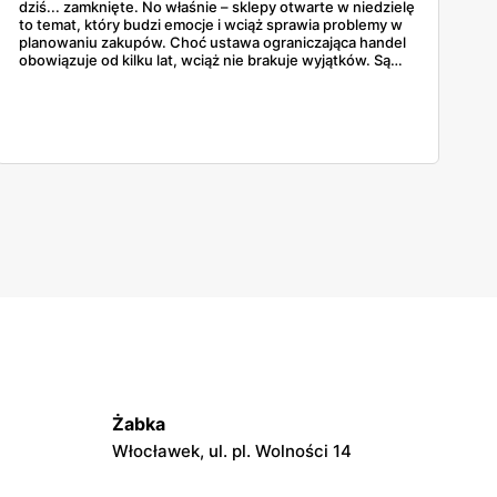
dziś... zamknięte. No właśnie – sklepy otwarte w niedzielę
to temat, który budzi emocje i wciąż sprawia problemy w
planowaniu zakupów. Choć ustawa ograniczająca handel
obowiązuje od kilku lat, wciąż nie brakuje wyjątków. Są
niedziele handlowe, są też sklepy objęte wyłączeniem. A
jak to wygląda w praktyce? Czy mały osiedlowy sklepik
może działać? A co z Żabką czy stacjami benzynowymi? W
tym artykule rozwiewamy wątpliwości i pokazujemy, gdzie
w niedzielę można coś kupić – bez nerwów i krążenia po
mieście.
Żabka
Włocławek, ul. pl. Wolności 14