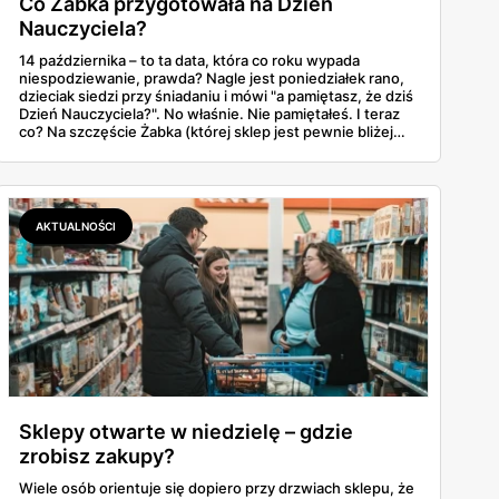
Co Żabka przygotowała na Dzień
Nauczyciela?
14 października – to ta data, która co roku wypada
niespodziewanie, prawda? Nagle jest poniedziałek rano,
dzieciak siedzi przy śniadaniu i mówi "a pamiętasz, że dziś
Dzień Nauczyciela?". No właśnie. Nie pamiętałeś. I teraz
co? Na szczęście Żabka (której sklep jest pewnie bliżej
domu niż lodówka) akurat wypuściła całkiem sensowną
ofertę na tę okazję. Od Kit Kata za 7,50 zł po Ferrero za 33
złote. Sprawdzamy, co warto rzucić do koszyka, zanim
dotrze do ciebie, że znowu zapomniałeś o ważnym dniu.
AKTUALNOŚCI
Sklepy otwarte w niedzielę – gdzie
zrobisz zakupy?
Wiele osób orientuje się dopiero przy drzwiach sklepu, że