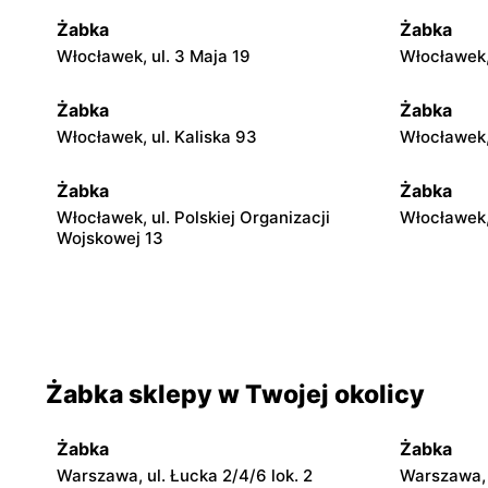
Żabka
Żabka
Włocławek, ul. 3 Maja 19
Włocławek,
Żabka
Żabka
Włocławek, ul. Kaliska 93
Włocławek,
Żabka
Żabka
Włocławek, ul. Polskiej Organizacji
Włocławek,
Wojskowej 13
Żabka
Żabka
Włocławek, ul. Stanisława
Włocławek,
Zagajewskiego 18
Żabka sklepy w Twojej okolicy
Żabka
Żabka
Włocławek, ul. Promienna 7
Włocławek,
Żabka
Żabka
Żabka
Żabka
Warszawa, ul. Łucka 2/4/6 lok. 2
Warszawa, u