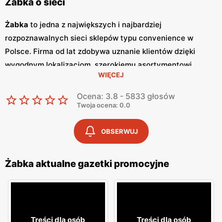
Żabka o sieci
Żabka
to jedna z największych i najbardziej
rozpoznawalnych sieci sklepów typu convenience w
Polsce. Firma od lat zdobywa uznanie klientów dzięki
wygodnym lokalizacjom, szerokiemu asortymentowi
WIĘCEJ
produktów oraz szybkim i wygodnym zakupom.
Żabka
jest
synonimem nowoczesnych rozwiązań handlowych,
Ocena: 3.8 - 5833 głosów
dostosowanych do dynamicznego trybu życia
Twoja ocena: 0.0
współczesnych konsumentów. Regularne wydawanie
gazetek promocyjnych
jest istotnym elementem strategii
OBSERWUJ
marketingowej
Żabka
. Te kolorowe broszury dostarczają
klientom informacji o najnowszych
promocjach
,
Żabka aktualne gazetki promocyjne
nowościach produktowych oraz specjalnych ofertach,
które często obejmują
niskie ceny
na wybrane artykuły.
Gazetki
te są wydawane co tydzień, co pozwala klientom
na bieżąco śledzić atrakcyjne oferty i korzystać z licznych
Treści dla osób
Treści dla osób