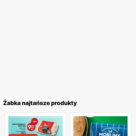
produkty oraz regularnie aktualizując
promocje
. Sieć
stawia na współpracę z lokalnymi dostawcami, co pozwala
na dostarczanie świeżych i wysokiej jakości produktów.
Dzięki temu, klienci mogą liczyć na różnorodność
asortymentu oraz atrakcyjne ceny, które dodatkowo są
promowane w regularnie wydawanych
gazetkach
promocyjnych
. Marka
Żabka
angażuje się również w
działania proekologiczne, wprowadzając inicjatywy
mające na celu redukcję zużycia plastiku oraz promowanie
zrównoważonego rozwoju. Dzięki temu, klienci mogą
dokonywać świadomych wyborów zakupowych,
wspierając działania na rzecz ochrony środowiska.
Żabka najtańsze produkty