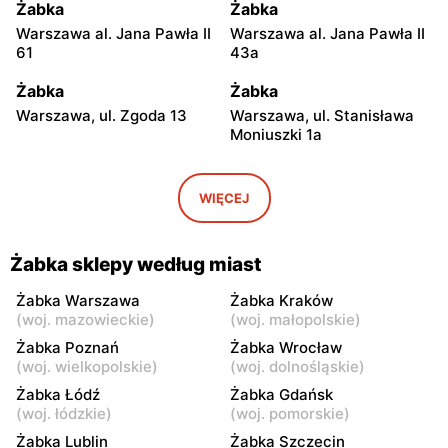
Żabka
Żabka
Warszawa al. Jana Pawła II
Warszawa al. Jana Pawła II
61
43a
Żabka
Żabka
Warszawa, ul. Zgoda 13
Warszawa, ul. Stanisława
Moniuszki 1a
Żabka
Żabka
Warszawa, ul.
Warszawa, ul. Grzybowska
WIĘCEJ
Świętokrzyska 0 Stacja
5
Metra A14
Żabka sklepy według miast
Żabka
Żabka
Łódź, ul. Żurawia 14
Warszawa, ul. Żurawia 18
Żabka Warszawa
Żabka Kraków
(
woj. mazowieckie
)
(
woj. małopolskie
)
Żabka
Żabka
Żabka Poznań
Żabka Wrocław
Warszawa, ul. Chmielna 35
Warszawa, ul. Chmielna
(
woj. wielkopolskie
)
(
woj. dolnośląskie
)
104
Żabka Łódź
Żabka Gdańsk
(
woj. łódzkie
)
(
woj. pomorskie
)
Żabka
Żabka
Żabka Lublin
Żabka Szczecin
Warszawa, ul. Grzybowska
Warszawa, ul. Złota 69