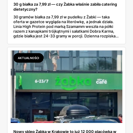
30 g białka za 7,99 zł — czy Żabka właśnie zabiła catering
dietetyczny?
30 gramów białka za 7,99 zł w pudełku z Żabki — taka
oferta w gazetce wygląda na literówkę, a jednak działa.
Linia High Protein pod marką Szamamm weszła na półki
razem z kanapkami trójkątnymi i sałatkami Dobra Karma,
gdzie białka jest 24-33 gramy w porcji. Dzienna rozpiska
na tym składzie wychodzi poniżej 25 zł, podczas gdy
catering dietetyczny zaczyna się od 60. Liczby same
proszą o porównanie — gotowce z rogu ulicy kontra
pudełko od kuriera.
AKTUALNOŚCI
Nowy sklep Żabka w Krakowie to już 12 000 placówka w