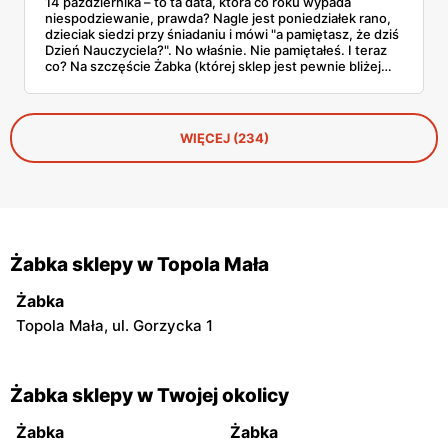
14 października – to ta data, która co roku wypada
niespodziewanie, prawda? Nagle jest poniedziałek rano,
dzieciak siedzi przy śniadaniu i mówi "a pamiętasz, że dziś
Dzień Nauczyciela?". No właśnie. Nie pamiętałeś. I teraz
co? Na szczęście Żabka (której sklep jest pewnie bliżej
domu niż lodówka) akurat wypuściła całkiem sensowną
ofertę na tę okazję. Od Kit Kata za 7,50 zł po Ferrero za 33
złote. Sprawdzamy, co warto rzucić do koszyka, zanim
dotrze do ciebie, że znowu zapomniałeś o ważnym dniu.
WIĘCEJ (234)
Żabka sklepy w Topola Mała
Żabka
Topola Mała, ul. Gorzycka 1
Żabka sklepy w Twojej okolicy
Żabka
Żabka