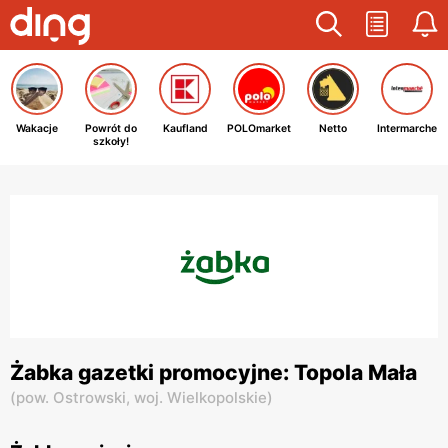
Wakacje
Powrót do
Kaufland
POLOmarket
Netto
Intermarche
szkoły!
Żabka gazetki promocyjne: Topola Mała
(
pow. Ostrowski,
woj. Wielkopolskie
)