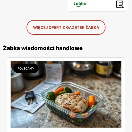
WIĘCEJ OFERT Z GAZETEK ŻABKA
Żabka wiadomości handlowe
POLECAMY