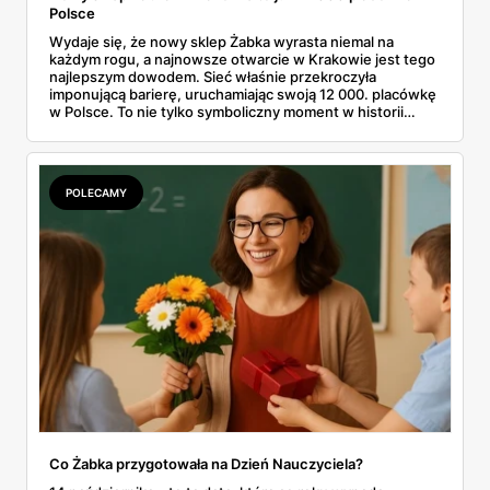
Polsce
Wydaje się, że nowy sklep Żabka wyrasta niemal na
każdym rogu, a najnowsze otwarcie w Krakowie jest tego
najlepszym dowodem. Sieć właśnie przekroczyła
imponującą barierę, uruchamiając swoją 12 000. placówkę
w Polsce. To nie tylko symboliczny moment w historii
firmy, ale też wyraźny sygnał dla klientów i przyszłych
franczyzobiorców – Żabka przyspiesza i planuje otwierać
ponad tysiąc sklepów rocznie. Co to oznacza w praktyce
dla nas wszystkich?
POLECAMY
Co Żabka przygotowała na Dzień Nauczyciela?