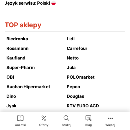
Język serwisu: Polski
TOP sklepy
Biedronka
Lidl
Rossmann
Carrefour
Kaufland
Netto
Super-Pharm
Jula
OBI
POLOmarket
Auchan Hipermarket
Pepco
Dino
Douglas
Jysk
RTV EURO AGD
Action
Media Expert
Deichmann
Media Markt
Gazetki
Oferty
Szukaj
Blog
Więcej