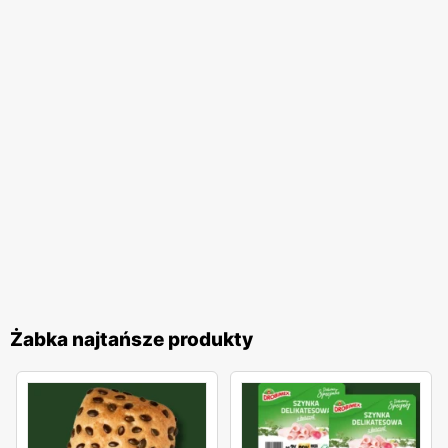
produkty oraz regularnie aktualizując
promocje
. Sieć
stawia na współpracę z lokalnymi dostawcami, co pozwala
na dostarczanie świeżych i wysokiej jakości produktów.
Dzięki temu, klienci mogą liczyć na różnorodność
asortymentu oraz atrakcyjne ceny, które dodatkowo są
promowane w regularnie wydawanych
gazetkach
promocyjnych
. Marka
Żabka
angażuje się również w
działania proekologiczne, wprowadzając inicjatywy
mające na celu redukcję zużycia plastiku oraz promowanie
zrównoważonego rozwoju. Dzięki temu, klienci mogą
dokonywać świadomych wyborów zakupowych,
wspierając działania na rzecz ochrony środowiska.
Żabka najtańsze produkty