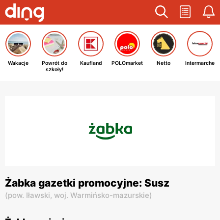
Wakacje
Powrót do
Kaufland
POLOmarket
Netto
Intermarche
szkoły!
Żabka gazetki promocyjne: Susz
(
pow. Iławski,
woj. Warmińsko-mazurskie
)