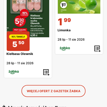
1
99
Limonka
15% TANIEJ!
28 lip
-
11 sie 2026
5
50
Kiełbasa Olewnik
28 lip
-
11 sie 2026
WIĘCEJ OFERT Z GAZETEK ŻABKA