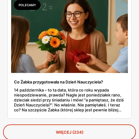
dla nas wszystkich?
POLECAMY
Co Żabka przygotowała na Dzień Nauczyciela?
14 października – to ta data, która co roku wypada
niespodziewanie, prawda? Nagle jest poniedziałek rano,
dzieciak siedzi przy śniadaniu i mówi "a pamiętasz, że dziś
Dzień Nauczyciela?". No właśnie. Nie pamiętałeś. I teraz
co? Na szczęście Żabka (której sklep jest pewnie bliżej
domu niż lodówka) akurat wypuściła całkiem sensowną
ofertę na tę okazję. Od Kit Kata za 7,50 zł po Ferrero za 33
złote. Sprawdzamy, co warto rzucić do koszyka, zanim
dotrze do ciebie, że znowu zapomniałeś o ważnym dniu.
WIĘCEJ (234)