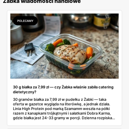
Żabka wiadomości handlowe
POLECAMY
30 g białka za 7,99 zł — czy Żabka właśnie zabiła catering
dietetyczny?
30 gramów białka za 7,99 zł w pudełku z Żabki — taka
oferta w gazetce wygląda na literówkę, a jednak działa.
Linia High Protein pod marką Szamamm weszła na półki
razem z kanapkami trójkątnymi i sałatkami Dobra Karma,
gdzie białka jest 24-33 gramy w porcji. Dzienna rozpiska
na tym składzie wychodzi poniżej 25 zł, podczas gdy
catering dietetyczny zaczyna się od 60. Liczby same