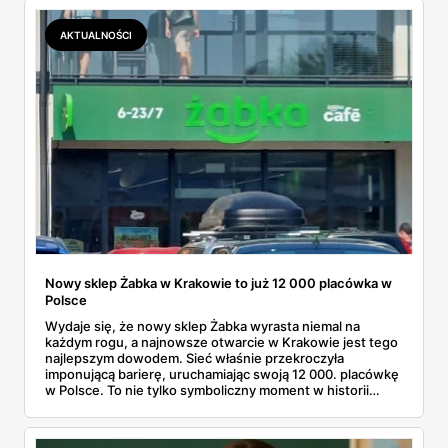
proszą o porównanie — gotowce z rogu ulicy kontra
pudełko od kuriera.
AKTUALNOŚCI
Nowy sklep Żabka w Krakowie to już 12 000 placówka w
Polsce
Wydaje się, że nowy sklep Żabka wyrasta niemal na
każdym rogu, a najnowsze otwarcie w Krakowie jest tego
najlepszym dowodem. Sieć właśnie przekroczyła
imponującą barierę, uruchamiając swoją 12 000. placówkę
w Polsce. To nie tylko symboliczny moment w historii
firmy, ale też wyraźny sygnał dla klientów i przyszłych
franczyzobiorców – Żabka przyspiesza i planuje otwierać
ponad tysiąc sklepów rocznie. Co to oznacza w praktyce