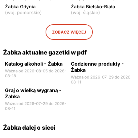
4
Żabka Gdynia
Żabka Bielsko-Biała
(
woj. pomorskie
)
(
woj. śląskie
)
Żabka
Żabka
Warszawa, ul. Chmielna 11
Warszawa, ul. Krucza 46
ZOBACZ WIĘCEJ
Żabka
Żabka
Warszawa, ul. Prosta 2/14
Warszawa, ul. Prosta 51
Żabka aktualne gazetki w pdf
Katalog alkoholi - Żabka
Codzienne produkty -
Żabka
Ważna od 2026-08-05 do 2026-
08-18
Ważna od 2026-07-29 do 2026-
08-11
Graj o wielką wygraną -
Żabka
Ważna od 2026-07-29 do 2026-
08-11
Żabka dalej o sieci