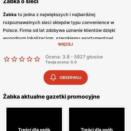
Żabka o sieci
Żabka
to jedna z największych i najbardziej
rozpoznawalnych sieci sklepów typu convenience w
Polsce. Firma od lat zdobywa uznanie klientów dzięki
wygodnym lokalizacjom, szerokiemu asortymentowi
WIĘCEJ
produktów oraz szybkim i wygodnym zakupom.
Żabka
jest
synonimem nowoczesnych rozwiązań handlowych,
Ocena: 3.8 - 5827 głosów
dostosowanych do dynamicznego trybu życia
Twoja ocena: 0.0
współczesnych konsumentów. Regularne wydawanie
gazetek promocyjnych
jest istotnym elementem strategii
OBSERWUJ
marketingowej
Żabka
. Te kolorowe broszury dostarczają
klientom informacji o najnowszych
promocjach
,
Żabka aktualne gazetki promocyjne
nowościach produktowych oraz specjalnych ofertach,
które często obejmują
niskie ceny
na wybrane artykuły.
Gazetki
te są wydawane co tydzień, co pozwala klientom
na bieżąco śledzić atrakcyjne oferty i korzystać z licznych
Treści dla osób
Treści dla osób