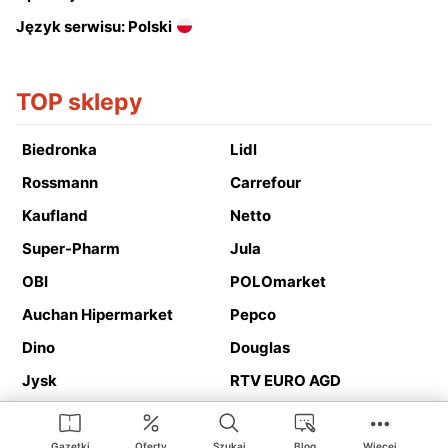
Język serwisu: Polski
TOP sklepy
Biedronka
Lidl
Rossmann
Carrefour
Kaufland
Netto
Super-Pharm
Jula
OBI
POLOmarket
Auchan Hipermarket
Pepco
Dino
Douglas
Jysk
RTV EURO AGD
Action
Media Expert
Deichmann
Media Markt
Gazetki
Oferty
Szukaj
Blog
Więcej