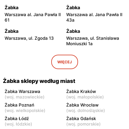
Żabka
Żabka
Warszawa al. Jana Pawła II
Warszawa al. Jana Pawła II
61
43a
Żabka
Żabka
Warszawa, ul. Zgoda 13
Warszawa, ul. Stanisława
Moniuszki 1a
Żabka
Żabka
Warszawa, ul.
Warszawa, ul. Grzybowska
WIĘCEJ
Świętokrzyska 0 Stacja
5
Metra A14
Żabka sklepy według miast
Żabka
Żabka
Łódź, ul. Żurawia 14
Warszawa, ul. Żurawia 18
Żabka Warszawa
Żabka Kraków
(
woj. mazowieckie
)
(
woj. małopolskie
)
Żabka
Żabka
Żabka Poznań
Żabka Wrocław
Warszawa, ul. Chmielna 35
Warszawa, ul. Chmielna
(
woj. wielkopolskie
)
(
woj. dolnośląskie
)
104
Żabka Łódź
Żabka Gdańsk
(
woj. łódzkie
)
(
woj. pomorskie
)
Żabka
Żabka