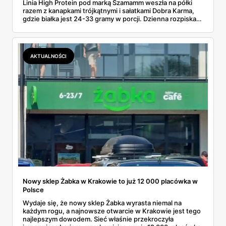
Linia High Protein pod marką Szamamm weszła na półki
razem z kanapkami trójkątnymi i sałatkami Dobra Karma,
gdzie białka jest 24-33 gramy w porcji. Dzienna rozpiska
na tym składzie wychodzi poniżej 25 zł, podczas gdy
catering dietetyczny zaczyna się od 60. Liczby same
proszą o porównanie — gotowce z rogu ulicy kontra
pudełko od kuriera.
AKTUALNOŚCI
Nowy sklep Żabka w Krakowie to już 12 000 placówka w
Polsce
Wydaje się, że nowy sklep Żabka wyrasta niemal na
każdym rogu, a najnowsze otwarcie w Krakowie jest tego
najlepszym dowodem. Sieć właśnie przekroczyła