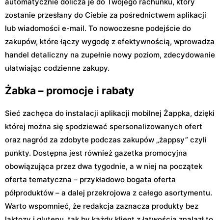
automatycznie dolicza je do Twojego rachunku, który
zostanie przesłany do Ciebie za pośrednictwem aplikacji
lub wiadomości e-mail. To nowoczesne podejście do
zakupów, które łączy wygodę z efektywnością, wprowadza
handel detaliczny na zupełnie nowy poziom, zdecydowanie
ułatwiając codzienne zakupy.
Żabka – promocje i rabaty
Sieć zachęca do instalacji aplikacji mobilnej Żappka, dzięki
której można się spodziewać spersonalizowanych ofert
oraz nagród za zdobyte podczas zakupów „żappsy” czyli
punkty. Dostępna jest również gazetka promocyjna
obowiązująca przez dwa tygodnie, a w niej na początek
oferta tematyczna – przykładowo bogata oferta
półproduktów – a dalej przekrojowa z całego asortymentu.
Warto wspomnieć, że redakcja zaznacza produkty bez
laktozy i glutenu, tak by każdy klient z łatwością znalazł to,