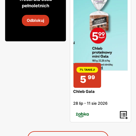
49
pełnoletnich
Whisky Clan campbell
Odblokuj
4
-
18 sie 2026
7% TANIEJ!
5
99
Chleb Gala
28 lip
-
11 sie 2026