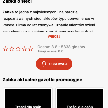
Żabka o sieci
Żabka
to jedna z największych i najbardziej
rozpoznawalnych sieci sklepów typu convenience w
Polsce. Firma od lat zdobywa uznanie klientów dzięki
wygodnym lokalizacjom, szerokiemu asortymentowi
WIĘCEJ
produktów oraz szybkim i wygodnym zakupom.
Żabka
jest
synonimem nowoczesnych rozwiązań handlowych,
Ocena: 3.8 - 5838 głosów
dostosowanych do dynamicznego trybu życia
Twoja ocena: 0.0
współczesnych konsumentów. Regularne wydawanie
gazetek promocyjnych
jest istotnym elementem strategii
OBSERWUJ
marketingowej
Żabka
. Te kolorowe broszury dostarczają
klientom informacji o najnowszych
promocjach
,
Żabka aktualne gazetki promocyjne
nowościach produktowych oraz specjalnych ofertach,
które często obejmują
niskie ceny
na wybrane artykuły.
Gazetki
te są wydawane co tydzień, co pozwala klientom
na bieżąco śledzić atrakcyjne oferty i korzystać z licznych
Treści dla osób
Treści dla osób