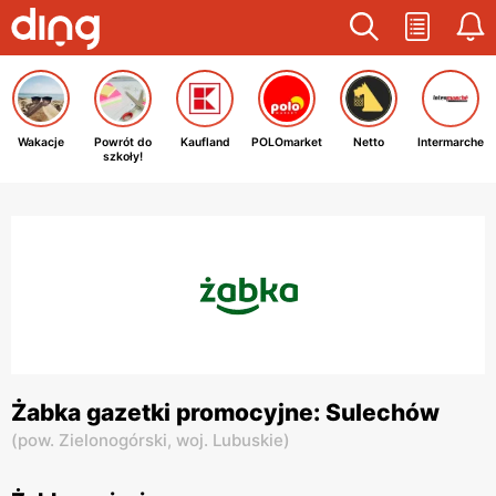
Wakacje
Powrót do
Kaufland
POLOmarket
Netto
Intermarche
szkoły!
Żabka gazetki promocyjne: Sulechów
(
pow. Zielonogórski,
woj. Lubuskie
)