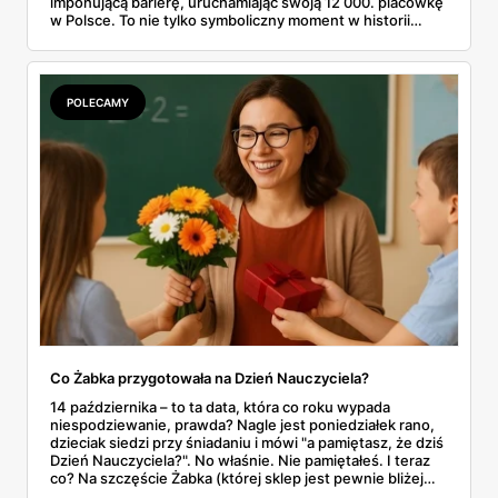
imponującą barierę, uruchamiając swoją 12 000. placówkę
w Polsce. To nie tylko symboliczny moment w historii
firmy, ale też wyraźny sygnał dla klientów i przyszłych
franczyzobiorców – Żabka przyspiesza i planuje otwierać
ponad tysiąc sklepów rocznie. Co to oznacza w praktyce
dla nas wszystkich?
POLECAMY
Co Żabka przygotowała na Dzień Nauczyciela?
14 października – to ta data, która co roku wypada
niespodziewanie, prawda? Nagle jest poniedziałek rano,
dzieciak siedzi przy śniadaniu i mówi "a pamiętasz, że dziś
Dzień Nauczyciela?". No właśnie. Nie pamiętałeś. I teraz
co? Na szczęście Żabka (której sklep jest pewnie bliżej
domu niż lodówka) akurat wypuściła całkiem sensowną