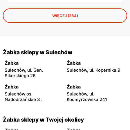
ofertę na tę okazję. Od Kit Kata za 7,50 zł po Ferrero za 33
złote. Sprawdzamy, co warto rzucić do koszyka, zanim
dotrze do ciebie, że znowu zapomniałeś o ważnym dniu.
WIĘCEJ (234)
Żabka sklepy w Sulechów
Żabka
Żabka
Sulechów, ul. Gen.
Sulechów, ul. Kopernika 9
Sikorskiego 26
Żabka
Żabka
Sulechów os.
Sulechów, ul.
Nadodrzańskie 3 .
Kocmyrzowska 241
Żabka sklepy w Twojej okolicy