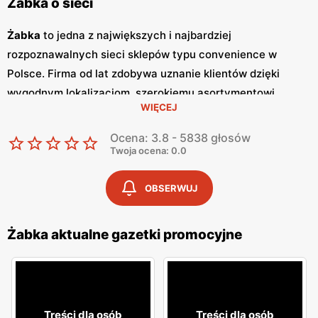
Żabka o sieci
Żabka
to jedna z największych i najbardziej
rozpoznawalnych sieci sklepów typu convenience w
Polsce. Firma od lat zdobywa uznanie klientów dzięki
wygodnym lokalizacjom, szerokiemu asortymentowi
WIĘCEJ
produktów oraz szybkim i wygodnym zakupom.
Żabka
jest
synonimem nowoczesnych rozwiązań handlowych,
Ocena: 3.8 - 5838 głosów
dostosowanych do dynamicznego trybu życia
Twoja ocena: 0.0
współczesnych konsumentów. Regularne wydawanie
gazetek promocyjnych
jest istotnym elementem strategii
OBSERWUJ
marketingowej
Żabka
. Te kolorowe broszury dostarczają
klientom informacji o najnowszych
promocjach
,
Żabka aktualne gazetki promocyjne
nowościach produktowych oraz specjalnych ofertach,
które często obejmują
niskie ceny
na wybrane artykuły.
Gazetki
te są wydawane co tydzień, co pozwala klientom
na bieżąco śledzić atrakcyjne oferty i korzystać z licznych
Treści dla osób
Treści dla osób