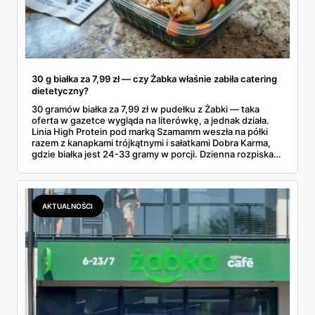
30 g białka za 7,99 zł — czy Żabka właśnie zabiła catering
dietetyczny?
30 gramów białka za 7,99 zł w pudełku z Żabki — taka
oferta w gazetce wygląda na literówkę, a jednak działa.
Linia High Protein pod marką Szamamm weszła na półki
razem z kanapkami trójkątnymi i sałatkami Dobra Karma,
gdzie białka jest 24-33 gramy w porcji. Dzienna rozpiska
na tym składzie wychodzi poniżej 25 zł, podczas gdy
catering dietetyczny zaczyna się od 60. Liczby same
proszą o porównanie — gotowce z rogu ulicy kontra
pudełko od kuriera.
AKTUALNOŚCI