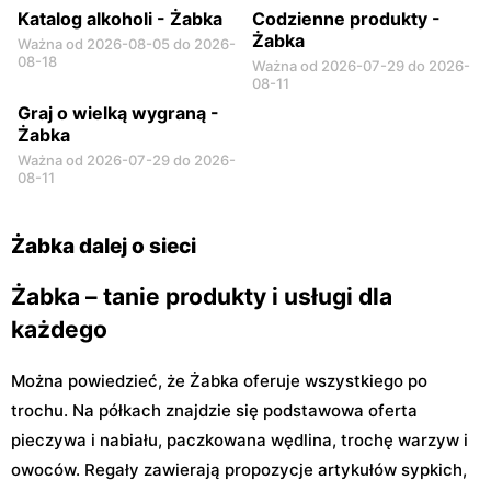
Katalog alkoholi - Żabka
Codzienne produkty -
Żabka
Ważna od 2026-08-05 do 2026-
08-18
Ważna od 2026-07-29 do 2026-
08-11
Graj o wielką wygraną -
Żabka
Ważna od 2026-07-29 do 2026-
08-11
Żabka dalej o sieci
Żabka – tanie produkty i usługi dla
każdego
Można powiedzieć, że Żabka oferuje wszystkiego po
trochu. Na półkach znajdzie się podstawowa oferta
pieczywa i nabiału, paczkowana wędlina, trochę warzyw i
owoców. Regały zawierają propozycje artykułów sypkich,