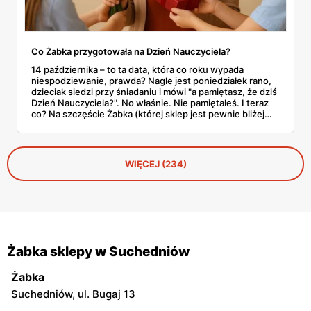
Co Żabka przygotowała na Dzień Nauczyciela?
14 października – to ta data, która co roku wypada
niespodziewanie, prawda? Nagle jest poniedziałek rano,
dzieciak siedzi przy śniadaniu i mówi "a pamiętasz, że dziś
Dzień Nauczyciela?". No właśnie. Nie pamiętałeś. I teraz
co? Na szczęście Żabka (której sklep jest pewnie bliżej
domu niż lodówka) akurat wypuściła całkiem sensowną
ofertę na tę okazję. Od Kit Kata za 7,50 zł po Ferrero za 33
złote. Sprawdzamy, co warto rzucić do koszyka, zanim
dotrze do ciebie, że znowu zapomniałeś o ważnym dniu.
WIĘCEJ (234)
Żabka sklepy w Suchedniów
Żabka
Suchedniów, ul. Bugaj 13