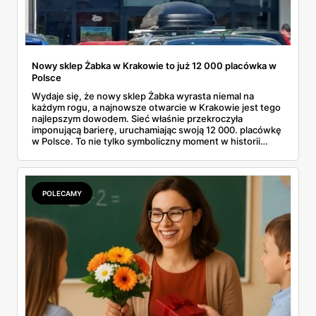
Nowy sklep Żabka w Krakowie to już 12 000 placówka w
Polsce
Wydaje się, że nowy sklep Żabka wyrasta niemal na
każdym rogu, a najnowsze otwarcie w Krakowie jest tego
najlepszym dowodem. Sieć właśnie przekroczyła
imponującą barierę, uruchamiając swoją 12 000. placówkę
w Polsce. To nie tylko symboliczny moment w historii
firmy, ale też wyraźny sygnał dla klientów i przyszłych
franczyzobiorców – Żabka przyspiesza i planuje otwierać
ponad tysiąc sklepów rocznie. Co to oznacza w praktyce
dla nas wszystkich?
POLECAMY