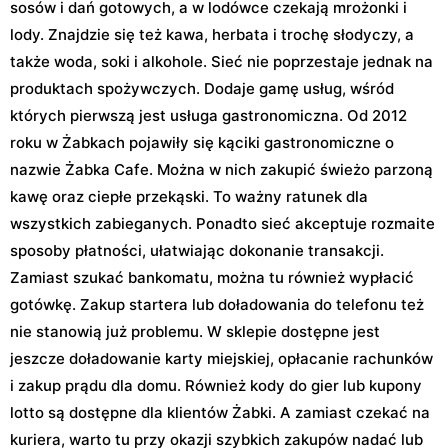
sosów i dań gotowych, a w lodówce czekają mrożonki i
lody. Znajdzie się też kawa, herbata i trochę słodyczy, a
także woda, soki i alkohole. Sieć nie poprzestaje jednak na
produktach spożywczych. Dodaje gamę usług, wśród
których pierwszą jest usługa gastronomiczna. Od 2012
roku w Żabkach pojawiły się kąciki gastronomiczne o
nazwie Żabka Cafe. Można w nich zakupić świeżo parzoną
kawę oraz ciepłe przekąski. To ważny ratunek dla
wszystkich zabieganych. Ponadto sieć akceptuje rozmaite
sposoby płatności, ułatwiając dokonanie transakcji.
Zamiast szukać bankomatu, można tu również wypłacić
gotówkę. Zakup startera lub doładowania do telefonu też
nie stanowią już problemu. W sklepie dostępne jest
jeszcze doładowanie karty miejskiej, opłacanie rachunków
i zakup prądu dla domu. Również kody do gier lub kupony
lotto są dostępne dla klientów Żabki. A zamiast czekać na
kuriera, warto tu przy okazji szybkich zakupów nadać lub