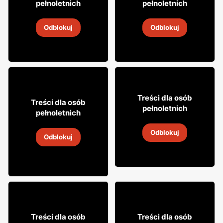
pełnoletnich
pełnoletnich
Whisky Grant's
Whisky Clan campbell
Odblokuj
Odblokuj
4
-
18 sie 2026
4
-
18 sie 2026
16
99
Treści dla osób
29
Treści dla osób
99
pełnoletnich
pełnoletnich
Cytrynówka Soplica
Wódka Żołądkowa Gorzka
Odblokuj
4
-
18 sie 2026
Odblokuj
4
-
18 sie 2026
Treści dla osób
Treści dla osób
49
99