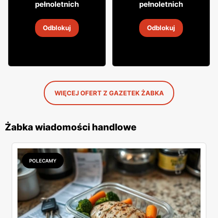
8
31
pełnoletnich
pełnoletnich
Napój alkoholowy Soplica
Napój alkoholowy Soplica
Odblokuj
Odblokuj
4
-
18 sie 2026
4
-
18 sie 2026
WIĘCEJ OFERT Z GAZETEK ŻABKA
Żabka wiadomości handlowe
POLECAMY