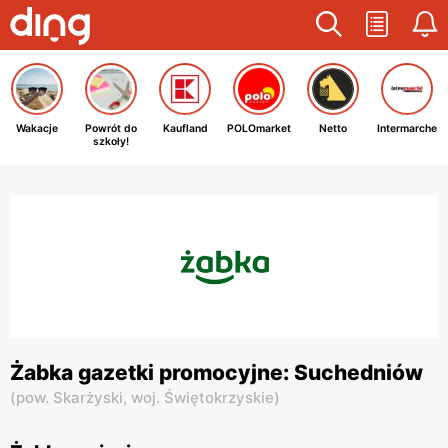
Wakacje
Powrót do
Kaufland
POLOmarket
Netto
Intermarche
szkoły!
Żabka gazetki promocyjne: Suchedniów
(
pow. Skarżyski,
woj. Świętokrzyskie
)