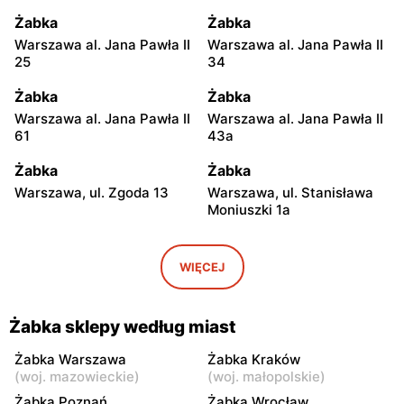
Żabka
Żabka
Warszawa al. Jana Pawła II
Warszawa al. Jana Pawła II
25
34
Żabka
Żabka
Warszawa al. Jana Pawła II
Warszawa al. Jana Pawła II
61
43a
Żabka
Żabka
Warszawa, ul. Zgoda 13
Warszawa, ul. Stanisława
Moniuszki 1a
Żabka
Żabka
Warszawa, ul.
Warszawa, ul. Grzybowska
WIĘCEJ
Świętokrzyska 0 Stacja
5
Metra A14
Żabka sklepy według miast
Żabka
Żabka
Łódź, ul. Żurawia 14
Warszawa, ul. Żurawia 18
Żabka Warszawa
Żabka Kraków
(
woj. mazowieckie
)
(
woj. małopolskie
)
Żabka
Żabka
Żabka Poznań
Żabka Wrocław