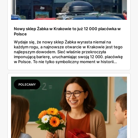
Nowy sklep Żabka w Krakowie to już 12 000 placówka w
Polsce
Wydaje się, że nowy sklep Żabka wyrasta niemal na
każdym rogu, a najnowsze otwarcie w Krakowie jest tego
najlepszym dowodem. Sieć właśnie przekroczyła
imponującą barierę, uruchamiając swoją 12 000. placówkę
w Polsce. To nie tylko symboliczny moment w historii
firmy, ale też wyraźny sygnał dla klientów i przyszłych
franczyzobiorców – Żabka przyspiesza i planuje otwierać
ponad tysiąc sklepów rocznie. Co to oznacza w praktyce
dla nas wszystkich?
POLECAMY