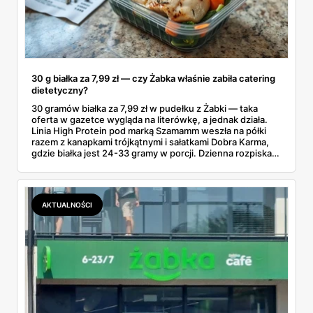
30 g białka za 7,99 zł — czy Żabka właśnie zabiła catering
dietetyczny?
30 gramów białka za 7,99 zł w pudełku z Żabki — taka
oferta w gazetce wygląda na literówkę, a jednak działa.
Linia High Protein pod marką Szamamm weszła na półki
razem z kanapkami trójkątnymi i sałatkami Dobra Karma,
gdzie białka jest 24-33 gramy w porcji. Dzienna rozpiska
na tym składzie wychodzi poniżej 25 zł, podczas gdy
catering dietetyczny zaczyna się od 60. Liczby same
proszą o porównanie — gotowce z rogu ulicy kontra
pudełko od kuriera.
AKTUALNOŚCI