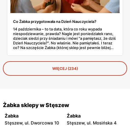
Co Żabka przygotowała na Dzień Nauczyciela?
14 października – to ta data, która co roku wypada
niespodziewanie, prawda? Nagle jest poniedziałek rano,
dzieciak siedzi przy śniadaniu i mówi "a pamiętasz, że dziś
Dzień Nauczyciela?". No właśnie. Nie pamiętałeś. I teraz
co? Na szczęście Żabka (której sklep jest pewnie bliżej
domu niż lodówka) akurat wypuściła całkiem sensowną
ofertę na tę okazję. Od Kit Kata za 7,50 zł po Ferrero za 33
złote. Sprawdzamy, co warto rzucić do koszyka, zanim
dotrze do ciebie, że znowu zapomniałeś o ważnym dniu.
WIĘCEJ (234)
Żabka sklepy w Stęszew
Żabka
Żabka
Stęszew, ul. Dworcowa 10
Stęszew, ul. Mosińska 4