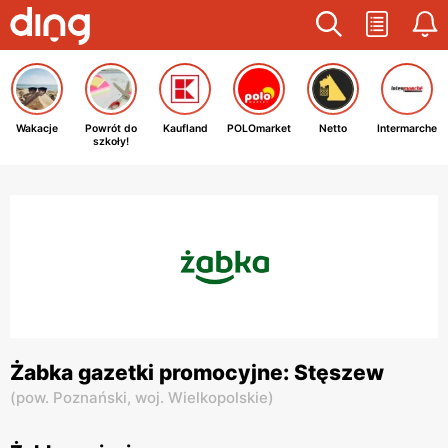
Wakacje
Powrót do
Kaufland
POLOmarket
Netto
Intermarche
szkoły!
Żabka gazetki promocyjne: Stęszew
(
pow. Poznański,
woj. Wielkopolskie
)