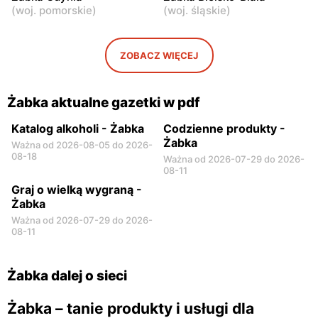
(
woj. pomorskie
)
(
woj. śląskie
)
Żabka
Żabka
Warszawa, ul. Chmielna 11
Warszawa, ul. Krucza 46
ZOBACZ WIĘCEJ
Żabka
Żabka
Warszawa, ul. Prosta 2/14
Warszawa, ul. Prosta 51
Żabka aktualne gazetki w pdf
Katalog alkoholi - Żabka
Codzienne produkty -
Żabka
Ważna od 2026-08-05 do 2026-
08-18
Ważna od 2026-07-29 do 2026-
08-11
Graj o wielką wygraną -
Żabka
Ważna od 2026-07-29 do 2026-
08-11
Żabka dalej o sieci
Żabka – tanie produkty i usługi dla