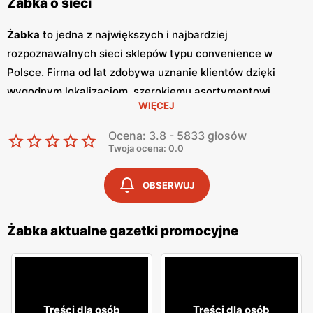
Żabka o sieci
Żabka
to jedna z największych i najbardziej
rozpoznawalnych sieci sklepów typu convenience w
Polsce. Firma od lat zdobywa uznanie klientów dzięki
wygodnym lokalizacjom, szerokiemu asortymentowi
WIĘCEJ
produktów oraz szybkim i wygodnym zakupom.
Żabka
jest
synonimem nowoczesnych rozwiązań handlowych,
Ocena: 3.8 - 5833 głosów
dostosowanych do dynamicznego trybu życia
Twoja ocena: 0.0
współczesnych konsumentów. Regularne wydawanie
gazetek promocyjnych
jest istotnym elementem strategii
OBSERWUJ
marketingowej
Żabka
. Te kolorowe broszury dostarczają
klientom informacji o najnowszych
promocjach
,
Żabka aktualne gazetki promocyjne
nowościach produktowych oraz specjalnych ofertach,
które często obejmują
niskie ceny
na wybrane artykuły.
Gazetki
te są wydawane co tydzień, co pozwala klientom
na bieżąco śledzić atrakcyjne oferty i korzystać z licznych
Treści dla osób
Treści dla osób