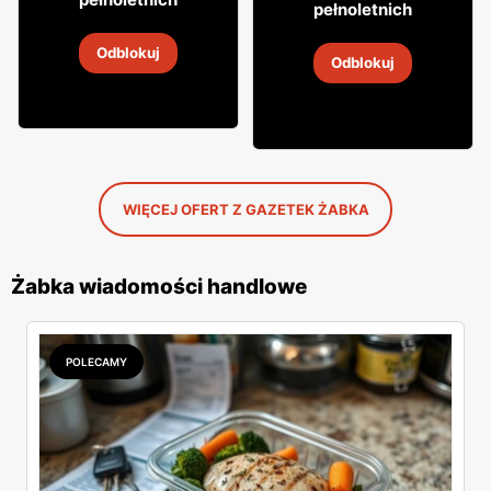
29
pełnoletnich
Cytrynówka Soplica
Wódka Żołądkowa Gorzka
Odblokuj
4
-
18 sie 2026
Odblokuj
4
-
18 sie 2026
WIĘCEJ OFERT Z GAZETEK ŻABKA
Żabka wiadomości handlowe
POLECAMY