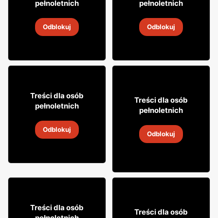
pełnoletnich
pełnoletnich
Wino Bosco
Wino Żabka
Odblokuj
Odblokuj
4
-
18 sie 2026
4
-
18 sie 2026
16
99
Treści dla osób
8
Treści dla osób
49
pełnoletnich
pełnoletnich
Wino Kadarka
Napój alkoholowy Soplica
Odblokuj
4
-
18 sie 2026
Odblokuj
4
-
18 sie 2026
16
99
Treści dla osób
Treści dla osób
99
pełnoletnich