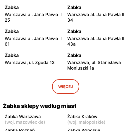
Żabka
Żabka
Warszawa al. Jana Pawła II
Warszawa al. Jana Pawła II
25
34
Żabka
Żabka
Warszawa al. Jana Pawła II
Warszawa al. Jana Pawła II
61
43a
Żabka
Żabka
Warszawa, ul. Zgoda 13
Warszawa, ul. Stanisława
Moniuszki 1a
Żabka
Żabka
Warszawa, ul.
Warszawa, ul. Grzybowska
WIĘCEJ
Świętokrzyska 0 Stacja
5
Metra A14
Żabka sklepy według miast
Żabka
Żabka
Łódź, ul. Żurawia 14
Warszawa, ul. Żurawia 18
Żabka Warszawa
Żabka Kraków
(
woj. mazowieckie
)
(
woj. małopolskie
)
Żabka
Żabka
Żabka Poznań
Żabka Wrocław