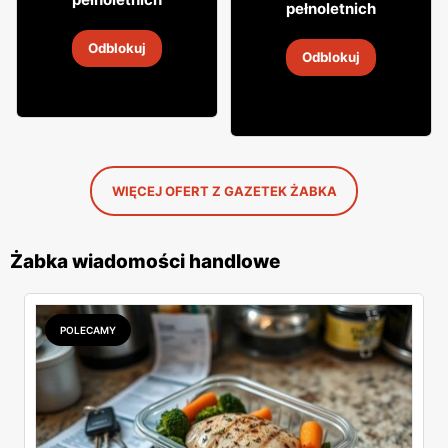
29
pełnoletnich
Cytrynówka Soplica
Wódka Żołądkowa Gorzka
Odblokuj
4
-
18 sie 2026
Odblokuj
4
-
18 sie 2026
WIĘCEJ OFERT Z GAZETEK ŻABKA
Żabka wiadomości handlowe
POLECAMY