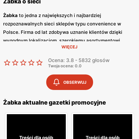
Żabka o sieci
Żabka
to jedna z największych i najbardziej
rozpoznawalnych sieci sklepów typu convenience w
Polsce. Firma od lat zdobywa uznanie klientów dzięki
wygodnym lokalizacjom, szerokiemu asortymentowi
WIĘCEJ
produktów oraz szybkim i wygodnym zakupom.
Żabka
jest
synonimem nowoczesnych rozwiązań handlowych,
Ocena: 3.8 - 5832 głosów
dostosowanych do dynamicznego trybu życia
Twoja ocena: 0.0
współczesnych konsumentów. Regularne wydawanie
gazetek promocyjnych
jest istotnym elementem strategii
OBSERWUJ
marketingowej
Żabka
. Te kolorowe broszury dostarczają
klientom informacji o najnowszych
promocjach
,
Żabka aktualne gazetki promocyjne
nowościach produktowych oraz specjalnych ofertach,
które często obejmują
niskie ceny
na wybrane artykuły.
Gazetki
te są wydawane co tydzień, co pozwala klientom
na bieżąco śledzić atrakcyjne oferty i korzystać z licznych
Treści dla osób
Treści dla osób