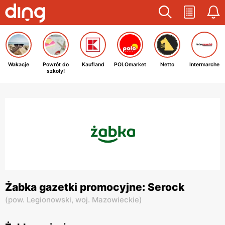
Wakacje
Powrót do
Kaufland
POLOmarket
Netto
Intermarche
szkoły!
Żabka gazetki promocyjne: Serock
(
pow. Legionowski,
woj. Mazowieckie
)