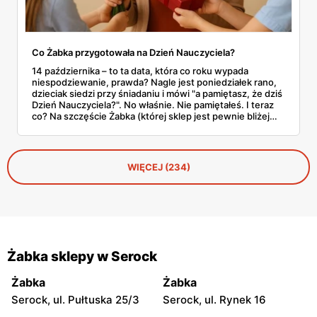
Co Żabka przygotowała na Dzień Nauczyciela?
14 października – to ta data, która co roku wypada
niespodziewanie, prawda? Nagle jest poniedziałek rano,
dzieciak siedzi przy śniadaniu i mówi "a pamiętasz, że dziś
Dzień Nauczyciela?". No właśnie. Nie pamiętałeś. I teraz
co? Na szczęście Żabka (której sklep jest pewnie bliżej
domu niż lodówka) akurat wypuściła całkiem sensowną
ofertę na tę okazję. Od Kit Kata za 7,50 zł po Ferrero za 33
złote. Sprawdzamy, co warto rzucić do koszyka, zanim
dotrze do ciebie, że znowu zapomniałeś o ważnym dniu.
WIĘCEJ (234)
Żabka sklepy w Serock
Żabka
Żabka
Serock, ul. Pułtuska 25/3
Serock, ul. Rynek 16