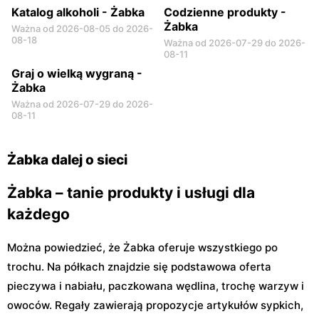
Katalog alkoholi - Żabka
Codzienne produkty -
Żabka
Ważna od 2026-08-05 do 2026-
08-18
Ważna od 2026-07-29 do 2026-
08-11
Graj o wielką wygraną -
Żabka
Ważna od 2026-07-29 do 2026-
08-11
Żabka dalej o sieci
Żabka – tanie produkty i usługi dla
każdego
Można powiedzieć, że Żabka oferuje wszystkiego po
trochu. Na półkach znajdzie się podstawowa oferta
pieczywa i nabiału, paczkowana wędlina, trochę warzyw i
owoców. Regały zawierają propozycje artykułów sypkich,