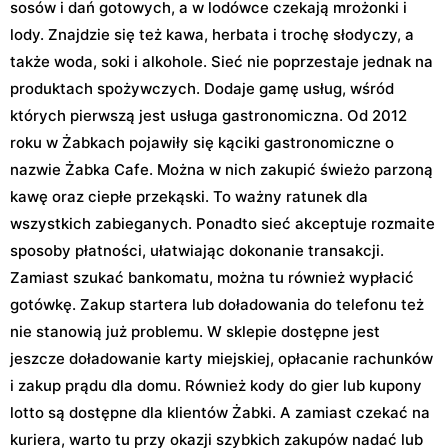
sosów i dań gotowych, a w lodówce czekają mrożonki i
lody. Znajdzie się też kawa, herbata i trochę słodyczy, a
także woda, soki i alkohole. Sieć nie poprzestaje jednak na
produktach spożywczych. Dodaje gamę usług, wśród
których pierwszą jest usługa gastronomiczna. Od 2012
roku w Żabkach pojawiły się kąciki gastronomiczne o
nazwie Żabka Cafe. Można w nich zakupić świeżo parzoną
kawę oraz ciepłe przekąski. To ważny ratunek dla
wszystkich zabieganych. Ponadto sieć akceptuje rozmaite
sposoby płatności, ułatwiając dokonanie transakcji.
Zamiast szukać bankomatu, można tu również wypłacić
gotówkę. Zakup startera lub doładowania do telefonu też
nie stanowią już problemu. W sklepie dostępne jest
jeszcze doładowanie karty miejskiej, opłacanie rachunków
i zakup prądu dla domu. Również kody do gier lub kupony
lotto są dostępne dla klientów Żabki. A zamiast czekać na
kuriera, warto tu przy okazji szybkich zakupów nadać lub