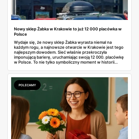
Nowy sklep Żabka w Krakowie to już 12 000 placówka w
Polsce
Wydaje się, że nowy sklep Żabka wyrasta niemal na
każdym rogu, a najnowsze otwarcie w Krakowie jest tego
najlepszym dowodem. Sieć właśnie przekroczyła
imponującą barierę, uruchamiając swoją 12 000. placówkę
w Polsce. To nie tylko symboliczny moment w historii
firmy, ale też wyraźny sygnał dla klientów i przyszłych
franczyzobiorców – Żabka przyspiesza i planuje otwierać
ponad tysiąc sklepów rocznie. Co to oznacza w praktyce
dla nas wszystkich?
POLECAMY