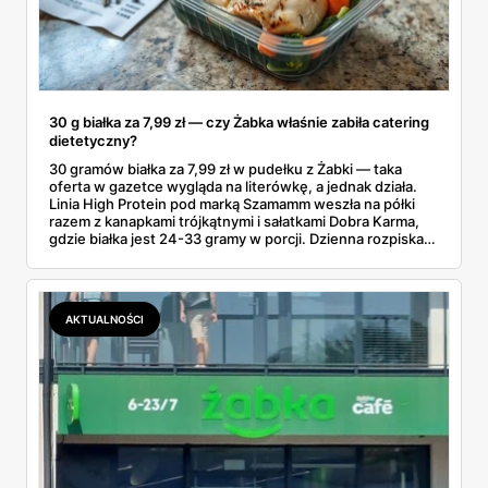
30 g białka za 7,99 zł — czy Żabka właśnie zabiła catering
dietetyczny?
30 gramów białka za 7,99 zł w pudełku z Żabki — taka
oferta w gazetce wygląda na literówkę, a jednak działa.
Linia High Protein pod marką Szamamm weszła na półki
razem z kanapkami trójkątnymi i sałatkami Dobra Karma,
gdzie białka jest 24-33 gramy w porcji. Dzienna rozpiska
na tym składzie wychodzi poniżej 25 zł, podczas gdy
catering dietetyczny zaczyna się od 60. Liczby same
proszą o porównanie — gotowce z rogu ulicy kontra
pudełko od kuriera.
AKTUALNOŚCI