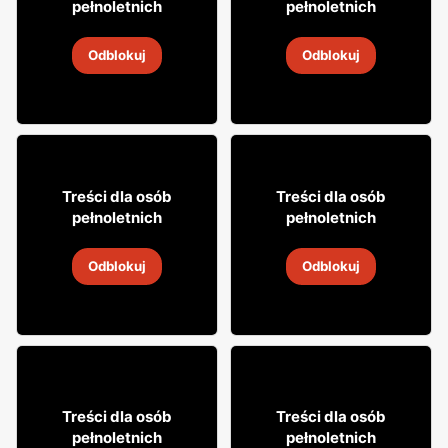
pełnoletnich
pełnoletnich
Whisky Grant's
Whisky Clan campbell
Odblokuj
Odblokuj
4
-
18 sie 2026
4
-
18 sie 2026
18% TANIEJ!
16
7
99
99
Treści dla osób
Treści dla osób
pełnoletnich
pełnoletnich
Cytrynówka Soplica
Drink Captain Morgan
Odblokuj
Odblokuj
4
-
18 sie 2026
4
-
18 sie 2026
8
29
Treści dla osób
Treści dla osób
49
99
pełnoletnich
pełnoletnich