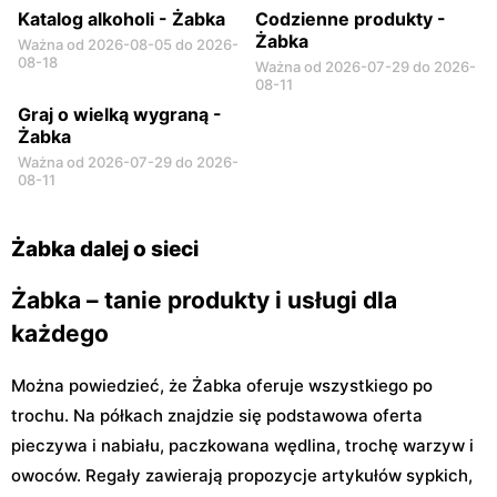
Katalog alkoholi - Żabka
Codzienne produkty -
Żabka
Ważna od 2026-08-05 do 2026-
08-18
Ważna od 2026-07-29 do 2026-
08-11
Graj o wielką wygraną -
Żabka
Ważna od 2026-07-29 do 2026-
08-11
Żabka dalej o sieci
Żabka – tanie produkty i usługi dla
każdego
Można powiedzieć, że Żabka oferuje wszystkiego po
trochu. Na półkach znajdzie się podstawowa oferta
pieczywa i nabiału, paczkowana wędlina, trochę warzyw i
owoców. Regały zawierają propozycje artykułów sypkich,