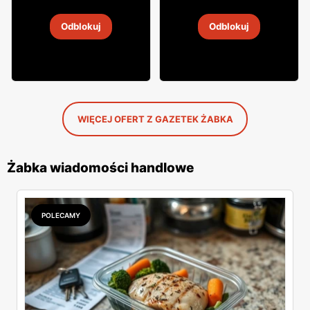
Napój alkoholowy Soplica
Wódka Żołądkowa Gorzka
Odblokuj
Odblokuj
4
-
18 sie 2026
4
-
18 sie 2026
WIĘCEJ OFERT Z GAZETEK ŻABKA
Żabka wiadomości handlowe
POLECAMY