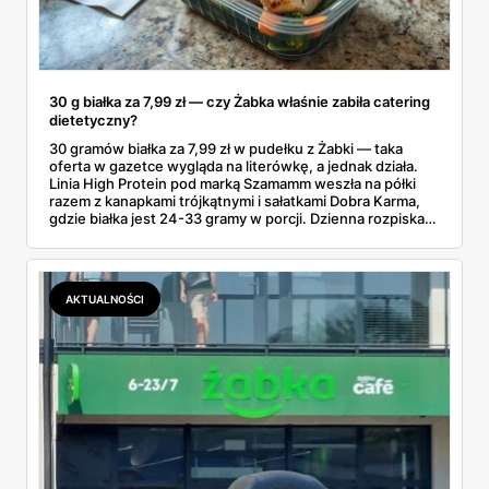
30 g białka za 7,99 zł — czy Żabka właśnie zabiła catering
dietetyczny?
30 gramów białka za 7,99 zł w pudełku z Żabki — taka
oferta w gazetce wygląda na literówkę, a jednak działa.
Linia High Protein pod marką Szamamm weszła na półki
razem z kanapkami trójkątnymi i sałatkami Dobra Karma,
gdzie białka jest 24-33 gramy w porcji. Dzienna rozpiska
na tym składzie wychodzi poniżej 25 zł, podczas gdy
catering dietetyczny zaczyna się od 60. Liczby same
proszą o porównanie — gotowce z rogu ulicy kontra
pudełko od kuriera.
AKTUALNOŚCI