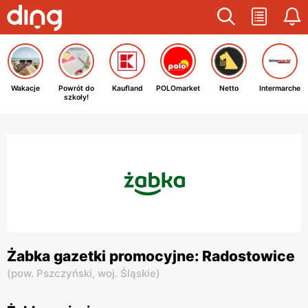
Wakacje
Powrót do
Kaufland
POLOmarket
Netto
Intermarche
szkoły!
Żabka gazetki promocyjne: Radostowice
(
pow. Pszczyński,
woj. Śląskie
)