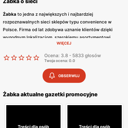
Żabka o sieci
Żabka
to jedna z największych i najbardziej
rozpoznawalnych sieci sklepów typu convenience w
Polsce. Firma od lat zdobywa uznanie klientów dzięki
wygodnym lokalizacjom, szerokiemu asortymentowi
WIĘCEJ
produktów oraz szybkim i wygodnym zakupom.
Żabka
jest
synonimem nowoczesnych rozwiązań handlowych,
Ocena: 3.8 - 5833 głosów
dostosowanych do dynamicznego trybu życia
Twoja ocena: 0.0
współczesnych konsumentów. Regularne wydawanie
gazetek promocyjnych
jest istotnym elementem strategii
OBSERWUJ
marketingowej
Żabka
. Te kolorowe broszury dostarczają
klientom informacji o najnowszych
promocjach
,
Żabka aktualne gazetki promocyjne
nowościach produktowych oraz specjalnych ofertach,
które często obejmują
niskie ceny
na wybrane artykuły.
Gazetki
te są wydawane co tydzień, co pozwala klientom
na bieżąco śledzić atrakcyjne oferty i korzystać z licznych
Treści dla osób
Treści dla osób