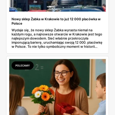
Nowy sklep Żabka w Krakowie to już 12 000 placówka w
Polsce
Wydaje się, że nowy sklep Żabka wyrasta niemal na
każdym rogu, a najnowsze otwarcie w Krakowie jest tego
najlepszym dowodem. Sieć właśnie przekroczyła
imponującą barierę, uruchamiając swoją 12 000. placówkę
w Polsce. To nie tylko symboliczny moment w historii
firmy, ale też wyraźny sygnał dla klientów i przyszłych
franczyzobiorców – Żabka przyspiesza i planuje otwierać
ponad tysiąc sklepów rocznie. Co to oznacza w praktyce
dla nas wszystkich?
POLECAMY