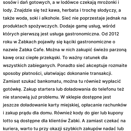
sosów i dań gotowych, a w lodówce czekają mrożonki i
lody. Znajdzie się też kawa, herbata i trochę słodyczy, a
także woda, soki i alkohole. Sieć nie poprzestaje jednak na
produktach spożywczych. Dodaje gamę usług, wśród
których pierwszą jest usługa gastronomiczna. Od 2012
roku w Żabkach pojawiły się kąciki gastronomiczne o
nazwie Żabka Cafe. Można w nich zakupić świeżo parzoną
kawę oraz ciepłe przekąski. To ważny ratunek dla
wszystkich zabieganych. Ponadto sieć akceptuje rozmaite
sposoby płatności, ułatwiając dokonanie transakcji.
Zamiast szukać bankomatu, można tu również wypłacić
gotówkę. Zakup startera lub doładowania do telefonu też
nie stanowią już problemu. W sklepie dostępne jest
jeszcze doładowanie karty miejskiej, opłacanie rachunków
i zakup prądu dla domu. Również kody do gier lub kupony
lotto są dostępne dla klientów Żabki. A zamiast czekać na
kuriera, warto tu przy okazji szybkich zakupów nadać lub