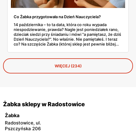
Co Żabka przygotowała na Dzień Nauczyciela?
14 października – to ta data, która co roku wypada
niespodziewanie, prawda? Nagle jest poniedziałek rano,
dzieciak siedzi przy śniadaniu i mówi "a pamiętasz, że dziś
Dzień Nauczyciela?". No właśnie. Nie pamiętałeś. I teraz
co? Na szczęście Żabka (której sklep jest pewnie bliżej
domu niż lodówka) akurat wypuściła całkiem sensowną
ofertę na tę okazję. Od Kit Kata za 7,50 zł po Ferrero za 33
złote. Sprawdzamy, co warto rzucić do koszyka, zanim
dotrze do ciebie, że znowu zapomniałeś o ważnym dniu.
WIĘCEJ (234)
Żabka sklepy w Radostowice
Żabka
Radostowice, ul.
Pszczyńska 206