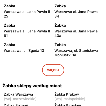
Żabka
Żabka
Warszawa al. Jana Pawła II
Warszawa al. Jana Pawła II
25
34
Żabka
Żabka
Warszawa al. Jana Pawła II
Warszawa al. Jana Pawła II
61
43a
Żabka
Żabka
Warszawa, ul. Zgoda 13
Warszawa, ul. Stanisława
Moniuszki 1a
Żabka
Żabka
Warszawa, ul.
Warszawa, ul. Grzybowska
WIĘCEJ
Świętokrzyska 0 Stacja
5
Metra A14
Żabka sklepy według miast
Żabka
Żabka
Łódź, ul. Żurawia 14
Warszawa, ul. Żurawia 18
Żabka Warszawa
Żabka Kraków
(
woj. mazowieckie
)
(
woj. małopolskie
)
Żabka
Żabka
Żabka Poznań
Żabka Wrocław